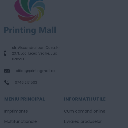
str. Alexandru Ioan Cuza, Nr.
237f, Loc. Letea Veche, Jud.
Bacau
office@printingmall.ro
0746.217.503
MENIU PRINCIPAL
INFORMATII UTILE
Imprimante
Cum comand online
Multifunctionale
Livrarea produselor