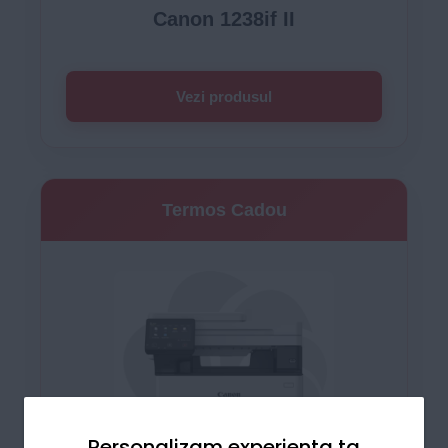
Canon 1238if II
Vezi produsul
Termos Cadou
Personalizam experienta ta