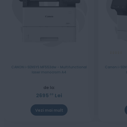
Evaluare:
100%
CANON i-SENSYS MF553dw - Multifunctional
Canon i-SEN
laser monocrom A4
de la:
2695
Lei
00
Vezi mai mult