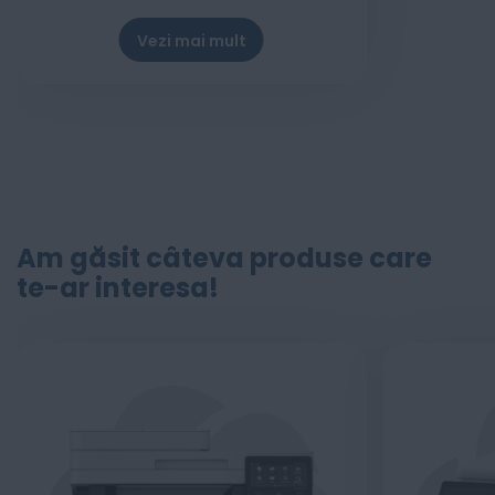
Vezi mai mult
Stoc epuizat
Am găsit câteva produse care
te-ar interesa!