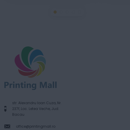
str. Alexandru Ioan Cuza, Nr.
237f, Loc. Letea Veche, Jud.
Bacau
office@printingmall.ro