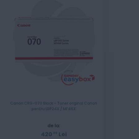
Canon CRG-070 Black - Toner original Canon
pentru LBP24X / MF46X
de la:
420
Lei
00