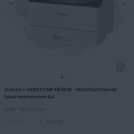
Canon i-SENSYS MF463DW - Multifunctional
laser monocrom A4
COD:
5951C008AA
0
Recenzii
0
100
% of