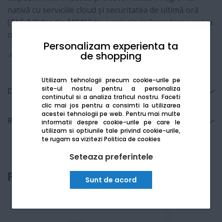
nativă cu serviciile cloud și securitatea de ultimă oră
(TLS 1.3) fac din MF463dw o soluție de încredere pentru
orice birou modern.
Personalizam experienta ta
de shopping
Vezi mai mult
Utilizam tehnologii precum cookie-urile pe
site-ul nostru pentru a personaliza
Detalii tehnice
continutul si a analiza traficul nostru. Faceti
clic mai jos pentru a consimti la utilizarea
acestei tehnologii pe web.
Pentru mai multe
Recenzii
informatii despre cookie-urile pe care le
utilizam si optiunile tale privind cookie-urile,
te rugam sa vizitezi
Politica de cookies
Seteaza preferintele
Produse recomandate
Sunt de acord