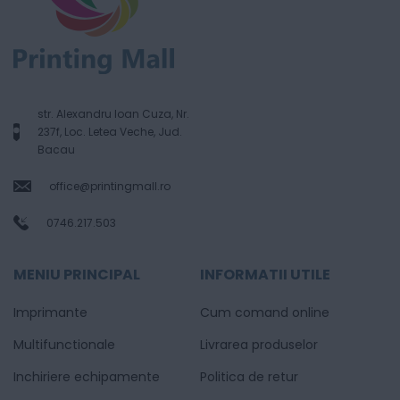
str. Alexandru Ioan Cuza, Nr.
237f, Loc. Letea Veche, Jud.
Bacau
office@printingmall.ro
0746.217.503
MENIU PRINCIPAL
INFORMATII UTILE
Imprimante
Cum comand online
Multifunctionale
Livrarea produselor
Inchiriere echipamente
Politica de retur