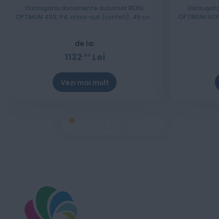
Distrugator documente automat REXEL
Distrugat
OPTIMUM 45X, P4, cross-cut (confeti), 45 coli,
OPTIMUM 50X, 
cos 20l, negru-gri
de la:
1132
Lei
00
Vezi mai mult