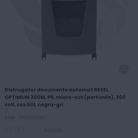
Distrugator documente automat REXEL
OPTIMUM 300M, P5, micro-cut (particule), 300
coli, cos 60l, negru-gri
COD:
2020300MEU
Recenzii
0
100
% of