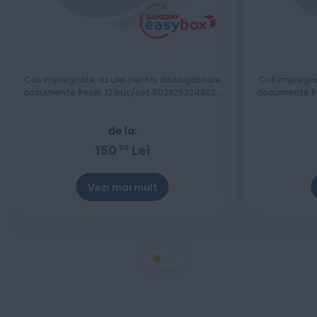
Coli impregnate cu ulei pentru distrugatoare
Coli impregn
documente Rexel, 12 buc/set 5028252248020
documente Re
48116000
de la:
150
Lei
00
Vezi mai mult