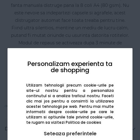
fanta manuala distruge pana la 8 coli A4 (80 gsm). Nu
este nevoie sa indepartezi capsele si agrafele, acest
distrugator automat face toata treaba pentru tine.
Fiind ultra silentios, mentine un mediu de lucru calm,
putand fi mutat oriunde cu usurinta datorita rotitelor.
Modul de repaus se activeaza dupa 3 minute de
nefunctionare. Are un cos de 60 litri ce se extrage,
pentru o golire cat mai usoara si un senzor infrarosu
Personalizam experienta ta
ce arata cand este complet plin. Fiecare document
de shopping
este distrus la un nivel de securitate P5 pentru
eliminarea in siguranta a documentelor confidentiale.
Utilizam tehnologii precum cookie-urile pe
site-ul nostru pentru a personaliza
continutul si a analiza traficul nostru. Faceti
clic mai jos pentru a consimti la utilizarea
Vezi mai mult
acestei tehnologii pe web.
Pentru mai multe
informatii despre cookie-urile pe care le
utilizam si optiunile tale privind cookie-urile,
te rugam sa vizitezi
Politica de cookies
Detalii tehnice
Seteaza preferintele