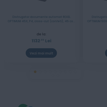
Distrugator documente automat REXEL
Distrugat
OPTIMUM 45X, P4, cross-cut (confeti), 45 coli,
OPTIMUM 50X, 
cos 20l, negru-gri
de la:
1132
Lei
00
Vezi mai mult