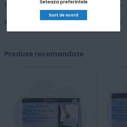
Seteaza preferintele
Detalii tehnice
Sunt de acord
Recenzii
Produse recomandate