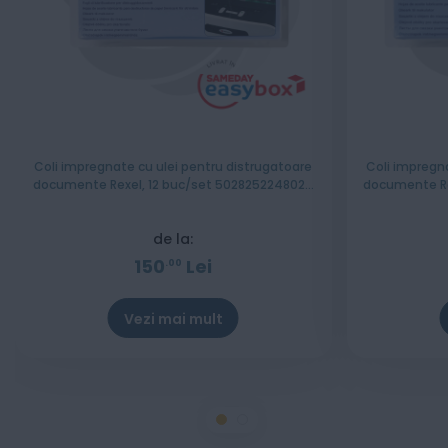
Coli impregnate cu ulei pentru distrugatoare
Coli impregn
documente Rexel, 12 buc/set 5028252248020
documente Re
48116000
de la:
150
Lei
00
Vezi mai mult