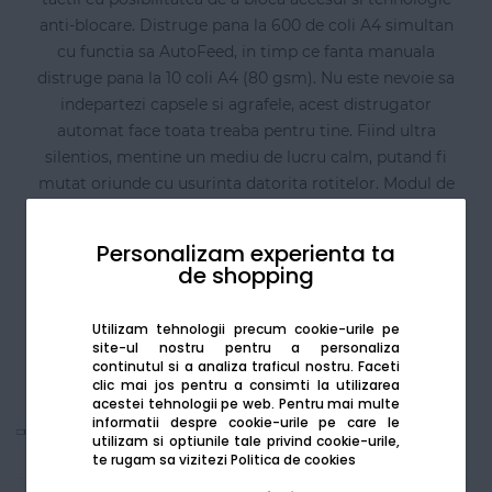
anti-blocare. Distruge pana la 600 de coli A4 simultan
cu functia sa AutoFeed, in timp ce fanta manuala
distruge pana la 10 coli A4 (80 gsm). Nu este nevoie sa
indepartezi capsele si agrafele, acest distrugator
automat face toata treaba pentru tine. Fiind ultra
silentios, mentine un mediu de lucru calm, putand fi
mutat oriunde cu usurinta datorita rotitelor. Modul de
repaus se activeaza dupa 3 minute de nefunctionare.
Are un cos de 110 litri ce se extrage, pentru o golire cat
Personalizam experienta ta
mai usoara si un senzor infrarosu ce arata cand este
de shopping
complet plin. Fiecare document este distrus la un
nivel de securitate P5 pentru eliminarea in siguranta a
Utilizam tehnologii precum cookie-urile pe
documentelor confidentiale.
site-ul nostru pentru a personaliza
continutul si a analiza traficul nostru. Faceti
clic mai jos pentru a consimti la utilizarea
acestei tehnologii pe web.
Pentru mai multe
informatii despre cookie-urile pe care le
Vezi mai mult
utilizam si optiunile tale privind cookie-urile,
te rugam sa vizitezi
Politica de cookies