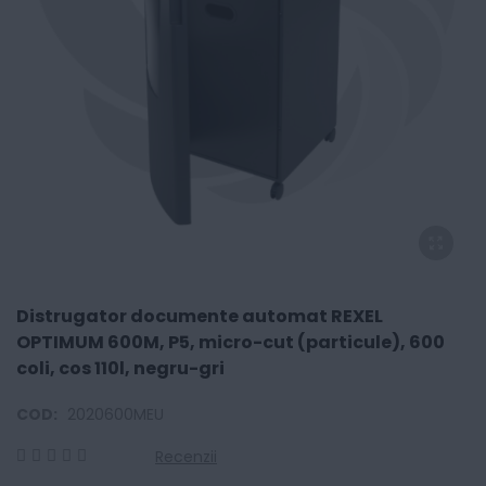
Distrugator documente automat REXEL
OPTIMUM 600M, P5, micro-cut (particule), 600
coli, cos 110l, negru-gri
COD:
2020600MEU
Recenzii
0
100
% of