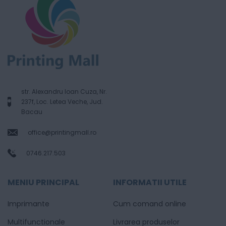
str. Alexandru Ioan Cuza, Nr.
237f, Loc. Letea Veche, Jud.
Bacau
office@printingmall.ro
0746.217.503
MENIU PRINCIPAL
INFORMATII UTILE
Imprimante
Cum comand online
Multifunctionale
Livrarea produselor