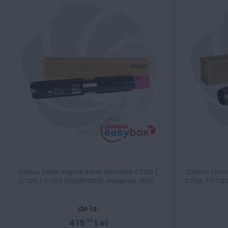
Cartus toner original Xerox VersaLink C7120 /
Cartus toner 
C7125 / C7130 (006R01830), magenta, 18500
C7125 / C7130
pagini
de la:
415
Lei
99