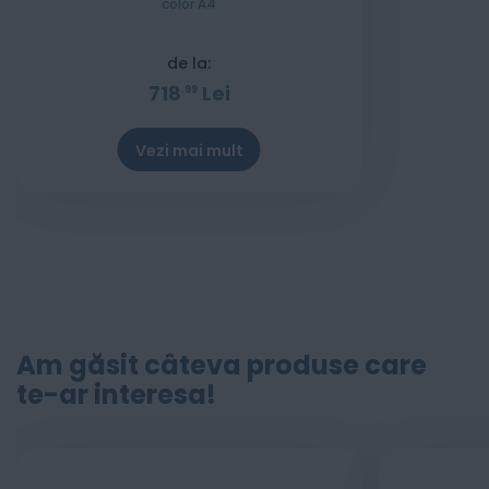
color A4
de la:
718
Lei
99
Vezi mai mult
Am găsit câteva produse care
te-ar interesa!