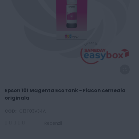
Epson 101 Magenta EcoTank - Flacon cerneala
originala
COD:
C13T03V34A
Recenzii
0
100
% of