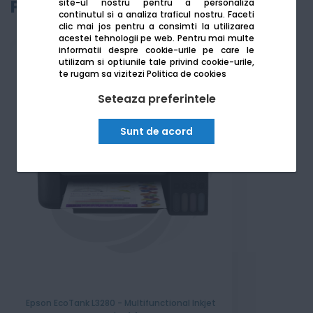
Produse recomandate
site-ul nostru pentru a personaliza
continutul si a analiza traficul nostru. Faceti
clic mai jos pentru a consimti la utilizarea
acestei tehnologii pe web.
Pentru mai multe
informatii despre cookie-urile pe care le
utilizam si optiunile tale privind cookie-urile,
te rugam sa vizitezi
Politica de cookies
Seteaza preferintele
Sunt de acord
Epson EcoTank L3280 - Multifunctional Inkjet