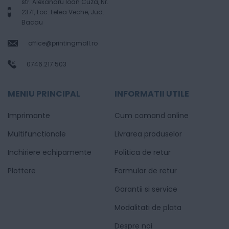
str. Alexandru Ioan Cuza, Nr.
237f, Loc. Letea Veche, Jud.
Bacau
office@printingmall.ro
0746.217.503
MENIU PRINCIPAL
INFORMATII UTILE
Imprimante
Cum comand online
Multifunctionale
Livrarea produselor
Inchiriere echipamente
Politica de retur
Plottere
Formular de retur
Garantii si service
Modalitati de plata
Despre noi