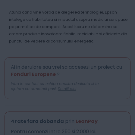
Atunci cand vine vorba de alegerea tehnologiei, Epson
intelege ca fiabilitatea si impactul asupra mediului sunt puse
pe primul loc de companii. Acest lucru ne determina sa
cream produse inovatoare fiabile, reciclabile si eficiente din
punctul de vedere al consumului energetic.
Ai in derulare sau vrei sa accesezi un proiect cu
Fonduri Europene
?
Intra in contact cu echipa noastra dedicata si te
ajutam cu urmatorii pasi.
Detalii aici
4 rate fara dobanda
prin
LeanPay
.
Pentru comenzi intre 250 si 2.000 lei.