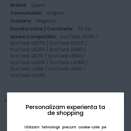
Epson
Original
Magenta
70 ml
EcoTank L6290 /
EcoTank L6276 / EcoTank L6270 /
EcoTank L6260 / EcoTank L6190 /
EcoTank L6170 / EcoTank L6160 /
EcoTank L4266 / EcoTank L4260 /
EcoTank L4160 / EcoTank L4150 /
EcoTank L14150
Recenzii
Personalizam experienta ta
de shopping
Utilizam tehnologii precum cookie-urile pe