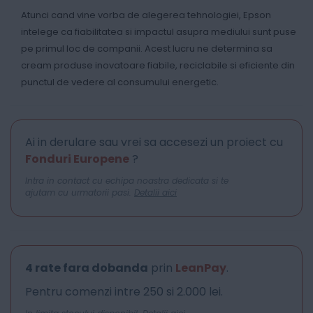
Atunci cand vine vorba de alegerea tehnologiei, Epson
intelege ca fiabilitatea si impactul asupra mediului sunt puse
pe primul loc de companii. Acest lucru ne determina sa
cream produse inovatoare fiabile, reciclabile si eficiente din
punctul de vedere al consumului energetic.
Ai in derulare sau vrei sa accesezi un proiect cu
Fonduri Europene
?
Intra in contact cu echipa noastra dedicata si te
ajutam cu urmatorii pasi.
Detalii aici
4 rate fara dobanda
prin
LeanPay
.
Pentru comenzi intre 250 si 2.000 lei.