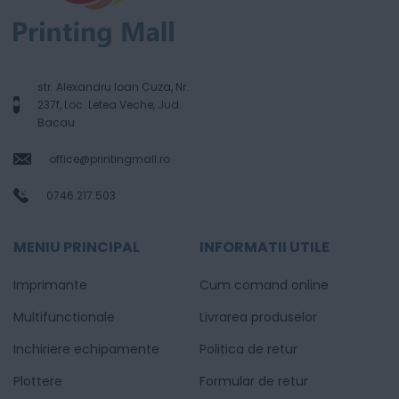
str. Alexandru Ioan Cuza, Nr.
237f, Loc. Letea Veche, Jud.
Bacau
office@printingmall.ro
0746.217.503
MENIU PRINCIPAL
INFORMATII UTILE
Imprimante
Cum comand online
Multifunctionale
Livrarea produselor
Inchiriere echipamente
Politica de retur
Plottere
Formular de retur