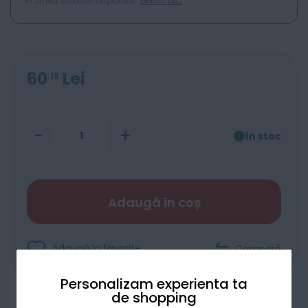
In limita stocului disponibil.
Detalii aici
60
Lei
19
-
+
în stoc
Adaugă în coș
Adaugă la favorite
Compară
Personalizam experienta ta
de shopping