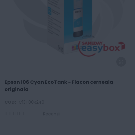
Epson 106 Cyan EcoTank - Flacon cerneala
originala
COD:
C13T00R240
Recenzii
0
100
% of