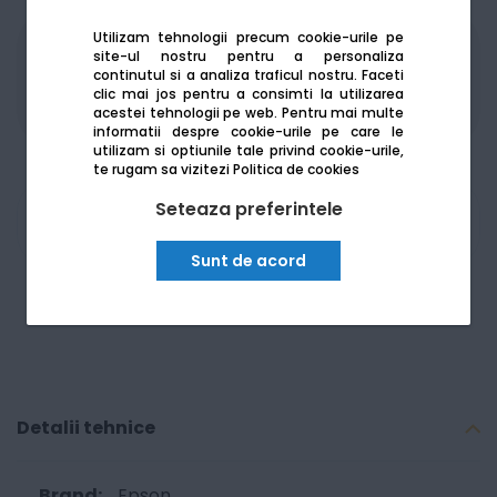
Utilizam tehnologii precum cookie-urile pe
site-ul nostru pentru a personaliza
Produsele sunt disponibile pe platforma de
continutul si a analiza traficul nostru. Faceti
achizitii publice
SEAP/SICAP
clic mai jos pentru a consimti la utilizarea
acestei tehnologii pe web.
Pentru mai multe
informatii despre cookie-urile pe care le
utilizam si optiunile tale privind cookie-urile,
te rugam sa vizitezi
Politica de cookies
Seteaza preferintele
Am nevoie de ajutor
Sunt de acord
Detalii tehnice
Epson