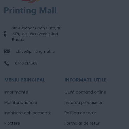
str. Alexandru Ioan Cuza, Nr.
237f, Loc. Letea Veche, Jud.
Bacau
office@printingmall.ro
0746.217.503
MENIU PRINCIPAL
INFORMATII UTILE
Imprimante
Cum comand online
Multifunctionale
Livrarea produselor
Inchiriere echipamente
Politica de retur
Plottere
Formular de retur