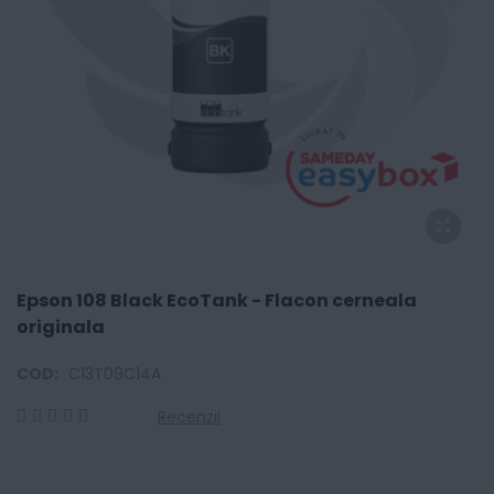
Epson 108 Black EcoTank - Flacon cerneala
originala
COD:
C13T09C14A
Recenzii
0
100
% of