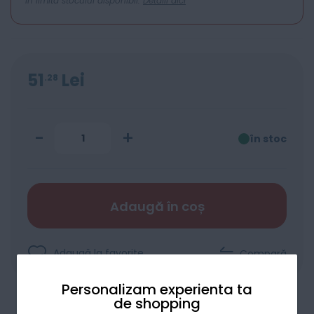
In limita stocului disponibil.
Detalii aici
51
Lei
28
-
+
în stoc
Adaugă în coș
Adaugă la favorite
Compară
Personalizam experienta ta
de shopping