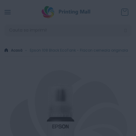
Coșul
Acasă
Epson 108 Black EcoTank - Flacon cerneala originala