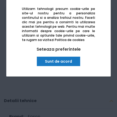
Utilizam tehnologii precum cookie-urile pe
site-ul nostru pentru a personaliza
Produsele sunt disponibile pe platforma de
continutul si a analiza traficul nostru. Faceti
achizitii publice
SEAP/SICAP
clic mai jos pentru a consimti la utilizarea
acestei tehnologii pe web.
Pentru mai multe
informatii despre cookie-urile pe care le
utilizam si optiunile tale privind cookie-urile,
te rugam sa vizitezi
Politica de cookies
Seteaza preferintele
Am nevoie de ajutor
Sunt de acord
Detalii tehnice
Epson