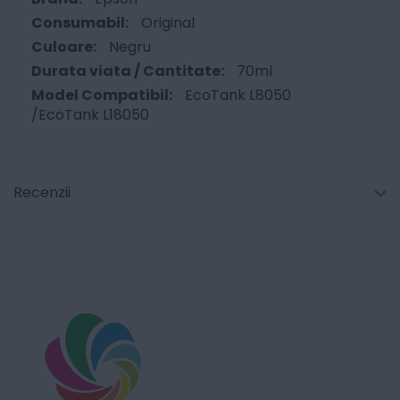
Original
Negru
70ml
EcoTank L8050
/EcoTank L18050
Recenzii