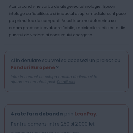
Atunci cand vine vorba de alegerea tehnologiei, Epson
intelege ca fiabilitatea si impactul asupra mediului sunt puse
pe primul loc de companii. Acest lucru ne determina sa
cream produse inovatoare fiabile, reciclabile si eficiente din
punctul de vedere al consumului energetic.
Ai in derulare sau vrei sa accesezi un proiect cu
Fonduri Europene
?
Intra in contact cu echipa noastra dedicata si te
ajutam cu urmatorii pasi.
Detalii aici
4 rate fara dobanda
prin
LeanPay
.
Pentru comenzi intre 250 si 2.000 lei.