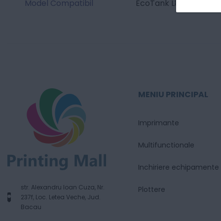
Model Compatibil
EcoTank L8050 /EcoT
MENIU PRINCIPAL
Imprimante
Multifunctionale
Inchiriere echipamente
str. Alexandru Ioan Cuza, Nr.
Plottere
237f, Loc. Letea Veche, Jud.
Bacau