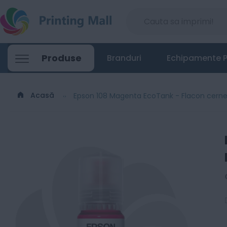
Epson 108 Magenta EcoTank - Flacon cern
Produse
Branduri
Echipamente P
51
Lei
91
Acasă
Epson 108 Magenta EcoTank - Flacon cernea