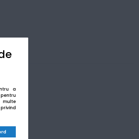
 de
entru a
s pentru
 multe
 privind
ord