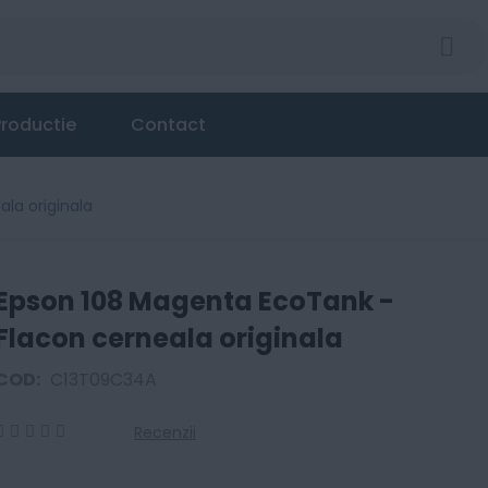
eala originala
roductie
Contact
la originala
Epson 108 Magenta EcoTank -
Flacon cerneala originala
COD:
C13T09C34A
Recenzii
0
100
% of