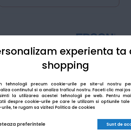
rsonalizam experienta ta
Detalii tehnice
Recenzii
shopping
am tehnologii precum cookie-urile pe site-ul nostru p
liza continutul si a analiza traficul nostru. Faceti clic mai jo
imti la utilizarea acestei tehnologii pe web.
Pentru mai
tii despre cookie-urile pe care le utilizam si optiunile tale
urile, te rugam sa vizitezi
Politica de cookies
eteaza preferintele
Sunt de ac