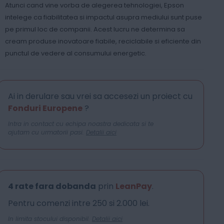
Atunci cand vine vorba de alegerea tehnologiei, Epson
intelege ca fiabilitatea si impactul asupra mediului sunt puse
pe primul loc de companii. Acest lucru ne determina sa
cream produse inovatoare fiabile, reciclabile si eficiente din
punctul de vedere al consumului energetic.
Ai in derulare sau vrei sa accesezi un proiect cu
Fonduri Europene
?
Intra in contact cu echipa noastra dedicata si te
ajutam cu urmatorii pasi.
Detalii aici
4 rate fara dobanda
prin
LeanPay
.
Pentru comenzi intre 250 si 2.000 lei.
In limita stocului disponibil.
Detalii aici