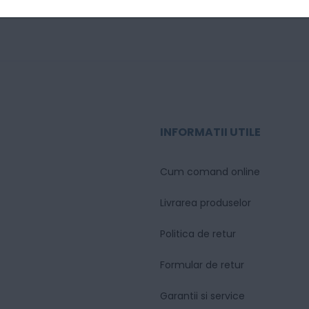
ank L18050
INFORMATII UTILE
Cum comand online
Livrarea produselor
Politica de retur
Formular de retur
Garantii si service