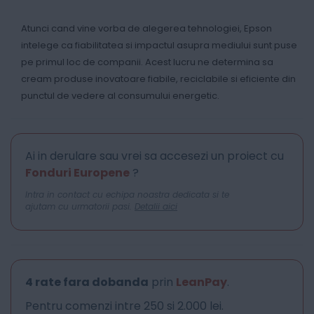
Atunci cand vine vorba de alegerea tehnologiei, Epson
intelege ca fiabilitatea si impactul asupra mediului sunt puse
pe primul loc de companii. Acest lucru ne determina sa
cream produse inovatoare fiabile, reciclabile si eficiente din
punctul de vedere al consumului energetic.
Ai in derulare sau vrei sa accesezi un proiect cu
Fonduri Europene
?
Intra in contact cu echipa noastra dedicata si te
ajutam cu urmatorii pasi.
Detalii aici
4 rate fara dobanda
prin
LeanPay
.
Pentru comenzi intre 250 si 2.000 lei.