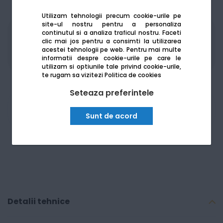
Utilizam tehnologii precum cookie-urile pe
site-ul nostru pentru a personaliza
continutul si a analiza traficul nostru. Faceti
Produsele sunt disponibile pe platforma de
clic mai jos pentru a consimti la utilizarea
achizitii publice
SEAP/SICAP
acestei tehnologii pe web.
Pentru mai multe
informatii despre cookie-urile pe care le
utilizam si optiunile tale privind cookie-urile,
te rugam sa vizitezi
Politica de cookies
Seteaza preferintele
Am nevoie de ajutor
Sunt de acord
Detalii tehnice