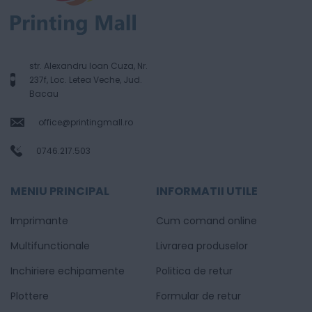
str. Alexandru Ioan Cuza, Nr.
237f, Loc. Letea Veche, Jud.
Bacau
office@printingmall.ro
0746.217.503
MENIU PRINCIPAL
INFORMATII UTILE
Imprimante
Cum comand online
Multifunctionale
Livrarea produselor
Inchiriere echipamente
Politica de retur
Plottere
Formular de retur