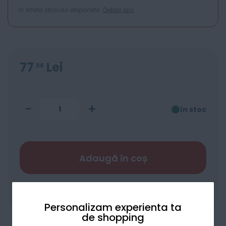
In limita stocului disponibil.
Detalii aici
77
Lei
98
-
+
în stoc
Adaugă în coș
Adaugă la favorite
Compară
Personalizam experienta ta
de shopping