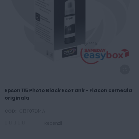
Epson 115 Photo Black EcoTank - Flacon cerneala
originala
COD:
C13T07D14A
Recenzii
0
100
% of