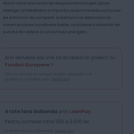
Atunci cand vine vorba de alegerea tehnologiei, Epson
intelege ca fiabilitatea si impactul asupra mediului sunt puse
pe primul loc de companii. Acest lucru ne determina sa
cream produse inovatoare fiabile, reciclabile si eficiente din
punctul de vedere al consumului energetic.
Ai in derulare sau vrei sa accesezi un proiect cu
Fonduri Europene
?
Intra in contact cu echipa noastra dedicata si te
ajutam cu urmatorii pasi.
Detalii aici
4 rate fara dobanda
prin
LeanPay
.
Pentru comenzi intre 250 si 2.000 lei.
In limita stocului disponibil.
Detalii aici