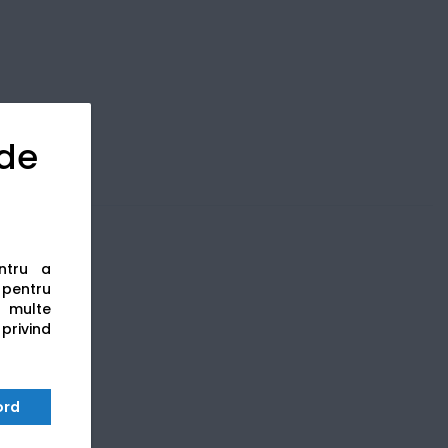
 de
entru a
s pentru
 multe
 privind
ord