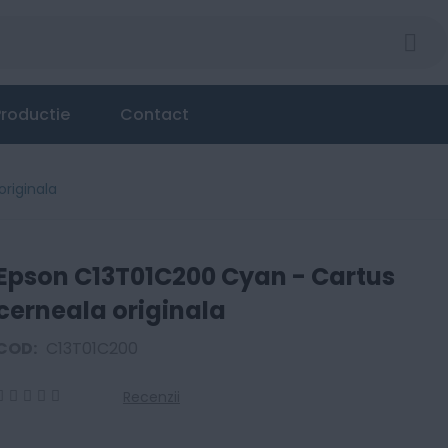
roductie
Contact
riginala
Epson C13T01C200 Cyan - Cartus
cerneala originala
COD:
C13T01C200
Recenzii
0
100
% of