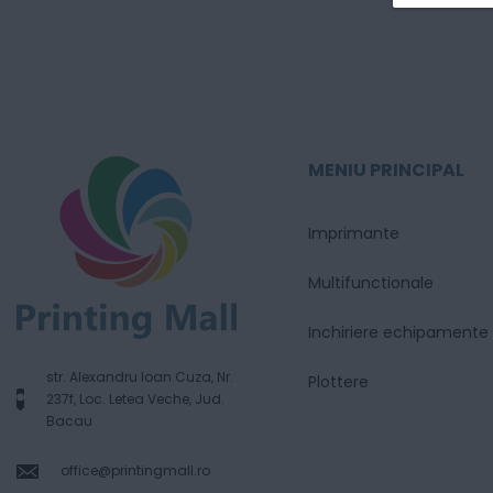
MENIU PRINCIPAL
Imprimante
Multifunctionale
Inchiriere echipamente
str. Alexandru Ioan Cuza, Nr.
Plottere
237f, Loc. Letea Veche, Jud.
Bacau
office@printingmall.ro