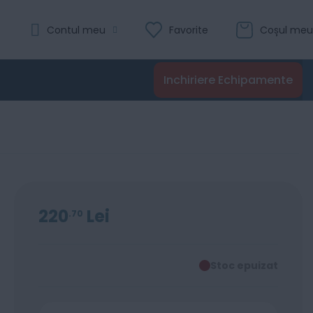
Contul meu
Favorite
Coșul meu
Inchiriere Echipamente
220
Lei
70
Stoc epuizat