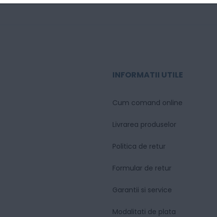
INFORMATII UTILE
Cum comand online
Livrarea produselor
Politica de retur
Formular de retur
Garantii si service
Modalitati de plata