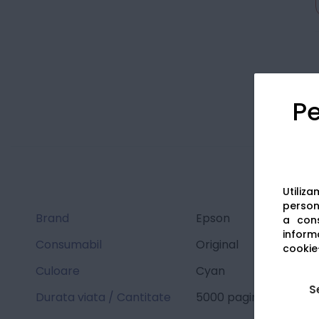
Pe
Utiliz
persona
Brand
Epson
a cons
informa
Consumabil
Original
cookie-
Culoare
Cyan
S
Durata viata / Cantitate
5000 pagini