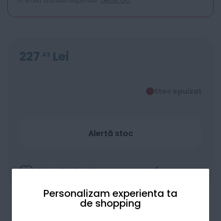
In limita stocului disponibil.
Detalii aici
227
Lei
43
Stoc epuizat
Alertă stoc
Adaugă la favorite
Compară
Personalizam experienta ta
de shopping