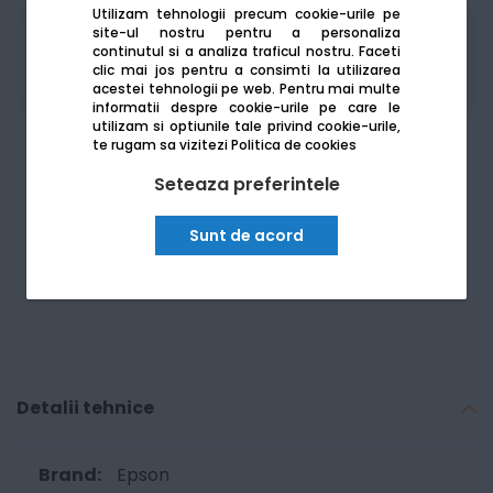
Utilizam tehnologii precum cookie-urile pe
site-ul nostru pentru a personaliza
Produsele sunt disponibile pe platforma de
continutul si a analiza traficul nostru. Faceti
achizitii publice
SEAP/SICAP
clic mai jos pentru a consimti la utilizarea
acestei tehnologii pe web.
Pentru mai multe
informatii despre cookie-urile pe care le
utilizam si optiunile tale privind cookie-urile,
te rugam sa vizitezi
Politica de cookies
Seteaza preferintele
Am nevoie de ajutor
Sunt de acord
Detalii tehnice
Epson