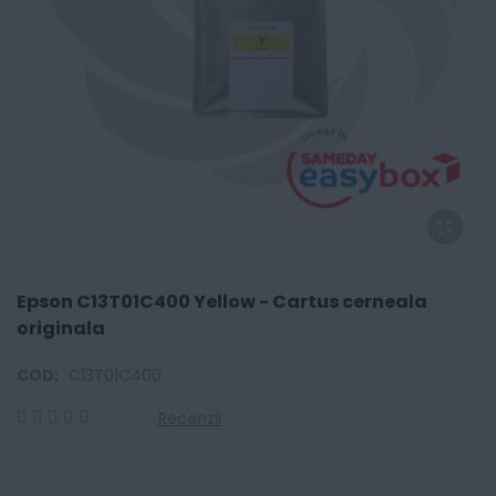
Epson C13T01C400 Yellow - Cartus cerneala
originala
COD:
C13T01C400
Recenzii
0
100
% of