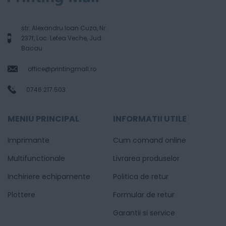
str. Alexandru Ioan Cuza, Nr.
237f, Loc. Letea Veche, Jud.
Bacau
office@printingmall.ro
0746.217.503
MENIU PRINCIPAL
INFORMATII UTILE
Imprimante
Cum comand online
Multifunctionale
Livrarea produselor
Inchiriere echipamente
Politica de retur
Plottere
Formular de retur
Garantii si service