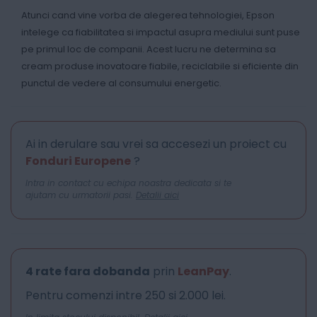
Atunci cand vine vorba de alegerea tehnologiei, Epson
intelege ca fiabilitatea si impactul asupra mediului sunt puse
pe primul loc de companii. Acest lucru ne determina sa
cream produse inovatoare fiabile, reciclabile si eficiente din
punctul de vedere al consumului energetic.
Ai in derulare sau vrei sa accesezi un proiect cu
Fonduri Europene
?
Intra in contact cu echipa noastra dedicata si te
ajutam cu urmatorii pasi.
Detalii aici
4 rate fara dobanda
prin
LeanPay
.
Pentru comenzi intre 250 si 2.000 lei.