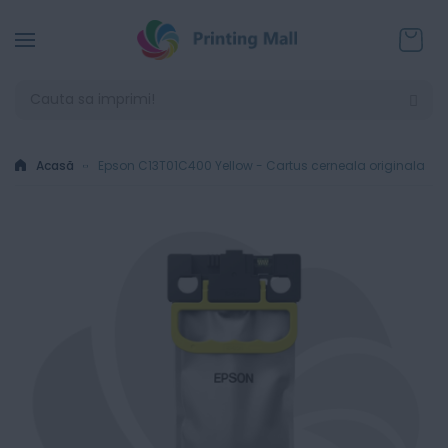
Coșul
Acasă
Epson C13T01C400 Yellow - Cartus cerneala originala