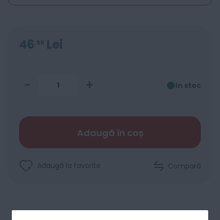
46
Lei
98
-
+
în stoc
Adaugă în coș
Adaugă la favorite
Compară