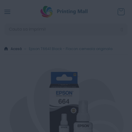
Coșul
Acasă
Epson T6641 Black - Flacon cerneala originala