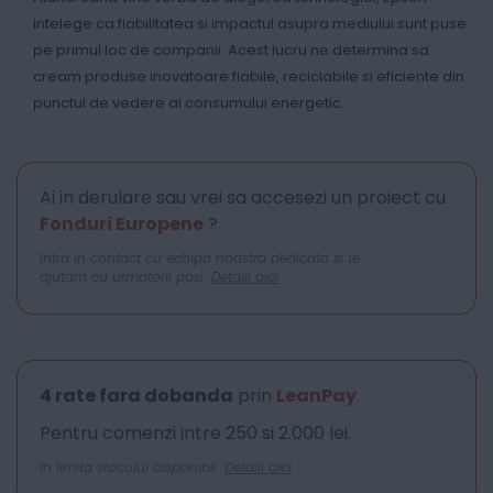
intelege ca fiabilitatea si impactul asupra mediului sunt puse
pe primul loc de companii. Acest lucru ne determina sa
cream produse inovatoare fiabile, reciclabile si eficiente din
punctul de vedere al consumului energetic.
Ai in derulare sau vrei sa accesezi un proiect cu
Fonduri Europene
?
Intra in contact cu echipa noastra dedicata si te
ajutam cu urmatorii pasi.
Detalii aici
4 rate fara dobanda
prin
LeanPay
.
Pentru comenzi intre 250 si 2.000 lei.
In limita stocului disponibil.
Detalii aici