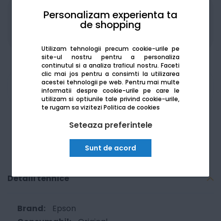
Personalizam experienta ta
Produsele sunt disponibile pe platforma de
de shopping
achizitii publice
SEAP/SICAP
Utilizam tehnologii precum cookie-urile pe
site-ul nostru pentru a personaliza
continutul si a analiza traficul nostru. Faceti
clic mai jos pentru a consimti la utilizarea
acestei tehnologii pe web.
Pentru mai multe
Am nevoie de ajutor
informatii despre cookie-urile pe care le
utilizam si optiunile tale privind cookie-urile,
te rugam sa vizitezi
Politica de cookies
Seteaza preferintele
Sunt de acord
Detalii tehnice
Epson