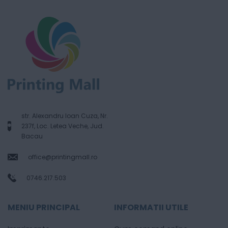
str. Alexandru Ioan Cuza, Nr.
237f, Loc. Letea Veche, Jud.
Bacau
office@printingmall.ro
0746.217.503
MENIU PRINCIPAL
INFORMATII UTILE