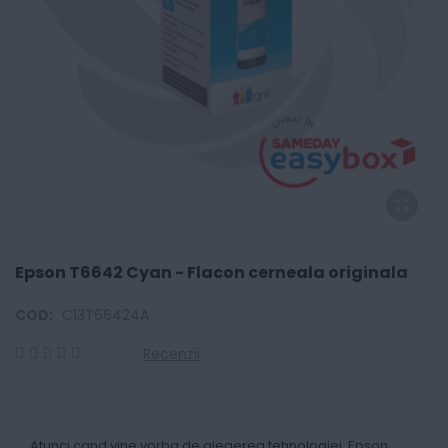
Epson T6642 Cyan - Flacon cerneala originala
COD:
C13T66424A
Recenzii
0
100
% of
Atunci cand vine vorba de alegerea tehnologiei, Epson