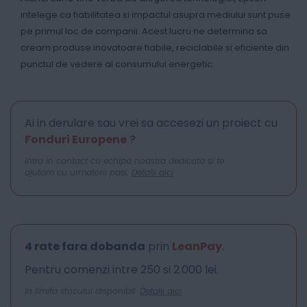
intelege ca fiabilitatea si impactul asupra mediului sunt puse
pe primul loc de companii. Acest lucru ne determina sa
cream produse inovatoare fiabile, reciclabile si eficiente din
punctul de vedere al consumului energetic.
Ai in derulare sau vrei sa accesezi un proiect cu
Fonduri Europene
?
Intra in contact cu echipa noastra dedicata si te
ajutam cu urmatorii pasi.
Detalii aici
4 rate fara dobanda
prin
LeanPay
.
Pentru comenzi intre 250 si 2.000 lei.
In limita stocului disponibil.
Detalii aici