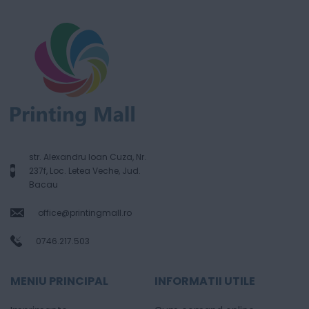
str. Alexandru Ioan Cuza, Nr.
237f, Loc. Letea Veche, Jud.
Bacau
office@printingmall.ro
0746.217.503
MENIU PRINCIPAL
INFORMATII UTILE