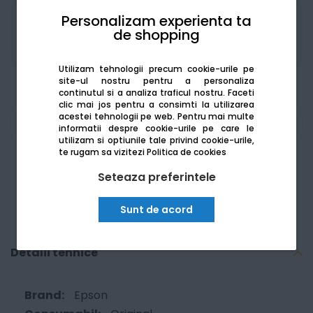
Personalizam experienta ta
Produsele sunt disponibile pe platforma de
de shopping
achizitii publice
SEAP/SICAP
Utilizam tehnologii precum cookie-urile pe
site-ul nostru pentru a personaliza
continutul si a analiza traficul nostru. Faceti
clic mai jos pentru a consimti la utilizarea
acestei tehnologii pe web.
Pentru mai multe
Am nevoie de ajutor
informatii despre cookie-urile pe care le
utilizam si optiunile tale privind cookie-urile,
te rugam sa vizitezi
Politica de cookies
Seteaza preferintele
Sunt de acord
Detalii tehnice
Epson