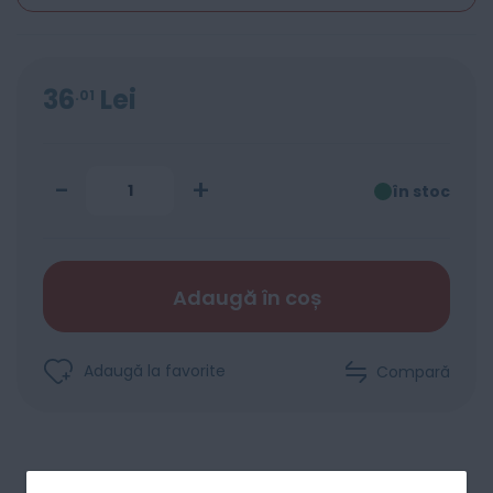
36
Lei
01
-
+
în stoc
Adaugă în coș
Adaugă la favorite
Compară