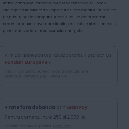
Atunci cand vine vorba de alegerea tehnologiei, Epson
intelege ca fiabilitatea si impactul asupra mediului sunt puse
pe primul loc de companii. Acest lucru ne determina sa
cream produse inovatoare fiabile, reciclabile si eficiente din
punctul de vedere al consumului energetic.
Ai in derulare sau vrei sa accesezi un proiect cu
Fonduri Europene
?
Intra in contact cu echipa noastra dedicata si te
ajutam cu urmatorii pasi.
Detalii aici
4 rate fara dobanda
prin
LeanPay
.
Pentru comenzi intre 250 si 2.000 lei.
In limita stocului disponibil.
Detalii aici