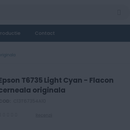
 originala
roductie
Contact
riginala
Epson T6735 Light Cyan - Flacon
cerneala originala
COD:
C13T67354A10
Recenzii
0
100
% of