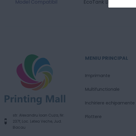
Model Compatibil
EcoTank L850 / EcoTa
MENIU PRINCIPAL
Imprimante
Multifunctionale
Inchiriere echipamente
str. Alexandru Ioan Cuza, Nr.
Plottere
237f, Loc. Letea Veche, Jud.
Bacau