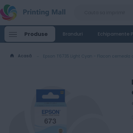
Epson T6735 Light Cyan - Flacon cerneala
Produse
Branduri
Echipamente P
49
Lei
91
Acasă
Epson T6735 Light Cyan - Flacon cerneala o