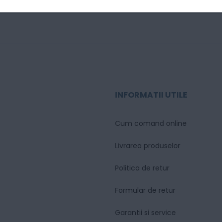
nk L810 / EcoTank L805 / EcoTank L800 / EcoTank L1800
INFORMATII UTILE
Cum comand online
Livrarea produselor
Politica de retur
Formular de retur
Garantii si service