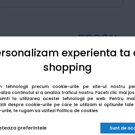
rsonalizam experienta ta
Detalii tehnice
Recenzii
shopping
am tehnologii precum cookie-urile pe site-ul nostru p
liza continutul si a analiza traficul nostru. Faceti clic mai jo
imti la utilizarea acestei tehnologii pe web.
Pentru mai
tii despre cookie-urile pe care le utilizam si optiunile tale
urile, te rugam sa vizitezi
Politica de cookies
eteaza preferintele
Sunt de ac