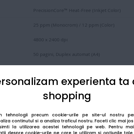
PrecisionCore™ Heat-Free (Inkjet Color)
25 ppm (Monocrom) / 12 ppm (Color)
4800 x 2400 dpi
50 pagini, Duplex automat (A4)
Până la 1.600 pagini pe lună
rsonalizam experienta ta
USB, Ethernet, Wi-Fi, Wi-Fi Direct, NFC
shopping
Apple AirPrint, Epson Smart Panel, Email Prin
am tehnologii precum cookie-urile pe site-ul nostru p
liza continutul si a analiza traficul nostru. Faceti clic mai jo
imti la utilizarea acestei tehnologii pe web.
Pentru mai
ocumente cu text clar și grafice vibrante, rezistente la apă,
tii despre cookie-urile pe care le utilizam si optiunile tale