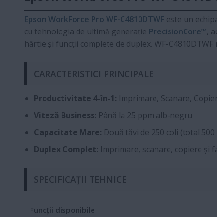
Epson WorkForce Pro WF-C4810DTWF
este un echipa
cu tehnologia de ultimă generație
PrecisionCore™
, 
hârtie și funcții complete de duplex, WF-C4810DTWF m
CARACTERISTICI PRINCIPALE
Productivitate 4-în-1:
Imprimare, Scanare, Copier
Viteză Business:
Până la 25 ppm alb-negru
Capacitate Mare:
Două tăvi de 250 coli (total 500 
Duplex Complet:
Imprimare, scanare, copiere și 
SPECIFICAȚII TEHNICE
Funcții disponibile