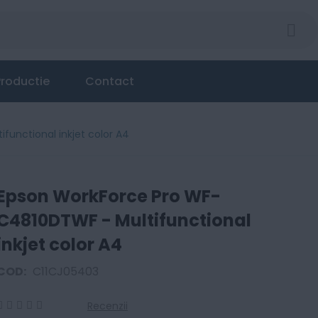
roductie
Contact
unctional inkjet color A4
Epson WorkForce Pro WF-
C4810DTWF - Multifunctional
inkjet color A4
COD:
C11CJ05403
Recenzii
0
100
% of