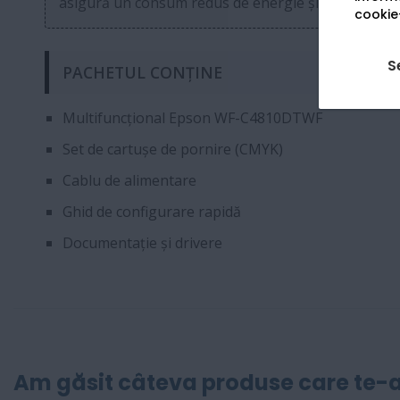
asigură un consum redus de energie și o durată de 
cookie-
S
PACHETUL CONȚINE
Multifuncțional Epson WF-C4810DTWF
Set de cartușe de pornire (CMYK)
Cablu de alimentare
Ghid de configurare rapidă
Documentație și drivere
Am găsit câteva produse care te-a