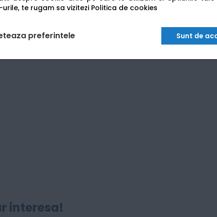
viață prelungită a capului de imprimare.
urile, te rugam sa vizitezi
Politica de cookies
eteaza preferintele
Sunt de ac
r interesa!