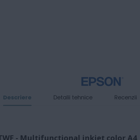
Descriere
Detalii tehnice
Recenzii
F - Multifunctional inkjet color A4