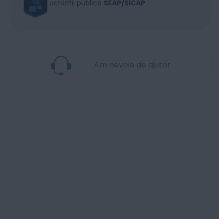
achizitii publice
SEAP/SICAP
Am nevoie de ajutor