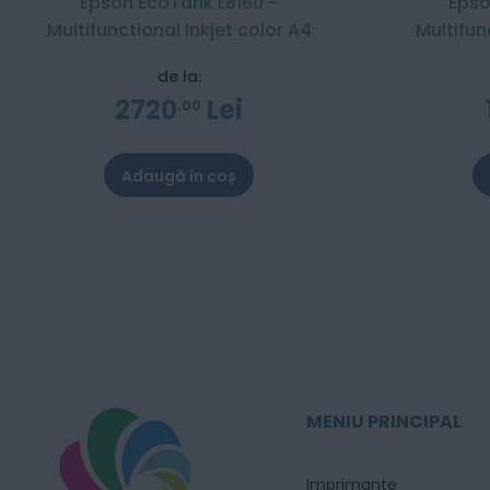
Epson EcoTank L8160 -
Epso
Multifunctional Inkjet color A4
Multifun
de la:
2720
Lei
00
Adaugă în coș
MENIU PRINCIPAL
Imprimante