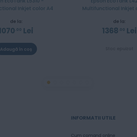
n EcoTank L5310 -
Epson EcoTank L4
ctional Inkjet color A4
Multifunctional Inkjet
de la:
de la:
1070
Lei
1368
Lei
00
00
Stoc epuizat
Adaugă în coș
INFORMATII UTILE
Cum comand online