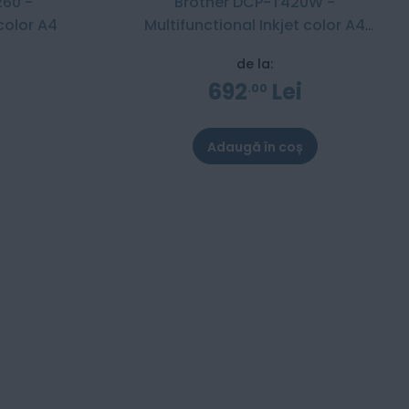
260 -
Brother DCP-T420W -
 color A4
Multifunctional Inkjet color A4
InkBenefit Plus
de la:
692
Lei
00
Adaugă în coș