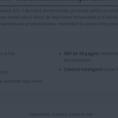
ment 4-în-1 de înaltă performanță, proiectat pentru a satisf
acest model oferă viteze de imprimare remarcabile și o fiabilita
aximizează productivitatea, menținând în același timp costur
e și Fax
ADF de 50 pagini:
Alimenta
documentelor
Control Inteligent:
Ecran t
coli)
fax automat față-verso
Imprimare, Scanare, Copiere, Fax