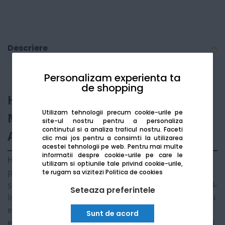
Descriere
Personalizam experienta ta
de shopping
HP LaserJet Pro MFP 4102FDW -
Utilizam tehnologii precum cookie-urile pe
Multifunctional laser monocrom
site-ul nostru pentru a personaliza
continutul si a analiza traficul nostru. Faceti
A4
clic mai jos pentru a consimti la utilizarea
acestei tehnologii pe web.
Pentru mai multe
informatii despre cookie-urile pe care le
HP LaserJet Pro MFP 4102fdw
este proiectat pentru
utilizam si optiunile tale privind cookie-urile,
productivitate maximă, oferind viteze extrem de rapide
te rugam sa vizitezi
Politica de cookies
și securitate avansată
HP Wolf Pro
. Acest echipament 4-
Seteaza preferintele
în-1 (imprimare, scanare, copiere, fax) este ideal pentru
echipe de lucru de până la 10 utilizatori, oferind o
Sunt de acord
experiență de utilizare fluidă prin intermediul ecranului