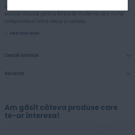
tactil color și a conectivității dual-band Wi-Fi. Este
soluția robustă pentru birourile moderne care nu fac
compromisuri între viteză și calitate.
Vezi mai mult
Detalii tehnice
Recenzii
Am găsit câteva produse care
te-ar interesa!