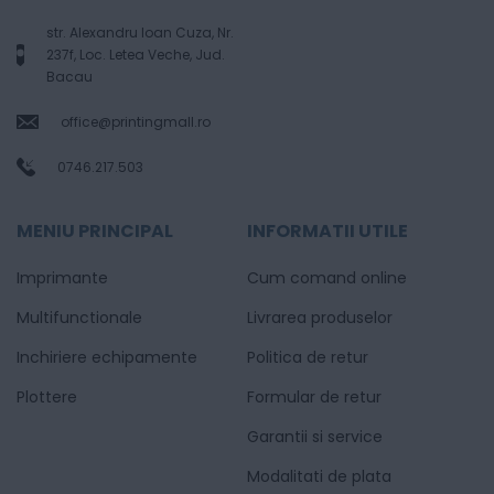
str. Alexandru Ioan Cuza, Nr.
237f, Loc. Letea Veche, Jud.
Bacau
office@printingmall.ro
0746.217.503
MENIU PRINCIPAL
INFORMATII UTILE
Imprimante
Cum comand online
Multifunctionale
Livrarea produselor
Inchiriere echipamente
Politica de retur
Plottere
Formular de retur
Garantii si service
Modalitati de plata