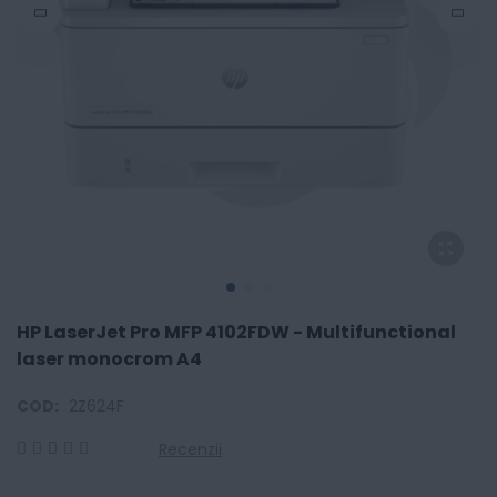
HP LaserJet Pro MFP 4102FDW - Multifunctional
laser monocrom A4
COD:
2Z624F
Recenzii
0
100
% of