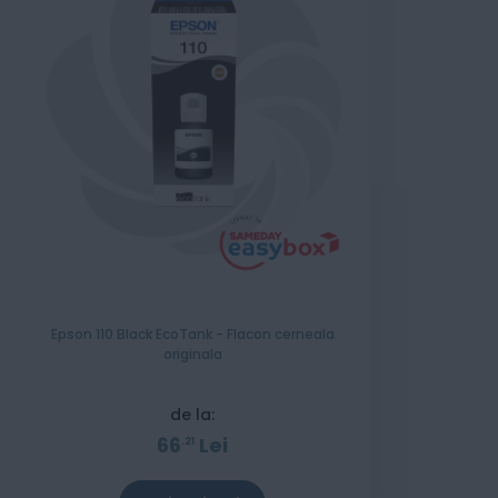
Epson 110 Black EcoTank - Flacon cerneala
originala
de la:
66
Lei
21