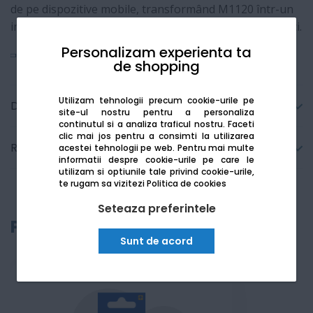
de pe dispozitive mobile, transformând M1120 într-un
instrument esențial pentru home office sau afaceri mici.
Personalizam experienta ta
Vezi mai mult
de shopping
Utilizam tehnologii precum cookie-urile pe
Detalii tehnice
site-ul nostru pentru a personaliza
continutul si a analiza traficul nostru. Faceti
clic mai jos pentru a consimti la utilizarea
Recenzii
acestei tehnologii pe web.
Pentru mai multe
informatii despre cookie-urile pe care le
utilizam si optiunile tale privind cookie-urile,
te rugam sa vizitezi
Politica de cookies
Seteaza preferintele
Produse recomandate
Sunt de acord