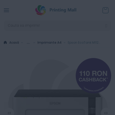
Coșul
Acasă
...
Imprimante A4
Epson EcoTank M1120 - Imprimanta Inkjet monocrom A4