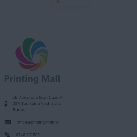
str. Alexandru Ioan Cuza, Nr.
237f, Loc. Letea Veche, Jud.
Bacau
office@printingmall.ro
0746.217.503