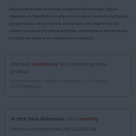
Atunci cand vine vorba de alegerea tehnologiei, Epson
intelege ca fiabilitatea si impactul asupra mediului sunt puse
pe primul loc de companii. Acest lucru ne determina sa
cream produse inovatoare fiabile, reciclabile si eficiente din
punctul de vedere al consumului energetic.
Primesti
Cashback
la comanda acestui
produs!
Campanie Epson valabila in perioada 01 - 31 August
2026.
Detalii aici
4 rate fara dobanda
prin
LeanPay
.
Pentru comenzi intre 250 si 2.000 lei.