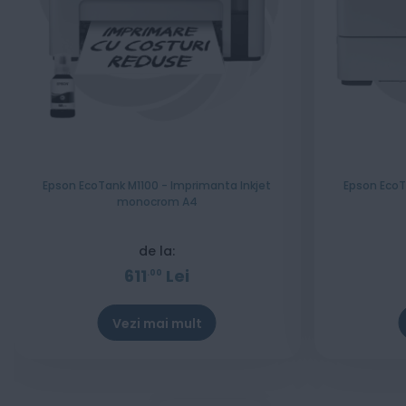
Epson EcoTank M1100 - Imprimanta Inkjet
Epson EcoT
monocrom A4
de la:
611
Lei
00
Vezi mai mult