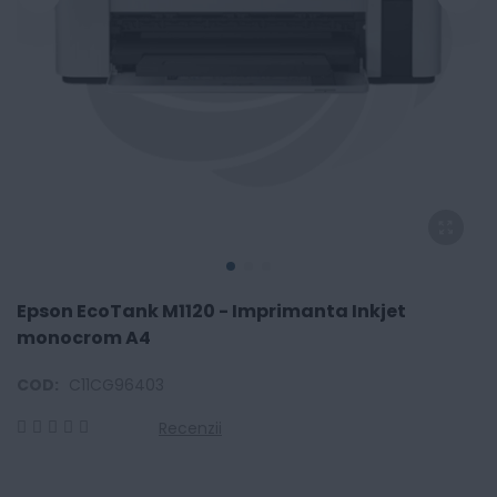
Epson EcoTank M1120 - Imprimanta Inkjet
monocrom A4
COD:
C11CG96403
Recenzii
0
100
% of