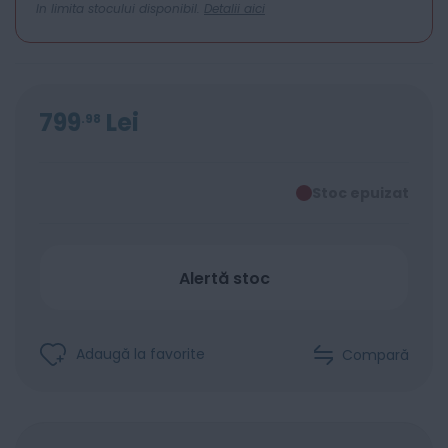
In limita stocului disponibil.
Detalii aici
799
Lei
98
Stoc epuizat
Alertă stoc
Adaugă la favorite
Compară