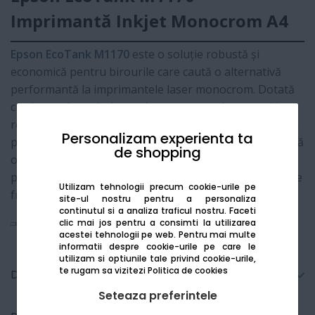
Imprimantă Inkjet Monocrom A4
Epson EcoTank M1170
este o soluție robustă și
economică pentru birourile care caută o alternativă
performantă la imprimantele laser monocrom. Dotată
cu sistemul revoluționar de rezervoare de cerneală
reîncărcabile, aceasta reduce costurile de imprimare cu
Personalizam experienta ta
până la 90%. Capul de imprimare
PrecisionCore
asigură
de shopping
o viteză remarcabilă și o claritate a textului de nivel
profesional, totul într-un design compact cu alimentare
Utilizam tehnologii precum cookie-urile pe
frontală.
site-ul nostru pentru a personaliza
continutul si a analiza traficul nostru. Faceti
Vezi mai mult
clic mai jos pentru a consimti la utilizarea
acestei tehnologii pe web.
Pentru mai multe
informatii despre cookie-urile pe care le
utilizam si optiunile tale privind cookie-urile,
te rugam sa vizitezi
Politica de cookies
Detalii tehnice
Seteaza preferintele