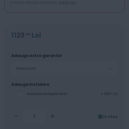
In limita stocului disponibil.
Detalii aici
1129
Lei
99
Adauga extra garantie
Selectează
Adauga instalare
Instalare echipamente
+
363
Lei
00
-
+
în stoc