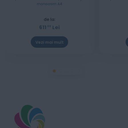
monocrom A4
de la:
611
Lei
00
Vezi mai mult