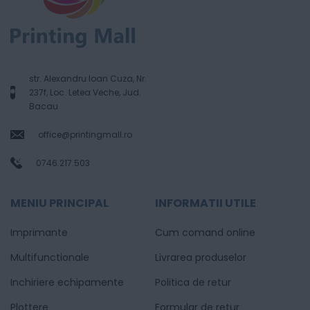
str. Alexandru Ioan Cuza, Nr.
237f, Loc. Letea Veche, Jud.
Bacau
office@printingmall.ro
0746.217.503
MENIU PRINCIPAL
INFORMATII UTILE
Imprimante
Cum comand online
Multifunctionale
Livrarea produselor
Inchiriere echipamente
Politica de retur
Plottere
Formular de retur