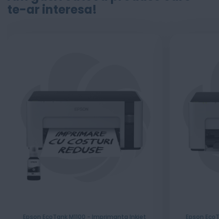
te-ar interesa!
Epson EcoTank M1100 - Imprimanta Inkjet
Epson EcoT