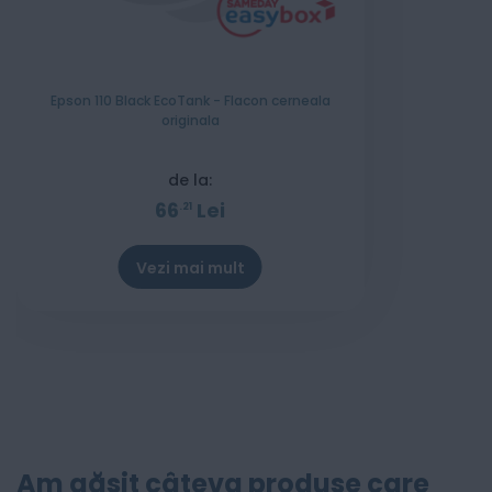
Epson 110 Black EcoTank - Flacon cerneala
originala
de la:
66
Lei
21
Vezi mai mult
Am găsit câteva produse care