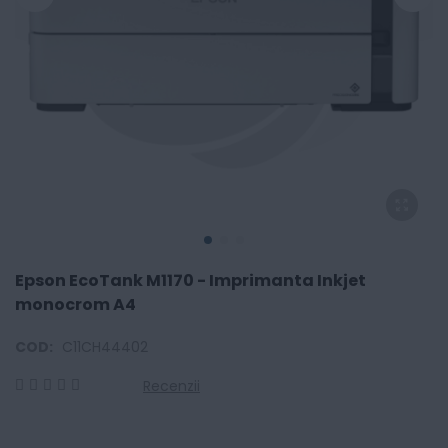
Epson EcoTank M1170 - Imprimanta Inkjet
monocrom A4
COD:
C11CH44402
Recenzii
0
100
% of