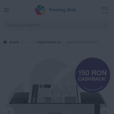
Coșul
Acasă
...
Imprimante A4
Epson EcoTank M1170 - Imprimanta Inkjet monocrom A4