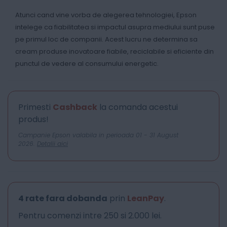
Atunci cand vine vorba de alegerea tehnologiei, Epson
intelege ca fiabilitatea si impactul asupra mediului sunt puse
pe primul loc de companii. Acest lucru ne determina sa
cream produse inovatoare fiabile, reciclabile si eficiente din
punctul de vedere al consumului energetic.
Primesti
Cashback
la comanda acestui
produs!
Campanie Epson valabila in perioada 01 - 31 August
2026.
Detalii aici
4 rate fara dobanda
prin
LeanPay
.
Pentru comenzi intre 250 si 2.000 lei.