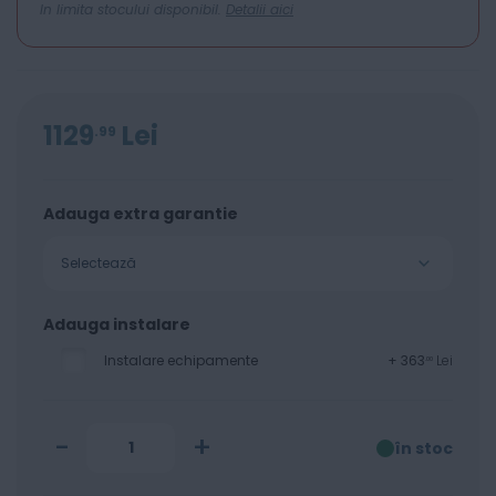
In limita stocului disponibil.
Detalii aici
1129
Lei
99
Adauga extra garantie
Selectează
Adauga instalare
Instalare echipamente
+
363
Lei
00
-
+
în stoc