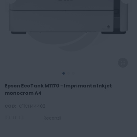
Epson EcoTank M1170 - Imprimanta Inkjet
monocrom A4
COD:
C11CH44402
Recenzii
0
100
% of