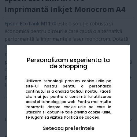
Imprimantă Inkjet Monocrom A4
Epson EcoTank M1170
este o soluție robustă și
economică pentru birourile care caută o alternativă
performantă la imprimantele laser monocrom. Dotată
cu sistemul revoluționar de rezervoare de cerneală
reîncărcabile, aceasta reduce costurile de imprimare cu
Personalizam experienta ta
până la 90%. Capul de imprimare
PrecisionCore
asigură
de shopping
o viteză remarcabilă și o claritate a textului de nivel
profesional, totul într-un design compact cu alimentare
Utilizam tehnologii precum cookie-urile pe
frontală.
site-ul nostru pentru a personaliza
continutul si a analiza traficul nostru. Faceti
clic mai jos pentru a consimti la utilizarea
Vezi mai mult
acestei tehnologii pe web.
Pentru mai multe
informatii despre cookie-urile pe care le
utilizam si optiunile tale privind cookie-urile,
te rugam sa vizitezi
Politica de cookies
Detalii tehnice
Seteaza preferintele