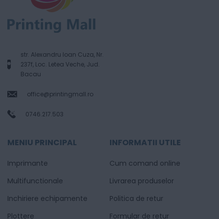
str. Alexandru Ioan Cuza, Nr.
237f, Loc. Letea Veche, Jud.
Bacau
office@printingmall.ro
0746.217.503
MENIU PRINCIPAL
INFORMATII UTILE
Imprimante
Cum comand online
Multifunctionale
Livrarea produselor
Inchiriere echipamente
Politica de retur
Plottere
Formular de retur