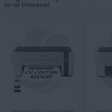
te-ar interesa!
Epson EcoTank M1100 - Imprimanta Inkjet
Epson EcoT