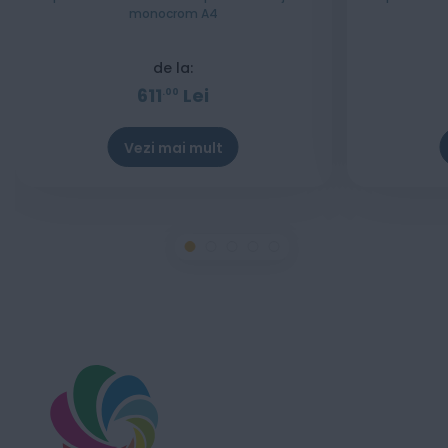
monocrom A4
de la:
611
Lei
00
Vezi mai mult