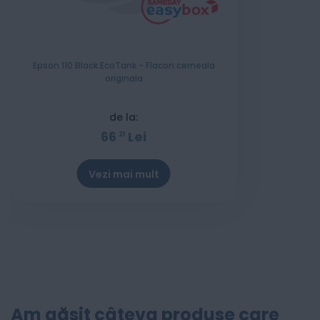
Epson 110 Black EcoTank - Flacon cerneala
originala
de la:
66
Lei
21
Vezi mai mult
Am găsit câteva produse care