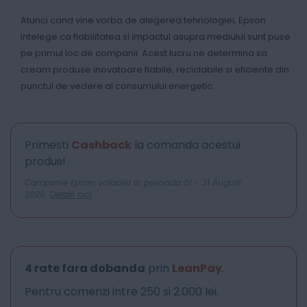
Atunci cand vine vorba de alegerea tehnologiei, Epson
intelege ca fiabilitatea si impactul asupra mediului sunt puse
pe primul loc de companii. Acest lucru ne determina sa
cream produse inovatoare fiabile, reciclabile si eficiente din
punctul de vedere al consumului energetic.
Primesti
Cashback
la comanda acestui
produs!
Campanie Epson valabila in perioada 01 - 31 August
2026.
Detalii aici
4 rate fara dobanda
prin
LeanPay
.
Pentru comenzi intre 250 si 2.000 lei.