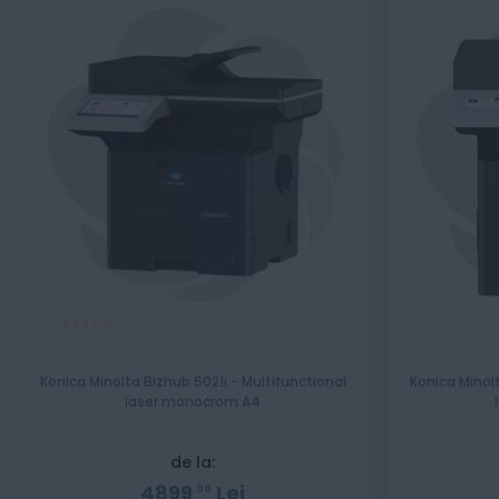
Evaluare:
100%
Konica Minolta Bizhub 5021i - Multifunctional
Konica Minolt
laser monocrom A4
de la:
4899
Lei
00