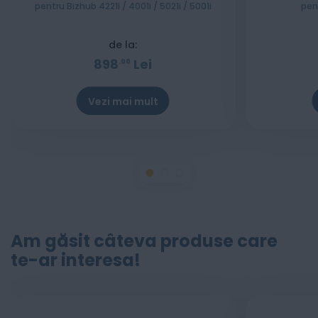
pentru Bizhub 4221i / 4001i / 5021i / 5001i
pent
de la:
898
Lei
00
Vezi mai mult
Am găsit câteva produse care
te-ar interesa!