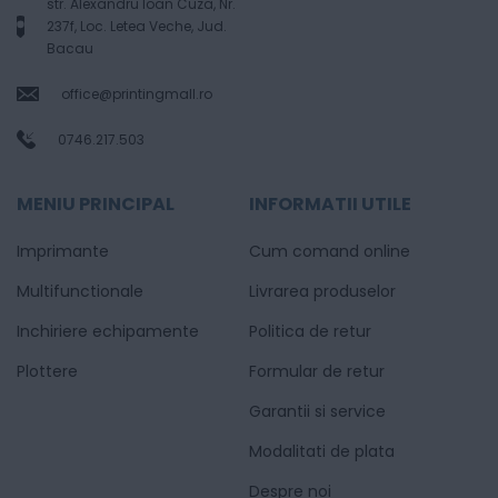
str. Alexandru Ioan Cuza, Nr.
237f, Loc. Letea Veche, Jud.
Bacau
office@printingmall.ro
0746.217.503
MENIU PRINCIPAL
INFORMATII UTILE
Imprimante
Cum comand online
Multifunctionale
Livrarea produselor
Inchiriere echipamente
Politica de retur
Plottere
Formular de retur
Garantii si service
Modalitati de plata
Despre noi