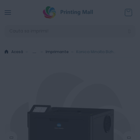
Coșul
Acasă
...
Imprimante
Konica Minolta Bizhub 5001i - Imprimanta laser monocrom A4