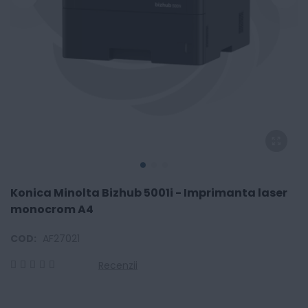
Konica Minolta Bizhub 5001i - Imprimanta laser
monocrom A4
COD:
AF27021
Recenzii
0
100
% of