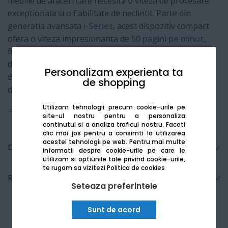
mediile de afaceri care necesita o viteza de procesare
exceptionala si o fiabilitate de neclintit. Parte din
generatia avansata
i-Series
, acest dispozitiv compact
ofera o viteza impresionanta de
50 pagini pe minut
,
fiind ideal pentru grupuri de lucru dinamice. Cu un
design ergonomic si functii de securitate de ultima ora,
Personalizam experienta ta
Bizhub 5001i asigura o gestionare fluida a
de shopping
documentelor cu costuri minime de exploatare.
Utilizam tehnologii precum cookie-urile pe
Vezi mai mult
site-ul nostru pentru a personaliza
continutul si a analiza traficul nostru. Faceti
clic mai jos pentru a consimti la utilizarea
acestei tehnologii pe web.
Pentru mai multe
Detalii tehnice
informatii despre cookie-urile pe care le
utilizam si optiunile tale privind cookie-urile,
te rugam sa vizitezi
Politica de cookies
Recenzii
Seteaza preferintele
Sunt de acord