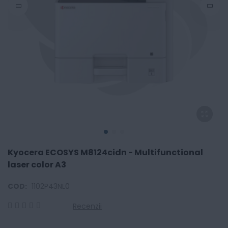
Kyocera ECOSYS M8124cidn - Multifunctional
laser color A3
COD:
1102P43NL0
Recenzii
0
100
% of