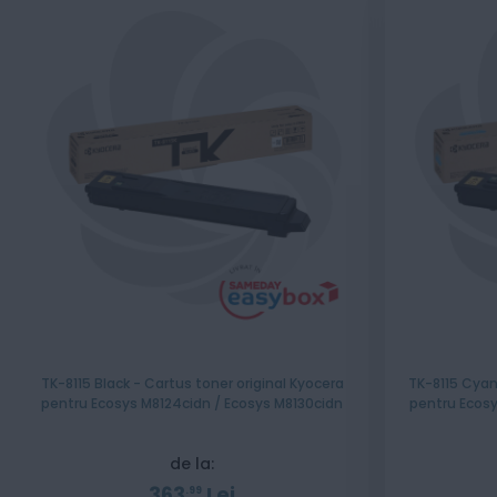
TK-8115 Black - Cartus toner original Kyocera
TK-8115 Cyan
pentru Ecosys M8124cidn / Ecosys M8130cidn
pentru Ecosy
de la:
363
Lei
99