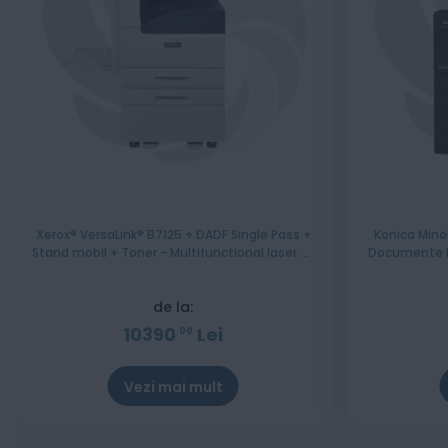
Xerox® VersaLink® B7125 + DADF Single Pass +
Konica Mino
Stand mobil + Toner - Multifunctional laser A3
Documente R
monocrom cu 2 casete hartie
CMY
de la:
10390
Lei
00
Vezi mai mult