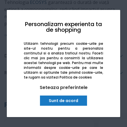
Tehnologia
ECOSYS
garantează o durată de viață
extinsă a componentelor, reducând impactul asupra
mediului și oferind cel mai bun raport preț-
Personalizam experienta ta
performanță din segmentul său.
de shopping
Vezi mai mult
Utilizam tehnologii precum cookie-urile pe
site-ul nostru pentru a personaliza
continutul si a analiza traficul nostru. Faceti
Detalii tehnice
clic mai jos pentru a consimti la utilizarea
acestei tehnologii pe web.
Pentru mai multe
informatii despre cookie-urile pe care le
Recenzii
utilizam si optiunile tale privind cookie-urile,
te rugam sa vizitezi
Politica de cookies
Seteaza preferintele
Sunt de acord
Produse recomandate