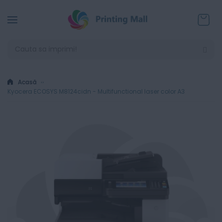
Coșul
Acasă
Kyocera ECOSYS M8124cidn - Multifunctional laser color A3