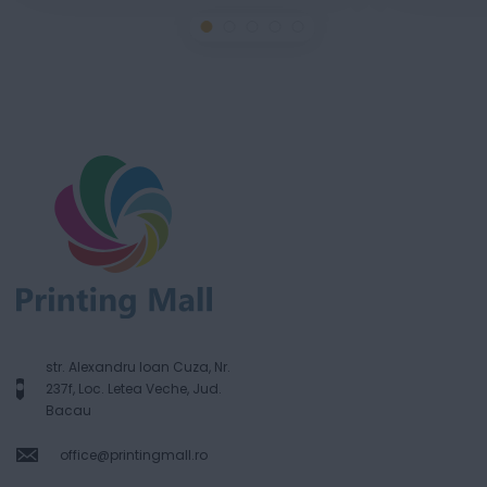
str. Alexandru Ioan Cuza, Nr.
237f, Loc. Letea Veche, Jud.
Bacau
office@printingmall.ro