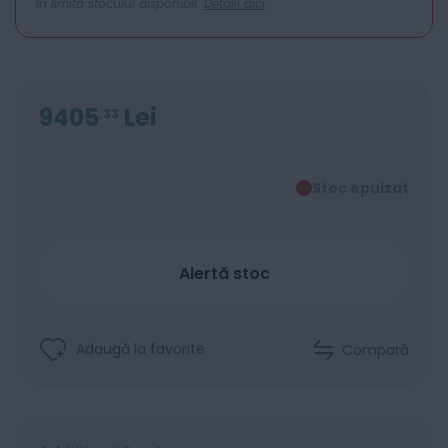
In limita stocului disponibil.
Detalii aici
9405
Lei
33
Stoc epuizat
Alertă stoc
Adaugă la favorite
Compară