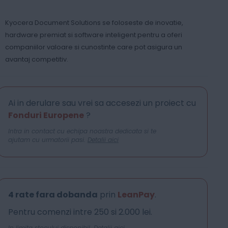
Kyocera Document Solutions se foloseste de inovatie,
hardware premiat si software inteligent pentru a oferi
companiilor valoare si cunostinte care pot asigura un
avantaj competitiv.
Ai in derulare sau vrei sa accesezi un proiect cu
Fonduri Europene
?
Intra in contact cu echipa noastra dedicata si te
ajutam cu urmatorii pasi.
Detalii aici
4 rate fara dobanda
prin
LeanPay
.
Pentru comenzi intre 250 si 2.000 lei.
In limita stocului disponibil.
Detalii aici