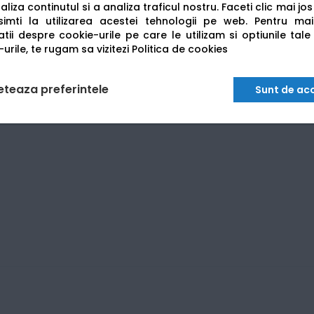
liza continutul si a analiza traficul nostru. Faceti clic mai jo
erul de mare capacitate
TK-1270
(aprox. 10.000 pagini). Comp
imti la utilizarea acestei tehnologii pe web.
Pentru mai
nte a cilindrului.
tii despre cookie-urile pe care le utilizam si optiunile tale
urile, te rugam sa vizitezi
Politica de cookies
eteaza preferintele
Sunt de ac
000x