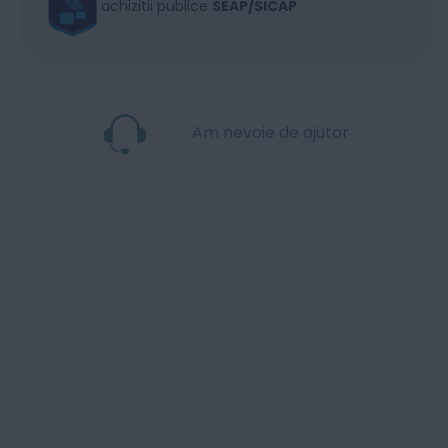
achizitii publice
SEAP/SICAP
Am nevoie de ajutor