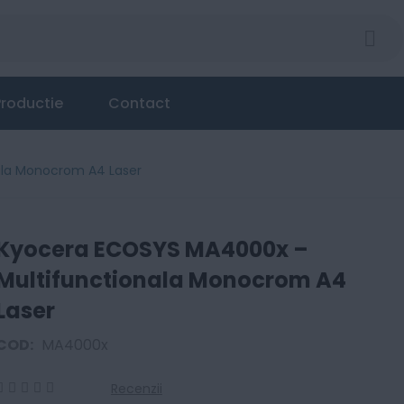
roductie
Contact
ala Monocrom A4 Laser
Kyocera ECOSYS MA4000x –
Multifunctionala Monocrom A4
Laser
COD:
MA4000x
Recenzii
0
100
% of