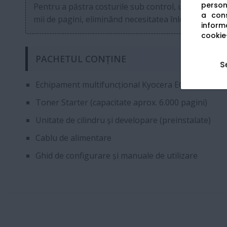
persona
Pentru a păstra costurile sub control, utilizați ton
a cons
mii de pagini, eliminând necesitatea înlocuirii frecve
informa
cookie-
PACHETUL CONȚINE
S
Echipament multifuncțional Kyocera ECOSYS MA4
Toner Starter (capacitate aprox. 6.000 pagini)
Unitate de cilindru și developare (preinstalate)
Cablu de alimentare
Ghid de configurare și manuale de utilizare