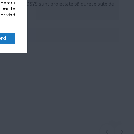
s pentru
onentele ECOSYS sunt proiectate să dureze sute de
 multe
 privind
ord