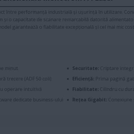
ect între performanță industrială și ușurință în utilizare. 
m și o capacitate de scanare remarcabilă datorită alimentato
del garantează o fiabilitate excepțională și cel mai mic cost
pe minut
Securitate:
Criptare integr
ă trecere (ADF 50 coli)
Eficiență:
Prima pagină gata
cu operare intuitivă
Fiabilitate:
Cilindru cu dur
ftware dedicate business-ului
Rețea Gigabit:
Conexiune s