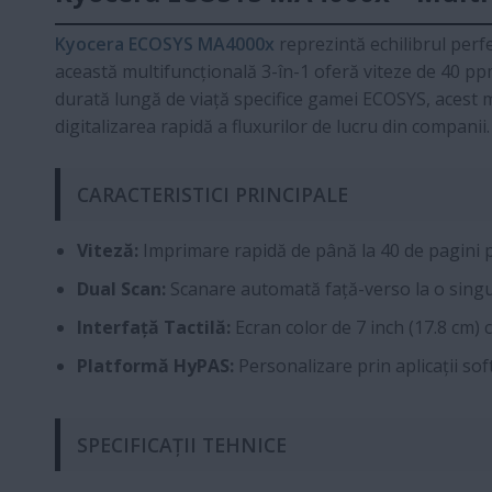
Kyocera ECOSYS MA4000x
reprezintă echilibrul perf
această multifuncțională 3-în-1 oferă viteze de 40 pp
durată lungă de viață specifice gamei ECOSYS, acest mo
digitalizarea rapidă a fluxurilor de lucru din companii.
CARACTERISTICI PRINCIPALE
Viteză:
Imprimare rapidă de până la 40 de pagini 
Dual Scan:
Scanare automată față-verso la o singur
Interfață Tactilă:
Ecran color de 7 inch (17.8 cm) 
Platformă HyPAS:
Personalizare prin aplicații so
SPECIFICAȚII TEHNICE