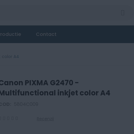
et color A4
roductie
Contact
 color A4
Canon PIXMA G2470 -
Multifunctional inkjet color A4
COD:
5804C009
Recenzii
0
100
% of