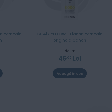
n cerneala
GI-41Y YELLOW - Flacon cerneala
n
originala Canon
de la:
45
Lei
00
Adaugă în coș