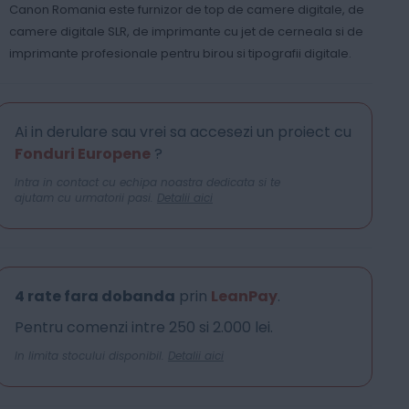
Canon Romania este furnizor de top de camere digitale, de
camere digitale SLR, de imprimante cu jet de cerneala si de
imprimante profesionale pentru birou si tipografii digitale.
Ai in derulare sau vrei sa accesezi un proiect cu
Fonduri Europene
?
Intra in contact cu echipa noastra dedicata si te
ajutam cu urmatorii pasi.
Detalii aici
4 rate fara dobanda
prin
LeanPay
.
Pentru comenzi intre 250 si 2.000 lei.
In limita stocului disponibil.
Detalii aici