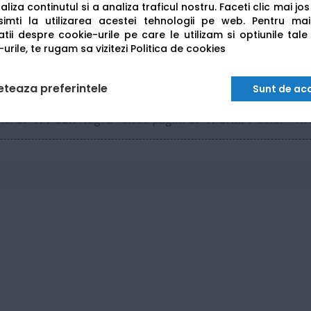
liza continutul si a analiza traficul nostru. Faceti clic mai jo
Hi-Speed USB (Port B)
imti la utilizarea acestei tehnologii pe web.
Pentru mai
tii despre cookie-urile pe care le utilizam si optiunile tale
urile, te rugam sa vizitezi
Politica de cookies
A4 / Letter
eteaza preferintele
Sunt de ac
ime:
GI-41 PGBK
Negru - 6.000 pagini
GI-41 C/M/Y
Color - 7.7