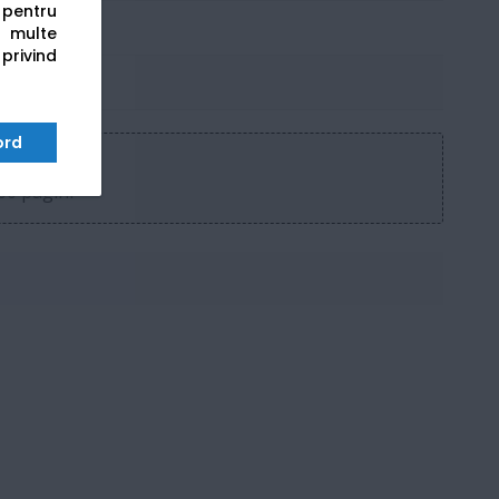
s pentru
 multe
 privind
ord
00 pagini