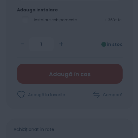
Adauga instalare
Instalare echipamente
+
363
Lei
00
-
+
în stoc
Adaugă în coș
Adaugă la favorite
Compară
Achiziționat în rate