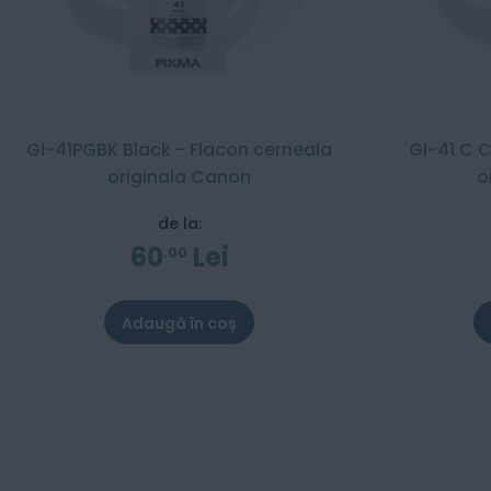
GI-41PGBK Black - Flacon cerneala
GI-41 C 
originala Canon
o
de la:
60
Lei
00
Adaugă în coș