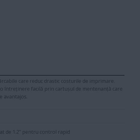
ărcabile care reduc drastic costurile de imprimare.
 o întreținere facilă prin cartușul de mentenanță care
de avantajos.
 de 1.2" pentru control rapid