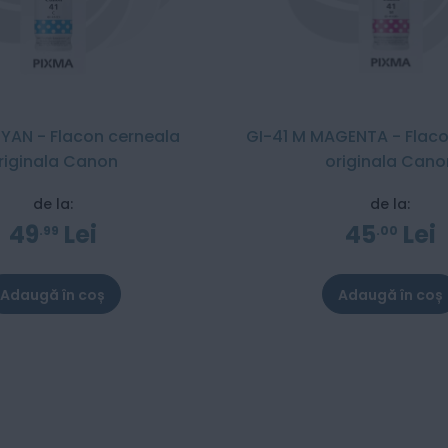
CYAN - Flacon cerneala
GI-41 M MAGENTA - Flaco
riginala Canon
originala Cano
de la:
de la:
49
Lei
45
Lei
99
00
Adaugă în coș
Adaugă în coș