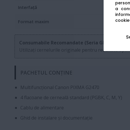
persona
Interfață
a cons
informa
cookie-
Format maxim
S
Consumabile Recomandate (Seria GI-41):
Utilizați cernelurile originale pentru rezultate opt
PACHETUL CONȚINE
Multifuncțional Canon PIXMA G2470
4 flacoane de cerneală standard (PGBK, C, M, Y)
Cablu de alimentare
Ghid de instalare și documentație