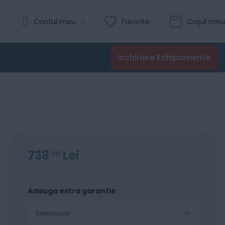
Evaluare:
Contul meu
Favorite
Coșul meu
0
100
% of
Recenzii
Inchiriere Echipamente
Adaugă în coș
738
Lei
00
Adauga extra garantie
Selectează