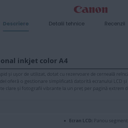
Descriere
Detalii tehnice
Recenzii
onal inkjet color A4
pid și ușor de utilizat, dotat cu rezervoare de cerneală reînc
del oferă o gestionare simplificată datorită ecranului LCD și
nte clare și fotografii vibrante la un preț per pagină extrem 
Ecran LCD:
Panou segmentat