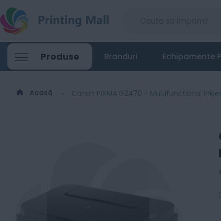
Canon PIXMA G2470 - Multifunctional inkj
Produse
Branduri
Echipamente P
738
Lei
00
Acasă
Canon PIXMA G2470 - Multifunctional inkjet