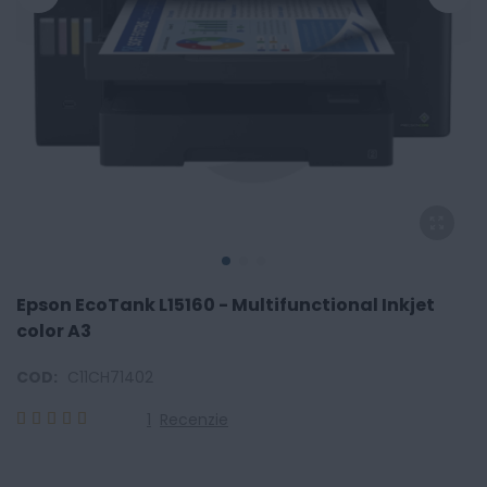
Epson EcoTank L15160 - Multifunctional Inkjet
color A3
COD:
C11CH71402
1
Recenzie
100
100
% of