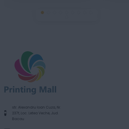
str. Alexandru Ioan Cuza, Nr.
237f, Loc. Letea Veche, Jud.
Bacau