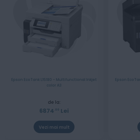
Epson EcoTank L15180 - Multifunctional Inkjet
Epson EcoTank
color A3
de la:
6874
Lei
00
Vezi mai mult
Stoc epuizat