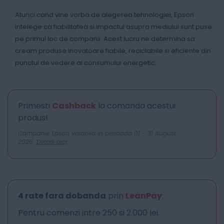
Atunci cand vine vorba de alegerea tehnologiei, Epson
intelege ca fiabilitatea si impactul asupra mediului sunt puse
pe primul loc de companii. Acest lucru ne determina sa
cream produse inovatoare fiabile, reciclabile si eficiente din
punctul de vedere al consumului energetic.
Primesti
Cashback
la comanda acestui
produs!
Campanie Epson valabila in perioada 01 - 31 August
2026.
Detalii aici
4 rate fara dobanda
prin
LeanPay
.
Pentru comenzi intre 250 si 2.000 lei.