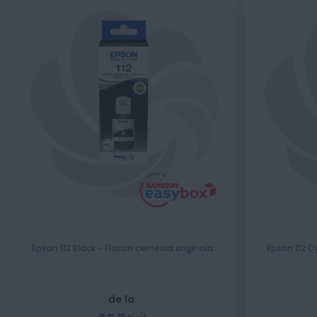
Epson 112 Black - Flacon cerneala originala
Epson 112 C
de la:
25