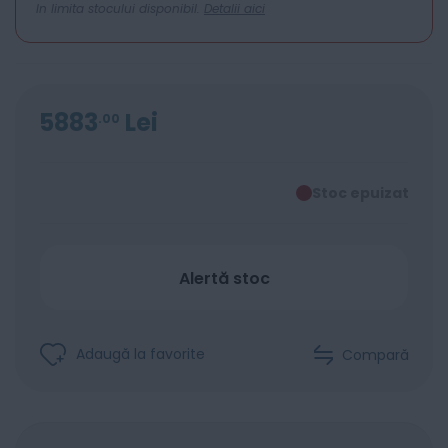
In limita stocului disponibil.
Detalii aici
5883
Lei
00
Stoc epuizat
Alertă stoc
Adaugă la favorite
Compară