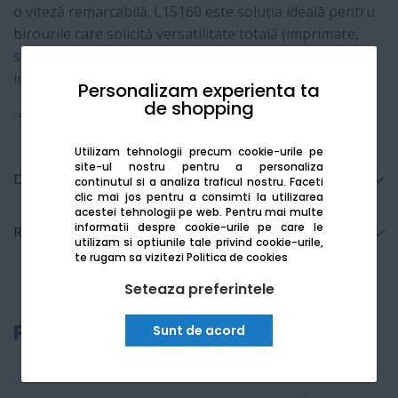
o viteză remarcabilă. L15160 este soluția ideală pentru
birourile care solicită versatilitate totală (imprimare,
scanare, copiere, fax în format A3) și o fiabilitate
industrială.
Personalizam experienta ta
de shopping
Vezi mai mult
Utilizam tehnologii precum cookie-urile pe
site-ul nostru pentru a personaliza
Detalii tehnice
continutul si a analiza traficul nostru. Faceti
clic mai jos pentru a consimti la utilizarea
acestei tehnologii pe web.
Pentru mai multe
informatii despre cookie-urile pe care le
Recenzii
utilizam si optiunile tale privind cookie-urile,
te rugam sa vizitezi
Politica de cookies
Seteaza preferintele
Produse recomandate
Sunt de acord