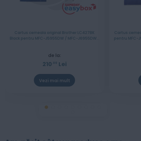
Cartus cerneala original Brother LC427BK
Cartus cernea
Black pentru MFC-J5955DW / MFC-J6955DW /
pentru MFC-
MFC-J6957DW
de la:
210
Lei
00
Vezi mai mult