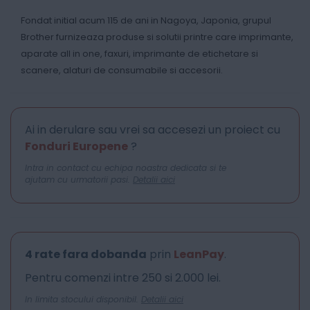
Fondat initial acum 115 de ani in Nagoya, Japonia, grupul
Brother furnizeaza produse si solutii printre care imprimante,
aparate all in one, faxuri, imprimante de etichetare si
scanere, alaturi de consumabile si accesorii.
Ai in derulare sau vrei sa accesezi un proiect cu
Fonduri Europene
?
Intra in contact cu echipa noastra dedicata si te
ajutam cu urmatorii pasi.
Detalii aici
4 rate fara dobanda
prin
LeanPay
.
Pentru comenzi intre 250 si 2.000 lei.
In limita stocului disponibil.
Detalii aici