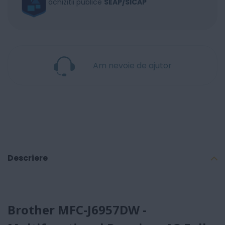
achizitii publice
SEAP/SICAP
Am nevoie de ajutor
Descriere
Brother MFC-J6957DW -