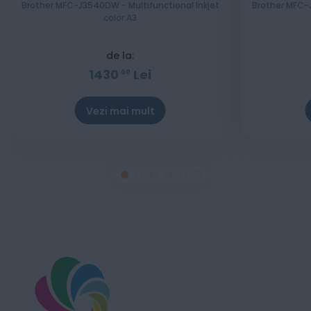
Brother MFC-J3540DW - Multifunctional Inkjet
Brother MFC-J
color A3
de la:
1430
Lei
00
Vezi mai mult
Stoc epuizat