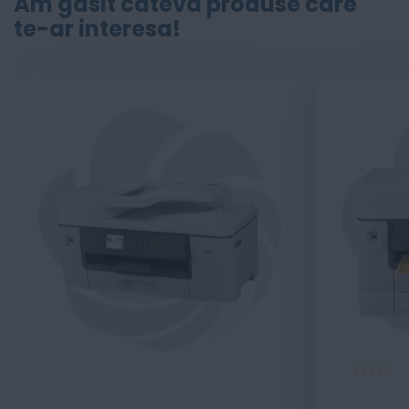
Am găsit câteva produse care
te-ar interesa!
Evaluare:
100%