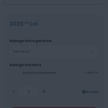
3020
Lei
00
Adauga extra garantie
Selectează
Adauga instalare
Instalare echipamente
+
363
Lei
00
-
+
în stoc