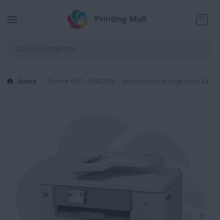
Coșul
Acasă
Brother MFC-J6957DW - Multifunctional Inkjet color A3