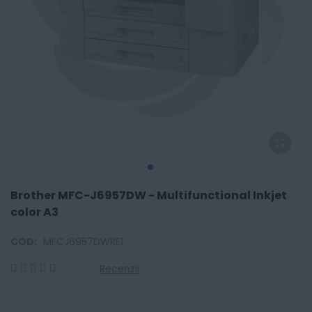
Brother MFC-J6957DW - Multifunctional Inkjet
color A3
COD:
MFCJ6957DWRE1
Recenzii
0
100
% of