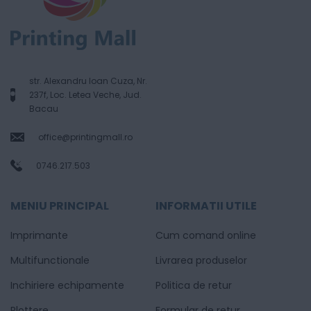
str. Alexandru Ioan Cuza, Nr.
237f, Loc. Letea Veche, Jud.
Bacau
office@printingmall.ro
0746.217.503
MENIU PRINCIPAL
INFORMATII UTILE
Imprimante
Cum comand online
Multifunctionale
Livrarea produselor
Inchiriere echipamente
Politica de retur
Plottere
Formular de retur