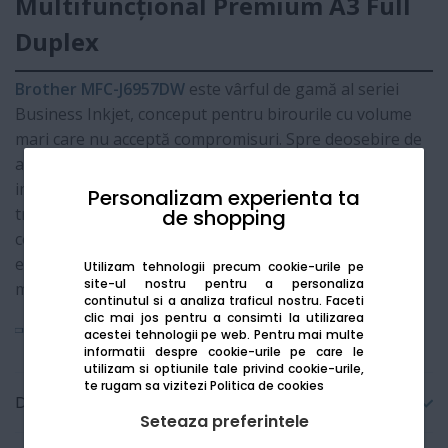
Multifuncțional Premium A3 Full
Duplex
Brother MFC-J6957DW
este vârful de gamă al seriei
Business Inkjet, conceput pentru birourile cu volume
mari care nu acceptă compromisuri. Spre deosebire de
alte modele, acesta oferă
capabilitate completă A3
:
imprimare, scanare, copiere și fax în format mare. Cu
Personalizam experienta ta
trei tăvi de hârtie pentru o capacitate totală de 750 de
de shopping
coli și tehnologia de ultimă oră
MAXIDRIVE
, acest
echipament redefinește eficiența și durabilitatea în
Utilizam tehnologii precum cookie-urile pe
site-ul nostru pentru a personaliza
mediul corporate.
continutul si a analiza traficul nostru. Faceti
clic mai jos pentru a consimti la utilizarea
Vezi mai mult
acestei tehnologii pe web.
Pentru mai multe
informatii despre cookie-urile pe care le
utilizam si optiunile tale privind cookie-urile,
te rugam sa vizitezi
Politica de cookies
Detalii tehnice
Seteaza preferintele