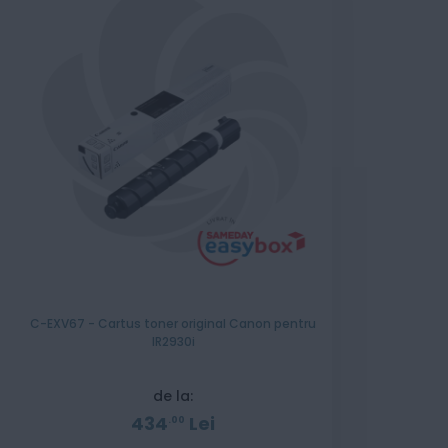
C-EXV67 - Cartus toner original Canon pentru
IR2930i
de la:
434
Lei
00