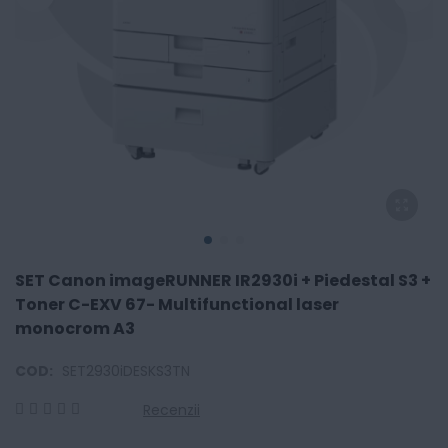
SET Canon imageRUNNER IR2930i + Piedestal S3 +
Toner C-EXV 67- Multifunctional laser
monocrom A3
COD:
SET2930iDESKS3TN
Recenzii
0
100
% of