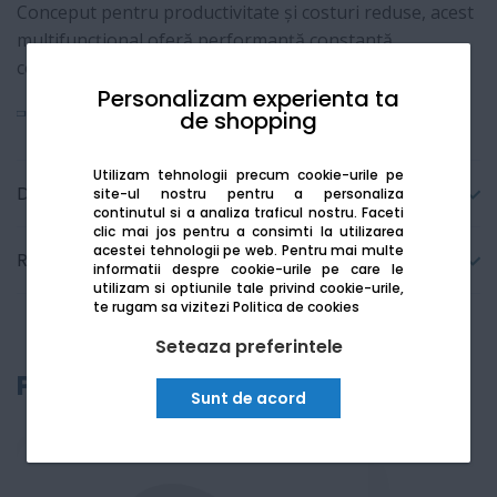
Conceput pentru productivitate și costuri reduse, acest
multifuncțional oferă performanță constantă,
conectivitate modernă și operare intuitivă.
Personalizam experienta ta
Vezi mai mult
de shopping
Utilizam tehnologii precum cookie-urile pe
Detalii tehnice
site-ul nostru pentru a personaliza
continutul si a analiza traficul nostru. Faceti
clic mai jos pentru a consimti la utilizarea
acestei tehnologii pe web.
Pentru mai multe
Recenzii
informatii despre cookie-urile pe care le
utilizam si optiunile tale privind cookie-urile,
te rugam sa vizitezi
Politica de cookies
Seteaza preferintele
Produse recomandate
Sunt de acord