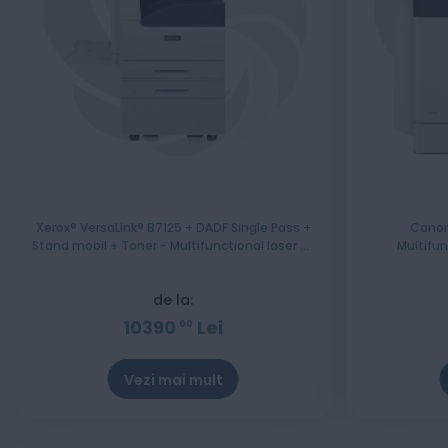
Xerox® VersaLink® B7125 + DADF Single Pass +
Canon
Stand mobil + Toner - Multifunctional laser A3
Multifu
monocrom cu 2 casete hartie
de la:
10390
Lei
00
Vezi mai mult