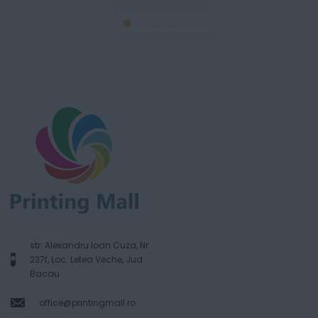
str. Alexandru Ioan Cuza, Nr.
237f, Loc. Letea Veche, Jud.
Bacau
office@printingmall.ro