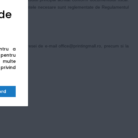
ptare si documentele necesare sunt reglementate de Regulamentul
 de
pe-masura
.
n intermediul adresei de e-mail
office@printingmall.ro
, precum si la
entru a
s pentru
 multe
 privind
ord