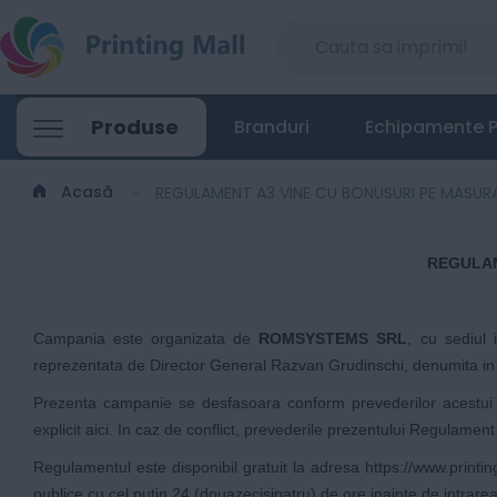
Produse
Branduri
Echipamente P
Acasă
REGULAMENT A3 VINE CU BONUSURI PE MASUR
REGULAM
Campania este organizata de
ROMSYSTEMS SRL
, cu sediul 
reprezentata de Director General Razvan Grudinschi, denumita in 
Prezenta campanie se desfasoara conform prevederilor acestu
explicit aici. In caz de conflict, prevederile prezentului Regulament 
Regulamentul este disponibil gratuit la adresa
https://www.printi
publice cu cel putin 24 (douazecisipatru) de ore inainte de intrarea 