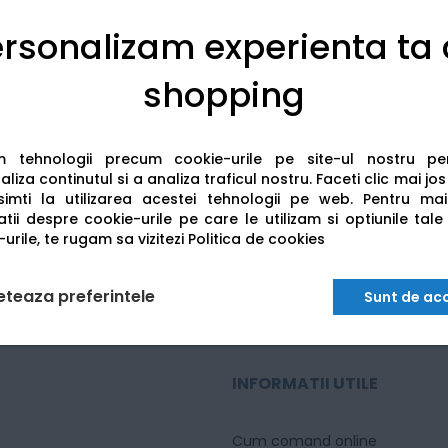
 acestei campanii. Procedura completa de retur, conditiile de acce
rsonalizam experienta ta
shopping
website-ul
https://www.printingmall.ro/regulament-a3-vine-cu-bonusuri-
diul Organizatorului: Bacau, str. Abatorului nr.4, jud. Bacau, sau pri
am tehnologii precum cookie-urile pe site-ul nostru p
n retelele nationale).
liza continutul si a analiza traficul nostru. Faceti clic mai jo
imti la utilizarea acestei tehnologii pe web.
Pentru mai
tii despre cookie-urile pe care le utilizam si optiunile tale
urile, te rugam sa vizitezi
Politica de cookies
eteaza preferintele
Sunt de ac
INFORMATII UTILE
Cum comand online