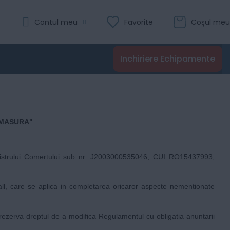
Contul meu
Favorite
Coșul meu
Inchiriere Echipamente
 MASURA"
 Registrului Comertului sub nr. J2003000535046, CUI RO15437993,
ll
, care se aplica in completarea oricaror aspecte nementionate
i rezerva dreptul de a modifica Regulamentul cu obligatia anuntarii