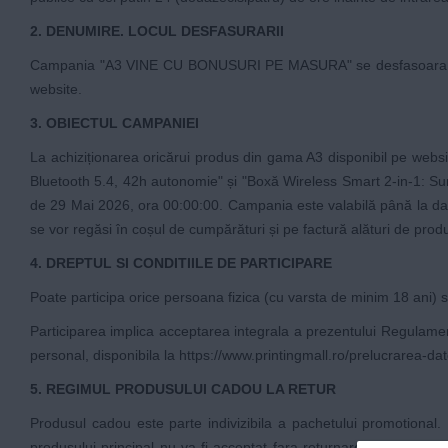
2. DENUMIRE. LOCUL DESFASURARII
Campania "A3 VINE CU BONUSURI PE MASURA" se desfasoara excl
website.
3. OBIECTUL CAMPANIEI
La achiziționarea oricărui produs din gama A3 disponibil pe websit
Bluetooth 5.4, 42h autonomie" și "Boxă Wireless Smart 2-in-1: Sun
de 29 Mai 2026, ora 00:00:00. Campania este valabilă până la data
se vor regăsi în coșul de cumpărături și pe factură alături de produs
4. DREPTUL SI CONDITIILE DE PARTICIPARE
Poate participa orice persoana fizica (cu varsta de minim 18 ani) 
Participarea implica acceptarea integrala a prezentului Regulame
personal, disponibila la
https://www.printingmall.ro/prelucrarea-da
5. REGIMUL PRODUSULUI CADOU LA RETUR
Produsul cadou este parte indivizibila a pachetului promotional. In
produsului principal nu va fi acceptat fara returnarea concomitent