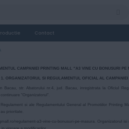
roductie
Contact
A
ENTUL CAMPANIEI PRINTING MALL "A3 VINE CU BONUSURI PE
1. ORGANIZATORUL SI REGULAMENTUL OFICIAL AL CAMPANIEI
in Bacau, str. Abatorului nr.4, jud. Bacau, inregistrata la Oficiul
continuare "Organizatorul".
i Regulament si ale
Regulamentului General al Promotiilor Printing Ma
au prioritate.
ngmall.ro/regulament-a3-vine-cu-bonusuri-pe-masura
. Organizatorul is
in vigoare a modificarilor.