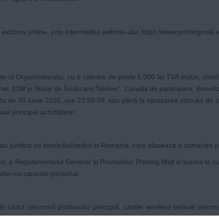
usiv online, prin intermediul website-ului
https://www.printingmall.r
e-ul Organizatorului, cu o valoare de peste 5.000 lei TVA inclus, clien
et 10W și Stație de Încărcare Telefon". Condiții de participare: Bene
 de 30 Iunie 2026, ora 23:59:59, sau până la epuizarea stocului de cado
ul principal achiziționat.
sau juridica cu domiciliul/sediul in Romania, care plaseaza o comanda p
nt, a
Regulamentului General al Promotiilor Printing Mall
si luarea la c
telor-cu-caracter-personal
.
 cazul returnarii produsului principal, castile wireless trebuie returna
a a cadoului. In cazul unui retur aprobat, se restituie exclusiv contr