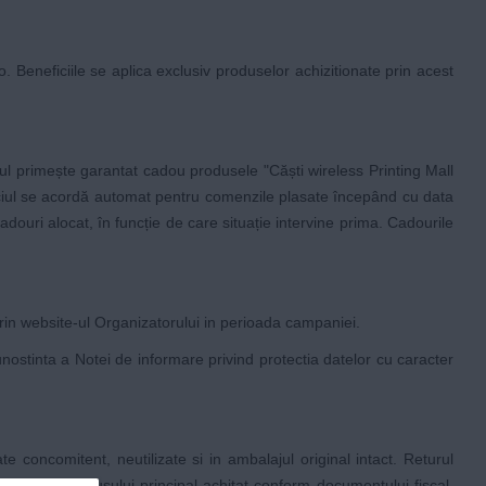
o
. Beneficiile se aplica exclusiv produselor achizitionate prin acest
tul primește garantat cadou produsele "Căști wireless Printing Mall
ficiul se acordă automat pentru comenzile plasate începând cu data
uri alocat, în funcție de care situație intervine prima. Cadourile
rin website-ul Organizatorului in perioada campaniei.
unostinta a Notei de informare privind protectia datelor cu caracter
te concomitent, neutilizate si in ambalajul original intact. Returul
avaloarea produsului principal achitat conform documentului fiscal.