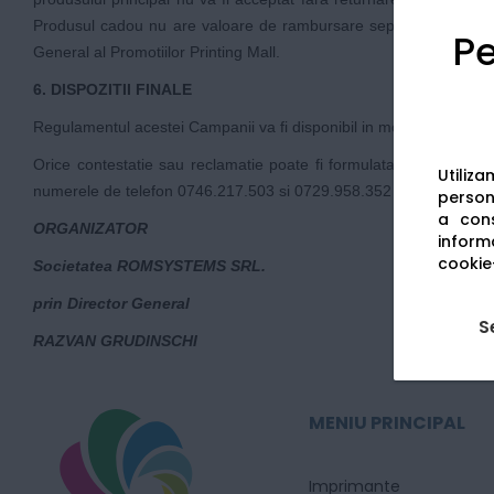
Produsul cadou nu are valoare de rambursare separata in cadrul
Pe
General al Promotiilor Printing Mall.
6. DISPOZITII FINALE
Regulamentul acestei Campanii va fi disponibil in mod gratuit pe 
Orice contestatie sau reclamatie poate fi formulata in scris la se
Utiliz
numerele de telefon 0746.217.503 si 0729.958.352 (tarif standard i
persona
a cons
ORGANIZATOR
informa
cookie-
Societatea ROMSYSTEMS SRL.
prin Director General
S
RAZVAN GRUDINSCHI
MENIU PRINCIPAL
Imprimante