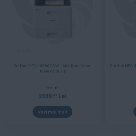
Evaluare:
100%
Brother MFC-L8690CDW - Multifunctional
Brother MFC-L
laser color A4
de la:
2998
Lei
00
Vezi mai mult
Stoc epuizat