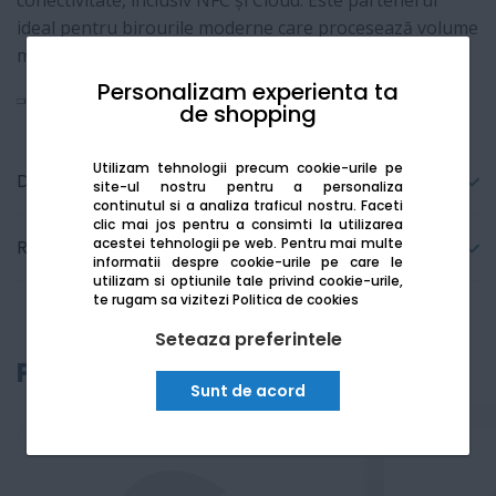
conectivitate, inclusiv NFC și Cloud. Este partenerul
ideal pentru birourile moderne care procesează volume
mari de documente.
Personalizam experienta ta
Vezi mai mult
de shopping
Utilizam tehnologii precum cookie-urile pe
Detalii tehnice
site-ul nostru pentru a personaliza
continutul si a analiza traficul nostru. Faceti
clic mai jos pentru a consimti la utilizarea
acestei tehnologii pe web.
Pentru mai multe
Recenzii
informatii despre cookie-urile pe care le
utilizam si optiunile tale privind cookie-urile,
te rugam sa vizitezi
Politica de cookies
Seteaza preferintele
Produse recomandate
Sunt de acord