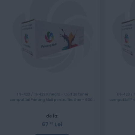
TN-423 / TN423 K negru - Cartus toner
TN-423 / 
compatibil Printing Mall pentru Brother - 6000
compatibil Pr
pagini
de la:
67
Lei
80