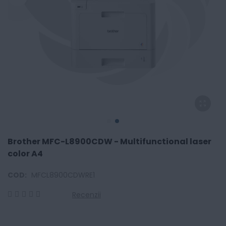
Brother MFC-L8900CDW - Multifunctional laser
color A4
COD:
MFCL8900CDWRE1
Recenzii
0
100
% of