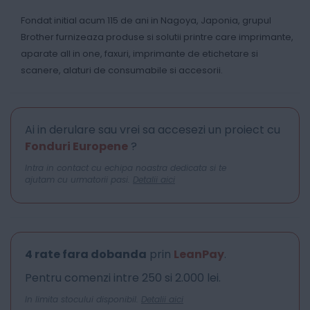
Fondat initial acum 115 de ani in Nagoya, Japonia, grupul
Brother furnizeaza produse si solutii printre care imprimante,
aparate all in one, faxuri, imprimante de etichetare si
scanere, alaturi de consumabile si accesorii.
Ai in derulare sau vrei sa accesezi un proiect cu
Fonduri Europene
?
Intra in contact cu echipa noastra dedicata si te
ajutam cu urmatorii pasi.
Detalii aici
4 rate fara dobanda
prin
LeanPay
.
Pentru comenzi intre 250 si 2.000 lei.
In limita stocului disponibil.
Detalii aici