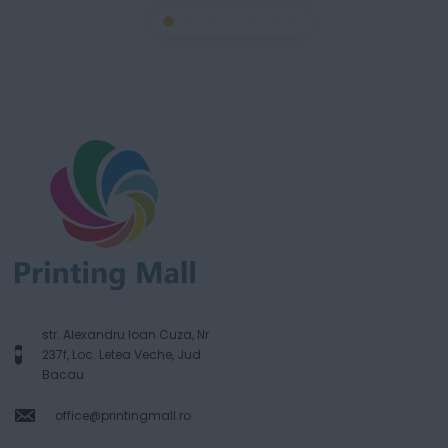
str. Alexandru Ioan Cuza, Nr.
237f, Loc. Letea Veche, Jud.
Bacau
office@printingmall.ro