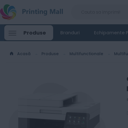
Produse
Branduri
Echipamente P
Acasă
Produse
Multifunctionale
Multif