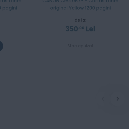
us toner
CANON CRG 067Y - Cartus toner
0 pagini
original Yellow 1200 pagini
de la:
350
Lei
00
Stoc epuizat