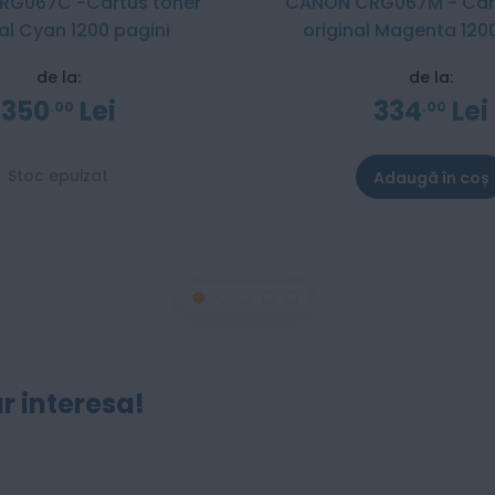
RG067C -Cartus toner
CANON CRG067M - Cart
nal Cyan 1200 pagini
original Magenta 120
de la:
de la:
350
Lei
334
Lei
00
00
Stoc epuizat
Adaugă în coș
r interesa!