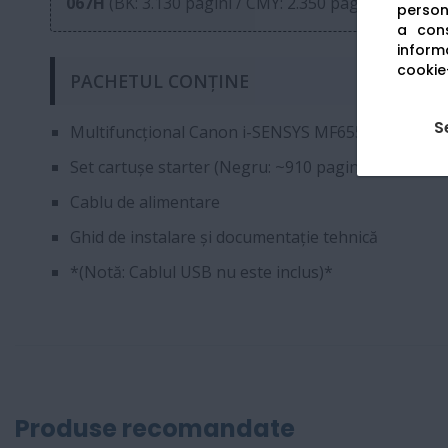
067H
(BK: 3.130 pagini / CMY: 2.350 pagini).
persona
a cons
informa
cookie-
PACHETUL CONȚINE
S
Multifuncțional Canon i-SENSYS MF655Cdw
Set cartușe starter (Negru: ~910 pagini / Color: ~6
Cablu de alimentare
Ghid de instalare și documentație tehnică
*(Notă: Cablul USB nu este inclus)*
Produse recomandate