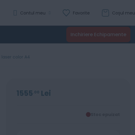
Contul meu
Favorite
Coșul meu
Inchiriere Echipamente
laser color A4
1555
Lei
00
Stoc epuizat