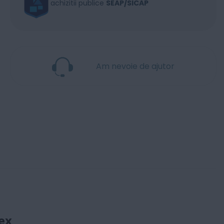
achizitii publice
SEAP/SICAP
Am nevoie de ajutor
ex