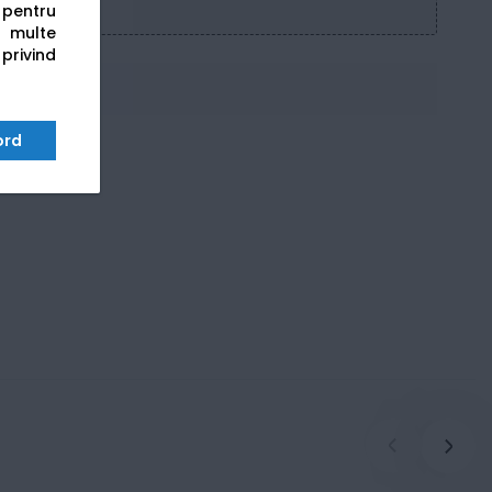
s pentru
 multe
 privind
ord