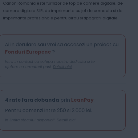
Canon Romania este furnizor de top de camere digitale, de
camere digitale SLR, de imprimante cu jet de cerneala si de
imprimante profesionale pentru birou si tipografii digitale.
Ai in derulare sau vrei sa accesezi un proiect cu
Fonduri Europene
?
Intra in contact cu echipa noastra dedicata si te
ajutam cu urmatorii pasi.
Detalii aici
4 rate fara dobanda
prin
LeanPay
.
Pentru comenzi intre 250 si 2.000 lei.
In limita stocului disponibil.
Detalii aici