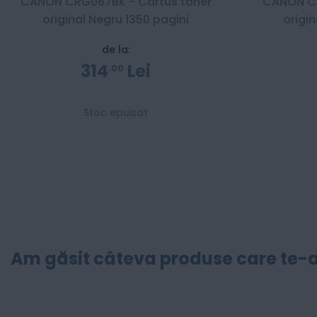
CANON CRG067BK - Cartus toner
CANON C
original Negru 1350 pagini
origi
de la:
314
Lei
00
Stoc epuizat
Am găsit câteva produse care te-a