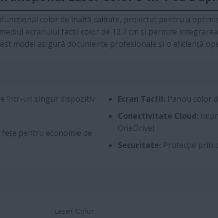
ncțional color de înaltă calitate, proiectat pentru a optimiz
rmediul ecranului tactil color de 12.7 cm și permite integrarea
cest model asigură documente profesionale și o eficiență ope
 într-un singur dispozitiv
Ecran Tactil:
Panou color de
Conectivitate Cloud:
Impri
OneDrive)
fețe pentru economie de
Securitate:
Protecție prin 
Laser Color