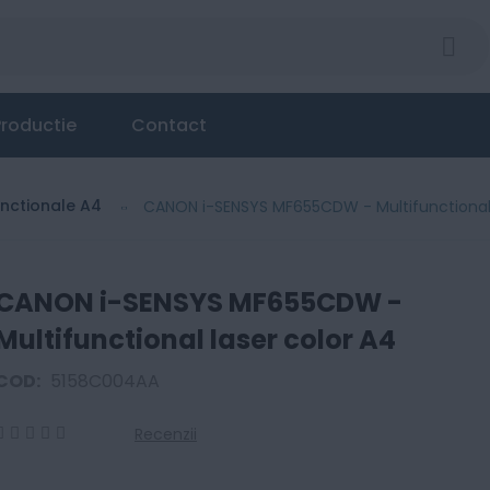
roductie
Contact
unctionale A4
CANON i-SENSYS MF655CDW - Multifunctional 
CANON i-SENSYS MF655CDW -
Multifunctional laser color A4
COD:
5158C004AA
Recenzii
0
100
% of