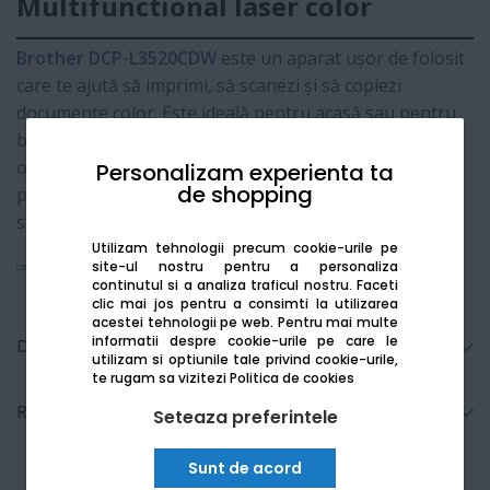
Multifunctional laser color
Brother DCP-L3520CDW
este un aparat ușor de folosit
care te ajută să imprimi, să scanezi și să copiezi
documente color. Este ideală pentru acasă sau pentru
birouri mici, deoarece lucrează foarte liniștit și nu
ocupă mult spațiu. Se conectează rapid prin Wi-Fi, deci
Personalizam experienta ta
de shopping
poți trimite documente la imprimat direct de pe telefon
sau tabletă, fără cabluri încurcate.
Utilizam tehnologii precum cookie-urile pe
Vezi mai mult
site-ul nostru pentru a personaliza
continutul si a analiza traficul nostru. Faceti
clic mai jos pentru a consimti la utilizarea
acestei tehnologii pe web.
Pentru mai multe
informatii despre cookie-urile pe care le
Detalii tehnice
utilizam si optiunile tale privind cookie-urile,
te rugam sa vizitezi
Politica de cookies
Recenzii
Seteaza preferintele
Sunt de acord