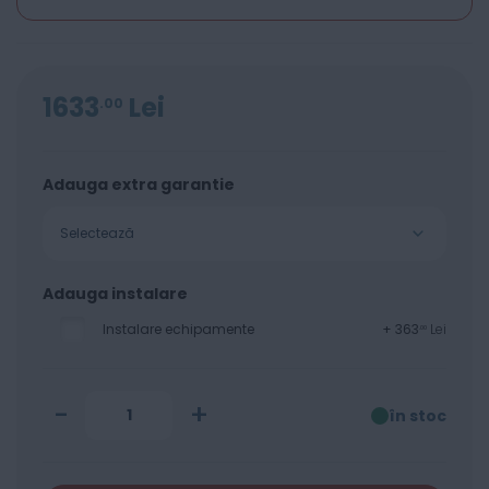
1633
Lei
00
Adauga extra garantie
Selectează
Adauga instalare
Instalare echipamente
+
363
Lei
00
-
+
în stoc