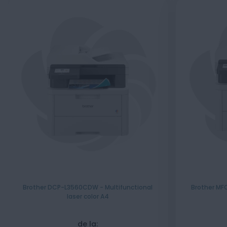
Brother DCP-L3560CDW - Multifunctional
Brother MF
laser color A4
de la: