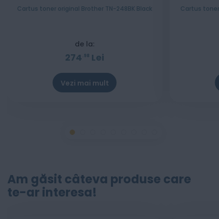
Cartus toner original Brother TN-248BK Black
Cartus toner
de la:
274
Lei
98
Vezi mai mult
Am găsit câteva produse care
te-ar interesa!