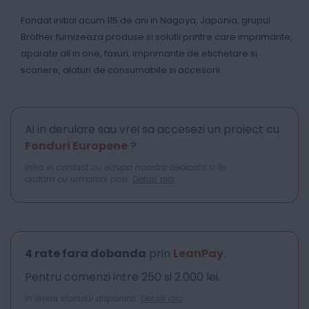
Fondat initial acum 115 de ani in Nagoya, Japonia, grupul
Brother furnizeaza produse si solutii printre care imprimante,
aparate all in one, faxuri, imprimante de etichetare si
scanere, alaturi de consumabile si accesorii.
Ai in derulare sau vrei sa accesezi un proiect cu
Fonduri Europene
?
Intra in contact cu echipa noastra dedicata si te
ajutam cu urmatorii pasi.
Detalii aici
4 rate fara dobanda
prin
LeanPay
.
Pentru comenzi intre 250 si 2.000 lei.
In limita stocului disponibil.
Detalii aici