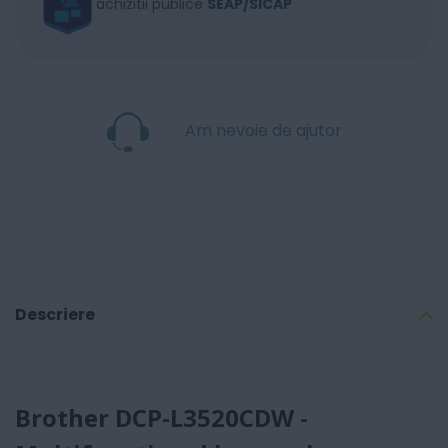
achizitii publice
SEAP/SICAP
Am nevoie de ajutor
Descriere
Brother DCP-L3520CDW -