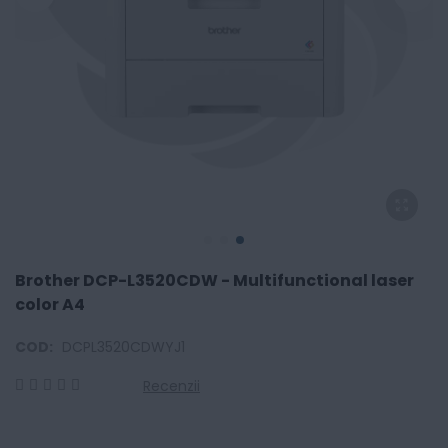
Brother DCP-L3520CDW - Multifunctional laser
color A4
COD:
DCPL3520CDWYJ1
Recenzii
0
100
% of