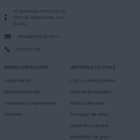
str. Alexandru Ioan Cuza, Nr.
237f, Loc. Letea Veche, Jud.
Bacau
office@printingmall.ro
0746.217.503
MENIU PRINCIPAL
INFORMATII UTILE
Imprimante
Cum comand online
Multifunctionale
Livrarea produselor
Inchiriere echipamente
Politica de retur
Plottere
Formular de retur
Garantii si service
Modalitati de plata