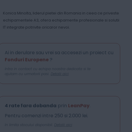
Konica Minolta, liderul pietei din Romania in ceea ce priveste
echipamentele A3, ofera echipamente profesionale si solutii
IT integrate potrivite oricaror nevoi.
Ai in derulare sau vrei sa accesezi un proiect cu
Fonduri Europene
?
Intra in contact cu echipa noastra dedicata si te
ajutam cu urmatorii pasi.
Detalii aici
4 rate fara dobanda
prin
LeanPay
.
Pentru comenzi intre 250 si 2.000 lei.
In limita stocului disponibil.
Detalii aici