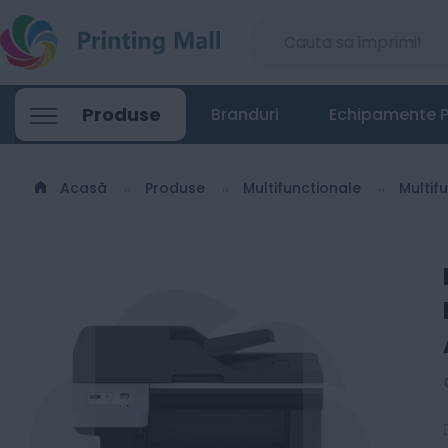
Konica Minolta Bizhub 4221i - Multifunc
Produse
Branduri
Echipamente P
3099
Lei
00
Acasă
Produse
Multifunctionale
Multif