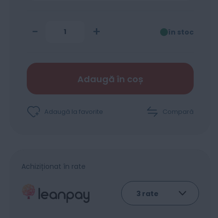
-
+
în stoc
Adaugă în coș
Adaugă la favorite
Compară
Achiziționat în rate