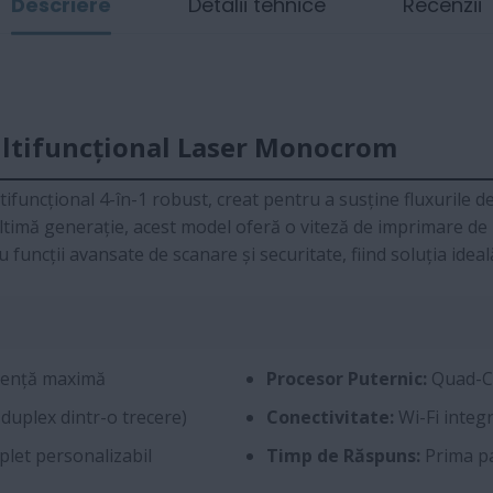
Descriere
Detalii tehnice
Recenzii
ultifuncțional Laser Monocrom
funcțional 4-în-1 robust, creat pentru a susține fluxurile d
 ultimă generație, acest model oferă o viteză de imprimare de
 funcții avansate de scanare și securitate, fiind soluția idea
iență maximă
Procesor Puternic:
Quad-Co
duplex dintr-o trecere)
Conectivitate:
Wi-Fi integr
plet personalizabil
Timp de Răspuns:
Prima pa