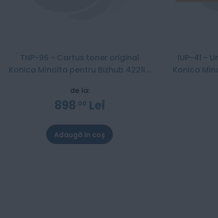
TNP-96 - Cartus toner original
IUP-41 - U
Konica Minolta pentru Bizhub 4221i /
Konica Mino
4001i / 5021i / 5001i
4001i /
de la:
898
Lei
00
Adaugă în coș