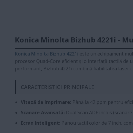
Konica Minolta Bizhub 4221i - M
Konica Minolta Bizhub 4221i
este un echipament multi
procesor Quad-Core eficient și o interfață tactilă de
performant, Bizhub 4221i combină fiabilitatea laser cu
CARACTERISTICI PRINCIPALE
Viteză de Imprimare:
Până la 42 ppm pentru efic
Scanare Avansată:
Dual Scan ADF inclus (scanare 
Ecran Inteligent:
Panou tactil color de 7 inch, com