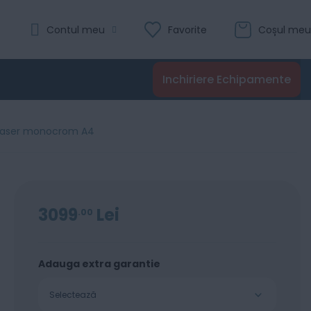
Evaluare:
Contul meu
Favorite
Coșul meu
0
100
% of
Recenzii
Inchiriere Echipamente
Adaugă în coș
l laser monocrom A4
3099
Lei
00
Adauga extra garantie
Selectează