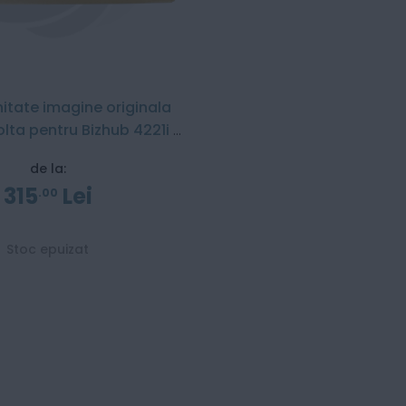
nitate imagine originala
lta pentru Bizhub 4221i /
 5021i / 5001i / 4201i
de la:
315
Lei
00
Stoc epuizat