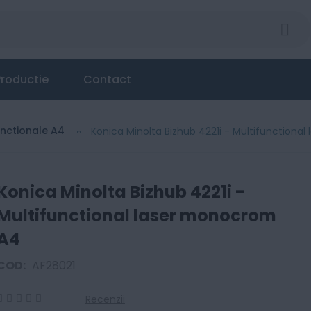
tional laser monocrom A4
roductie
Contact
unctionale A4
Konica Minolta Bizhub 4221i - Multifunctiona
Konica Minolta Bizhub 4221i -
Multifunctional laser monocrom
A4
COD:
AF28021
Recenzii
0
100
% of