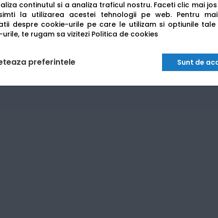
liza continutul si a analiza traficul nostru. Faceti clic mai jo
imti la utilizarea acestei tehnologii pe web.
Pentru mai
tii despre cookie-urile pe care le utilizam si optiunile tale
urile, te rugam sa vizitezi
Politica de cookies
nare ultra-rapidă de până la
100 ipm
, datorită alimentatoru
nd imprimare securizată și un ciclu de lucru fiabil pentru un
eteaza preferintele
Sunt de ac