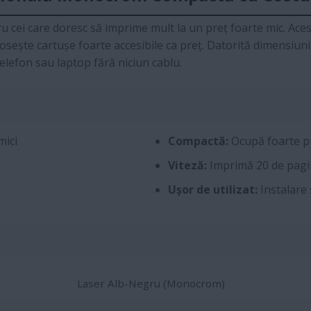
u cei care doresc să imprime mult la un preț foarte mic. Aces
sește cartușe foarte accesibile ca preț. Datorită dimensiunil
elefon sau laptop fără niciun cablu.
mici
Compactă:
Ocupă foarte pu
Viteză:
Imprimă 20 de pagi
Ușor de utilizat:
Instalare 
Laser Alb-Negru (Monocrom)