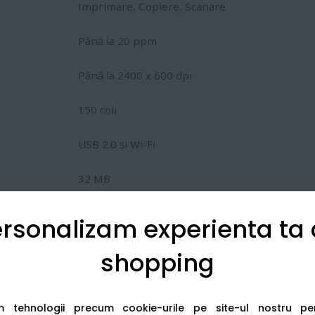
Imprimare, Copiere, Scanare
Până la 20 ppm
Până la 2400 x 600 dpi
150 coli
USB 2.0 și Wi-Fi
32 MB
LCD cu 2 linii
rsonalizam experienta ta
shopping
capacitate de 1.500 pagini), oferind unul dintre cele mai mic
am tehnologii precum cookie-urile pe site-ul nostru p