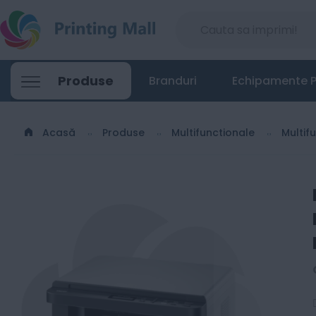
Produse
Branduri
Echipamente P
Acasă
Produse
Multifunctionale
Multif