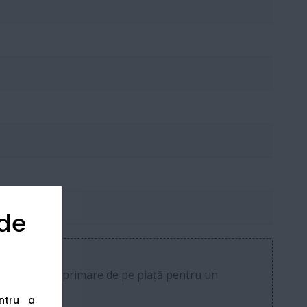
 de
i costuri de imprimare de pe piață pentru un
entru a