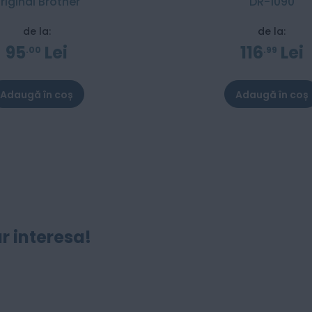
riginal Brother
DR-1090
de la:
de la:
95
Lei
116
Lei
00
99
Adaugă în coș
Adaugă în coș
r interesa!