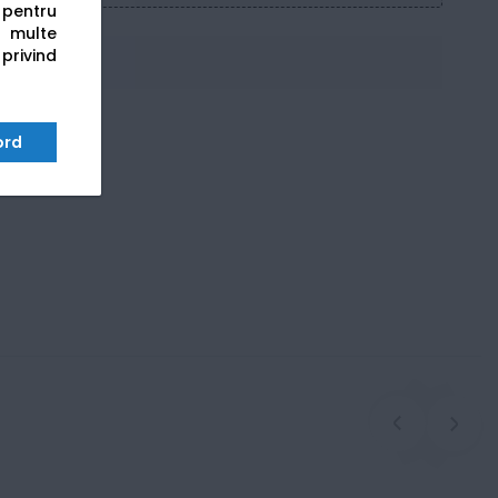
s pentru
 multe
 privind
ord