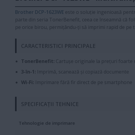
Brother DCP-1623WE
este o soluție ingenioasă pentr
parte din seria TonerBenefit, ceea ce înseamnă că folo
pe orice birou, permițându-ți să imprimi rapid de pe t
CARACTERISTICI PRINCIPALE
TonerBenefit:
Cartușe originale la prețuri foarte 
3-în-1:
Imprimă, scanează și copiază documente
Wi-Fi:
Imprimare fără fir direct de pe smartphone
SPECIFICAȚII TEHNICE
Tehnologie de imprimare