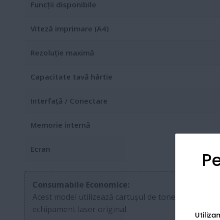
Funcții disponibile
Viteză imprimare (A4)
Rezoluție maximă
Capacitate tavă hârtie
Interfață / Conectare
Memorie internă
Ecran
Pe
Consumabile Economice:
Acest model utilizează cartușul de toner
TN-1090
(
echipament laser original.
Utiliz