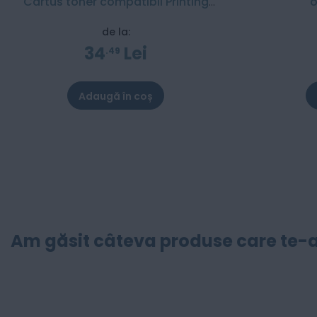
Cartus toner compatibil Printing
o
Mall – 1500 pagini
de la:
34
Lei
49
Adaugă în coș
Am găsit câteva produse care te-a