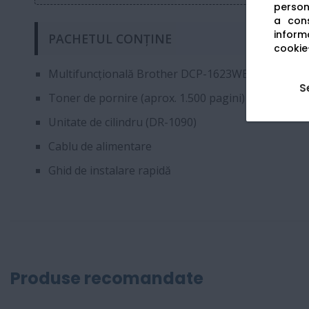
persona
a cons
informa
PACHETUL CONȚINE
cookie-
Multifuncțională Brother DCP-1623WE
S
Toner de pornire (aprox. 1.500 pagini)
Unitate de cilindru (DR-1090)
Cablu de alimentare
Ghid de instalare rapidă
Produse recomandate