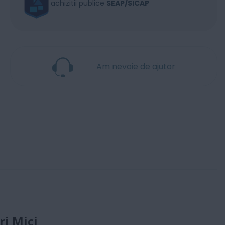
achizitii publice
SEAP/SICAP
Am nevoie de ajutor
i Mici