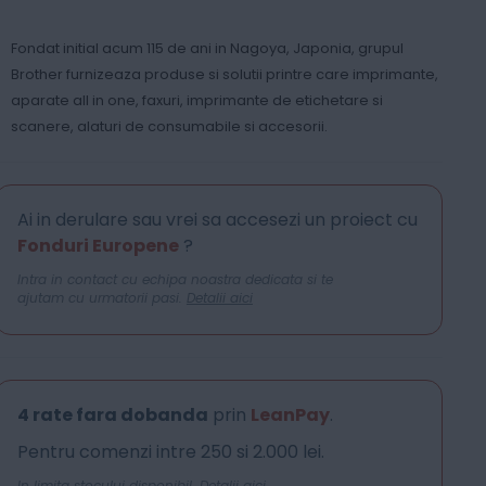
Fondat initial acum 115 de ani in Nagoya, Japonia, grupul
Brother furnizeaza produse si solutii printre care imprimante,
aparate all in one, faxuri, imprimante de etichetare si
scanere, alaturi de consumabile si accesorii.
Ai in derulare sau vrei sa accesezi un proiect cu
Fonduri Europene
?
Intra in contact cu echipa noastra dedicata si te
ajutam cu urmatorii pasi.
Detalii aici
4 rate fara dobanda
prin
LeanPay
.
Pentru comenzi intre 250 si 2.000 lei.
In limita stocului disponibil.
Detalii aici