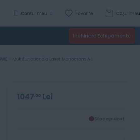
Contul meu
Favorite
Coșul meu
Inchiriere Echipamente
3WE - Multifunctionala Laser Monocrom A4
1047
Lei
00
Stoc epuizat