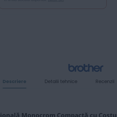
Descriere
Detalii tehnice
Recenzii
țională Monocrom Compactă cu Costur