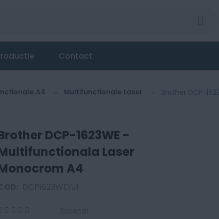
roductie
Contact
unctionale A4
Multifunctionale Laser
Brother DCP-162
Brother DCP-1623WE -
Multifunctionala Laser
Monocrom A4
COD:
DCP1623WEYJ1
Recenzii
0
100
% of