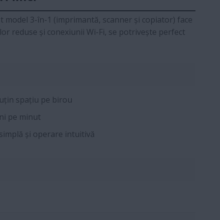
t model 3-în-1 (imprimantă, scanner și copiator) face
or reduse și conexiunii Wi-Fi, se potrivește perfect
țin spațiu pe birou
ni pe minut
simplă și operare intuitivă