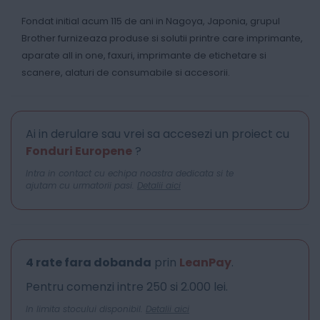
Fondat initial acum 115 de ani in Nagoya, Japonia, grupul
Brother furnizeaza produse si solutii printre care imprimante,
aparate all in one, faxuri, imprimante de etichetare si
scanere, alaturi de consumabile si accesorii.
Ai in derulare sau vrei sa accesezi un proiect cu
Fonduri Europene
?
Intra in contact cu echipa noastra dedicata si te
ajutam cu urmatorii pasi.
Detalii aici
4 rate fara dobanda
prin
LeanPay
.
Pentru comenzi intre 250 si 2.000 lei.
In limita stocului disponibil.
Detalii aici