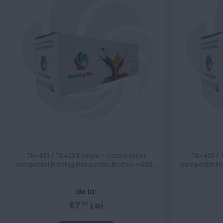
TN-423 / TN423 K negru - Cartus toner
TN-423 / 
compatibil Printing Mall pentru Brother - 6000
compatibil Pr
pagini
de la:
67
Lei
80