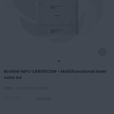
Brother MFC-L8900CDW - Multifunctional laser
color A4
COD:
MFCL8900CDWRE1
Recenzii
0
100
% of