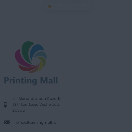
str. Alexandru Ioan Cuza, Nr.
237f, Loc. Letea Veche, Jud.
Bacau
office@printingmall.ro