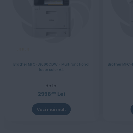
Evaluare:
100%
Brother MFC-L8690CDW - Multifunctional
Brother MFC-L
laser color A4
de la:
2998
Lei
00
Vezi mai mult
Stoc epuizat