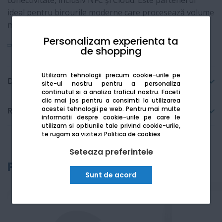
conectivitate, inclusiv NFC și Cloud. Este partenerul
ideal pentru birourile moderne care procesează volume
mari de documente.
Personalizam experienta ta
Vezi mai mult
de shopping
Utilizam tehnologii precum cookie-urile pe
Detalii tehnice
site-ul nostru pentru a personaliza
continutul si a analiza traficul nostru. Faceti
clic mai jos pentru a consimti la utilizarea
acestei tehnologii pe web.
Pentru mai multe
Recenzii
informatii despre cookie-urile pe care le
utilizam si optiunile tale privind cookie-urile,
te rugam sa vizitezi
Politica de cookies
Seteaza preferintele
Produse recomandate
Sunt de acord