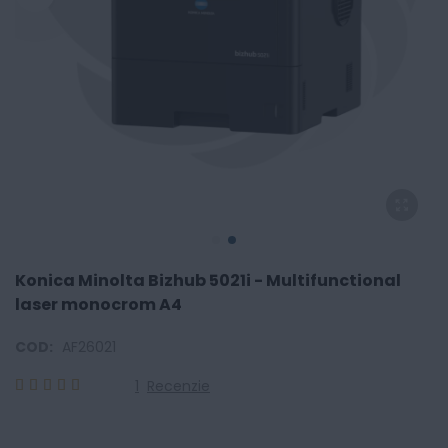
Konica Minolta Bizhub 5021i - Multifunctional
laser monocrom A4
COD:
AF26021
1
Recenzie
100
100
% of