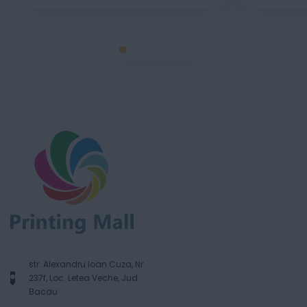
str. Alexandru Ioan Cuza, Nr.
237f, Loc. Letea Veche, Jud.
Bacau