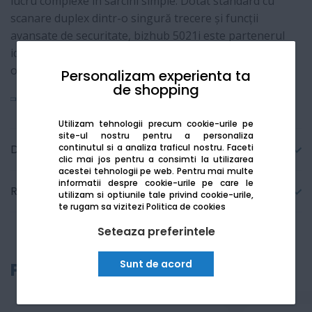
lucru complexe în sarcini simple. Dotat standard cu
scanare duplex dintr-o singură trecere și funcții
avansate de securitate, bizhub 5021i este partenerul
ideal pentru productivitate maximă și eficiență
operațională.
Personalizam experienta ta
de shopping
Vezi mai mult
Utilizam tehnologii precum cookie-urile pe
site-ul nostru pentru a personaliza
continutul si a analiza traficul nostru. Faceti
Detalii tehnice
clic mai jos pentru a consimti la utilizarea
acestei tehnologii pe web.
Pentru mai multe
informatii despre cookie-urile pe care le
Recenzii
utilizam si optiunile tale privind cookie-urile,
te rugam sa vizitezi
Politica de cookies
Seteaza preferintele
Sunt de acord
Produse recomandate