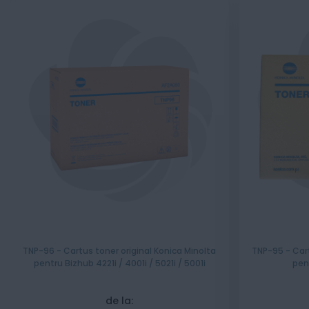
TNP-96 - Cartus toner original Konica Minolta
TNP-95 - Cart
pentru Bizhub 4221i / 4001i / 5021i / 5001i
pent
de la: