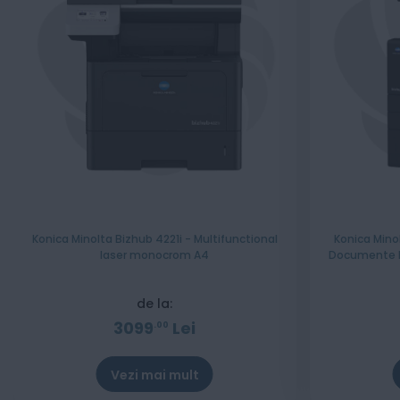
Konica Minolta Bizhub 4221i - Multifunctional
Konica Mino
laser monocrom A4
Documente R
CMY
de la:
3099
Lei
00
Vezi mai mult
Stoc epuizat