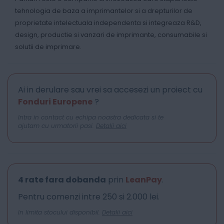
tehnologia de baza a imprimantelor si a drepturilor de
proprietate intelectuala independenta si integreaza R&D,
design, productie si vanzari de imprimante, consumabile si
solutii de imprimare.
Ai in derulare sau vrei sa accesezi un proiect cu
Fonduri Europene
?
Intra in contact cu echipa noastra dedicata si te
ajutam cu urmatorii pasi.
Detalii aici
4 rate fara dobanda
prin
LeanPay
.
Pentru comenzi intre 250 si 2.000 lei.
In limita stocului disponibil.
Detalii aici