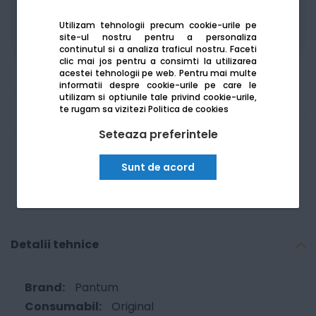
Produsele sunt disponibile pe platforma de
achizitii publice
SEAP/SICAP
Utilizam tehnologii precum cookie-urile pe
site-ul nostru pentru a personaliza
continutul si a analiza traficul nostru. Faceti
clic mai jos pentru a consimti la utilizarea
acestei tehnologii pe web.
Pentru mai multe
informatii despre cookie-urile pe care le
utilizam si optiunile tale privind cookie-urile,
te rugam sa vizitezi
Politica de cookies
Am nevoie de ajutor
Seteaza preferintele
Sunt de acord
Detalii tehnice
Pantum
Original