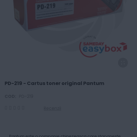
PD-219 - Cartus toner original Pantum
COD:
PD-219
Recenzii
0
100
% of
Pantum este o companie chinezeasca care stapaneste