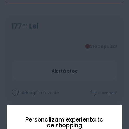
177
Lei
93
Stoc epuizat
Alertă stoc
Adaugă la favorite
Compară
Personalizam experienta ta
de shopping