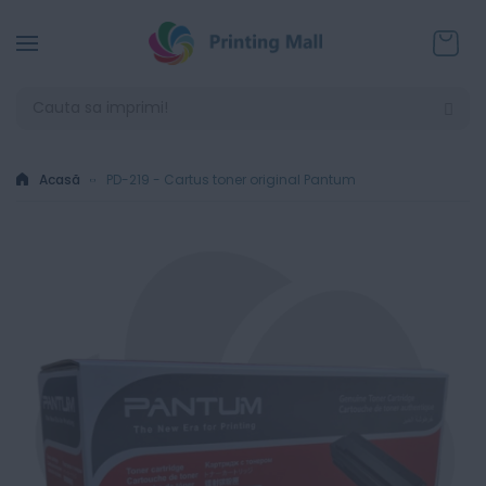
Coșul
Acasă
PD-219 - Cartus toner original Pantum