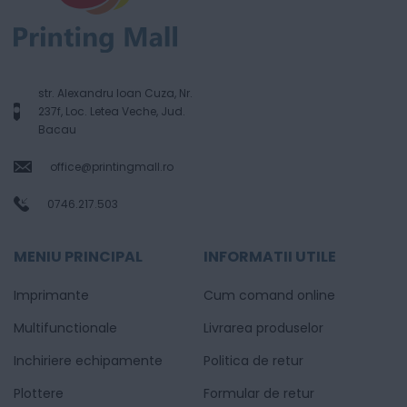
str. Alexandru Ioan Cuza, Nr.
237f, Loc. Letea Veche, Jud.
Bacau
office@printingmall.ro
0746.217.503
MENIU PRINCIPAL
INFORMATII UTILE
Imprimante
Cum comand online
Multifunctionale
Livrarea produselor
Inchiriere echipamente
Politica de retur
Plottere
Formular de retur