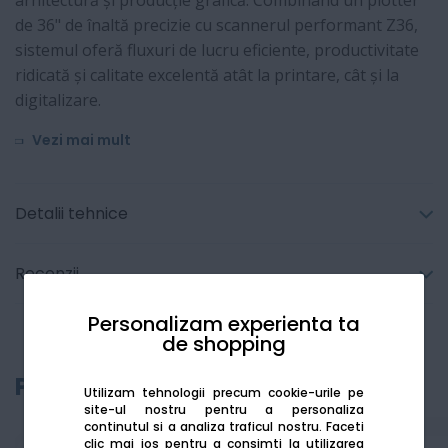
arhitectură și producție grafică. Combinând un plotter
de 36" de înaltă precizie cu scannerul performant Z36,
sistemul oferă fluxuri de lucru eficiente, productivitate
ridicată și calitate excelentă atât la printare, cât și la
digitalizare.
Vezi mai mult
Detalii tehnice
Recenzii
Personalizam experienta ta
de shopping
Produse recomandate
Utilizam tehnologii precum cookie-urile pe
site-ul nostru pentru a personaliza
continutul si a analiza traficul nostru. Faceti
clic mai jos pentru a consimti la utilizarea