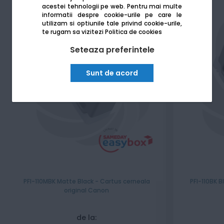
acestei tehnologii pe web.
Pentru mai multe
informatii despre cookie-urile pe care le
utilizam si optiunile tale privind cookie-urile,
te rugam sa vizitezi
Politica de cookies
Seteaza preferintele
Sunt de acord
PFI-110MBK Matte Black - Cartus cerneala
PFI-110BK B
original Canon
de la: