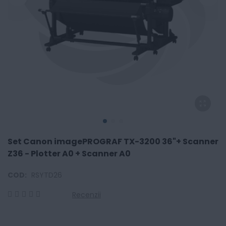
Set Canon imagePROGRAF TX-3200 36"+ Scanner
Z36 - Plotter A0 + Scanner A0
COD:
RSYTD26
Recenzii
0
100
% of