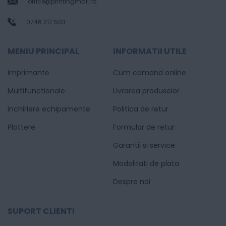
office@printingmall.ro
0746.217.503
MENIU PRINCIPAL
INFORMATII UTILE
Imprimante
Cum comand online
Multifunctionale
Livrarea produselor
Inchiriere echipamente
Politica de retur
Plottere
Formular de retur
Garantii si service
Modalitati de plata
Despre noi
SUPORT CLIENTI