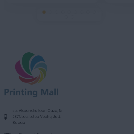
str. Alexandru Ioan Cuza, Nr.
237f, Loc. Letea Veche, Jud.
Bacau