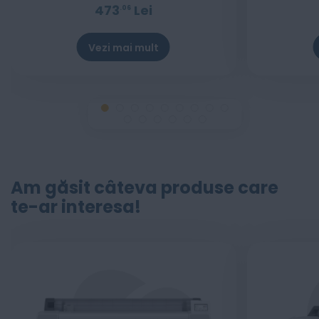
473
Lei
06
Vezi mai mult
Stoc epuizat
Am găsit câteva produse care
te-ar interesa!