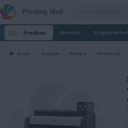
Produse
Branduri
Echipamente P
Acasă
Produse
Plottere
Plottere A0