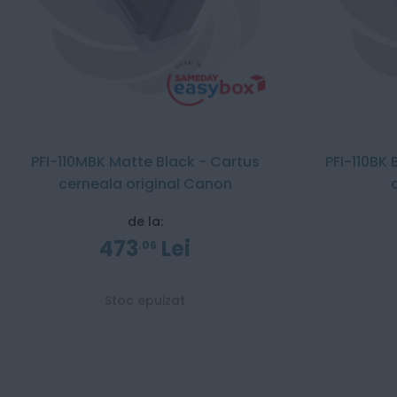
PFI-110MBK Matte Black - Cartus
PFI-110BK
cerneala original Canon
de la:
473
Lei
06
Stoc epuizat