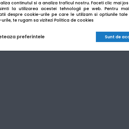
liza continutul si a analiza traficul nostru. Faceti clic mai jo
imti la utilizarea acestei tehnologii pe web.
Pentru mai
tii despre cookie-urile pe care le utilizam si optiunile tale
, 330 ml sau 700 ml) cu cerneală pigmentată LUCIA TD, pentru 
urile, te rugam sa vizitezi
Politica de cookies
ink permite înlocuirea fără întreruperea lucrului.
eteaza preferintele
Sunt de ac