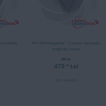
 cerneala
PFI-111M Magenta - Cartus cerneala
n
original Canon
de la:
473
Lei
06
Stoc epuizat