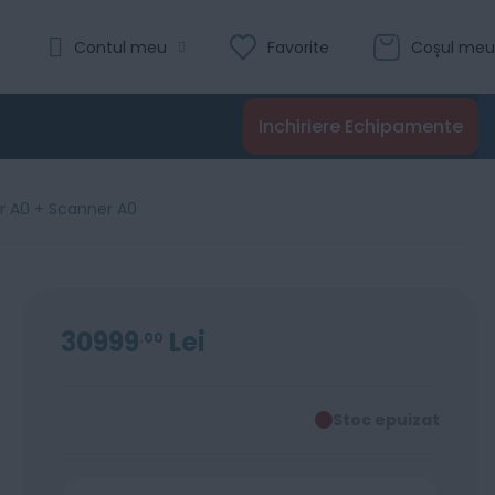
Contul meu
Favorite
Coșul meu
Inchiriere Echipamente
r A0 + Scanner A0
30999
Lei
00
Stoc epuizat