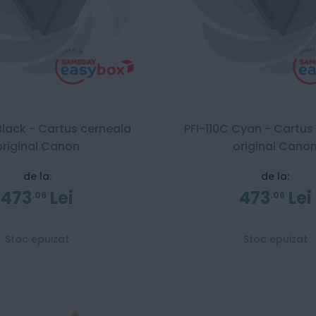
 Black - Cartus cerneala
PFI-110C Cyan - Cartus
original Canon
original Cano
de la:
de la:
473
Lei
473
Lei
06
06
Stoc epuizat
Stoc epuizat