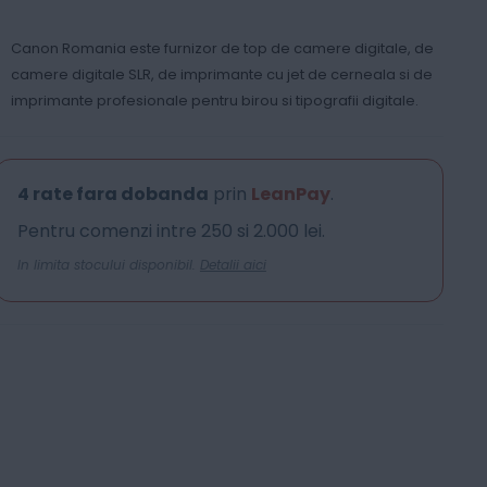
Canon Romania este furnizor de top de camere digitale, de
camere digitale SLR, de imprimante cu jet de cerneala si de
imprimante profesionale pentru birou si tipografii digitale.
4 rate fara dobanda
prin
LeanPay
.
Pentru comenzi intre 250 si 2.000 lei.
In limita stocului disponibil.
Detalii aici