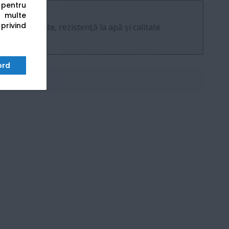
s pentru
 multe
 privind
durabilitate, rezistență la apă și calitate
ord