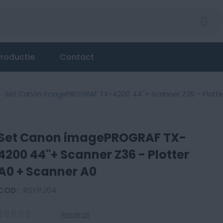
roductie
Contact
Set Canon imagePROGRAF TX-4200 44"+ Scanner Z36 - Plotte
Set Canon imagePROGRAF TX-
4200 44"+ Scanner Z36 - Plotter
A0 + Scanner A0
COD:
RSYPJ64
Recenzii
0
100
% of