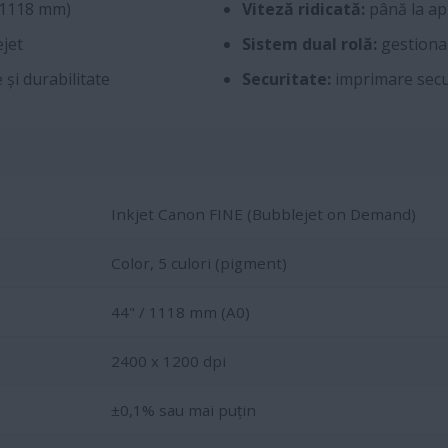
(1118 mm)
Viteză ridicată:
până la ap
jet
Sistem dual rolă:
gestionar
și durabilitate
Securitate:
imprimare secur
Inkjet Canon FINE (Bubblejet on Demand)
Color, 5 culori (pigment)
44" / 1118 mm (A0)
2400 x 1200 dpi
±0,1% sau mai puțin