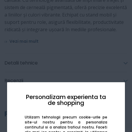
calitate. Cu tehnologie avansată de imprimare inkjet și
sistem de cerneală pigmentată, oferă precizie excelentă
a liniilor și culori vibrante. Echipat cu stand mobil și
suport pentru role, asigură flexibilitate, productivitate
ridicată și integrare ușoară în mediile profesionale.
Vezi mai mult
Detalii tehnice
Recenzii
Personalizam experienta ta
de shopping
Produse recomandate
Utilizam tehnologii precum cookie-urile pe
site-ul nostru pentru a personaliza
continutul si a analiza traficul nostru. Faceti