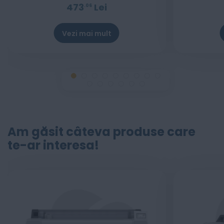
473
Lei
06
Vezi mai mult
Stoc epuizat
Am găsit câteva produse care
te-ar interesa!