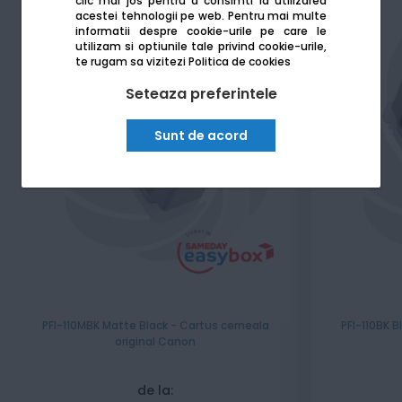
clic mai jos pentru a consimti la utilizarea
acestei tehnologii pe web.
Pentru mai multe
informatii despre cookie-urile pe care le
utilizam si optiunile tale privind cookie-urile,
te rugam sa vizitezi
Politica de cookies
Seteaza preferintele
Sunt de acord
PFI-110MBK Matte Black - Cartus cerneala
PFI-110BK B
original Canon
de la: