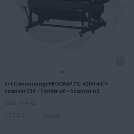
Set Canon imagePROGRAF TX-4200 44"+
Scanner Z36 - Plotter A0 + Scanner A0
COD:
RSYPJ64
Recenzii
0
100
% of