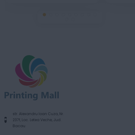
str. Alexandru Ioan Cuza, Nr.
237f, Loc. Letea Veche, Jud.
Bacau