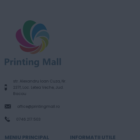
str. Alexandru Ioan Cuza, Nr.
237f, Loc. Letea Veche, Jud.
Bacau
office@printingmall.ro
0746.217.503
MENIU PRINCIPAL
INFORMATII UTILE