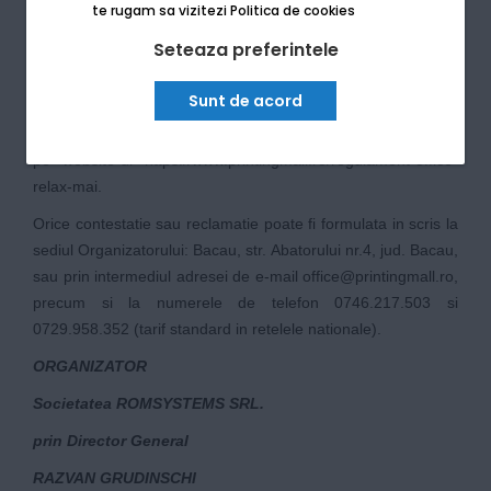
de retur, conditiile de acceptare si documentele necesare
te rugam sa vizitezi
Politica de cookies
sunt reglementate de Regulamentul General al Promotiilor
Seteaza preferintele
Printing Mall.
6. DISPOZITII FINALE
Sunt de acord
Regulamentul acestei Campanii va fi disponibil in mod gratuit
pe website-ul
https://www.printingmall.ro/regulament-office-
relax-mai
.
Orice contestatie sau reclamatie poate fi formulata in scris la
sediul Organizatorului: Bacau, str. Abatorului nr.4, jud. Bacau,
sau prin intermediul adresei de e-mail
office@printingmall.ro
,
precum si la numerele de telefon 0746.217.503 si
0729.958.352 (tarif standard in retelele nationale).
ORGANIZATOR
Societatea ROMSYSTEMS SRL.
prin Director General
RAZVAN GRUDINSCHI