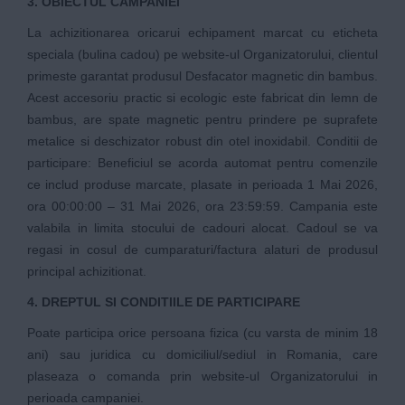
3. OBIECTUL CAMPANIEI
La achizitionarea oricarui echipament marcat cu eticheta
speciala (bulina cadou) pe website-ul Organizatorului, clientul
primeste garantat produsul Desfacator magnetic din bambus.
Acest accesoriu practic si ecologic este fabricat din lemn de
bambus, are spate magnetic pentru prindere pe suprafete
metalice si deschizator robust din otel inoxidabil. Conditii de
participare: Beneficiul se acorda automat pentru comenzile
ce includ produse marcate, plasate in perioada 1 Mai 2026,
ora 00:00:00 – 31 Mai 2026, ora 23:59:59. Campania este
valabila in limita stocului de cadouri alocat. Cadoul se va
regasi in cosul de cumparaturi/factura alaturi de produsul
principal achizitionat.
4. DREPTUL SI CONDITIILE DE PARTICIPARE
Poate participa orice persoana fizica (cu varsta de minim 18
ani) sau juridica cu domiciliul/sediul in Romania, care
plaseaza o comanda prin website-ul Organizatorului in
perioada campaniei.