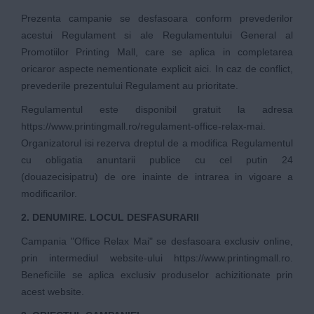
Prezenta campanie se desfasoara conform prevederilor
acestui Regulament si ale
Regulamentului General al
Promotiilor Printing Mall
, care se aplica in completarea
oricaror aspecte nementionate explicit aici. In caz de conflict,
prevederile prezentului Regulament au prioritate.
Regulamentul este disponibil gratuit la adresa
https://www.printingmall.ro/regulament-office-relax-mai
.
Organizatorul isi rezerva dreptul de a modifica Regulamentul
cu obligatia anuntarii publice cu cel putin 24
(douazecisipatru) de ore inainte de intrarea in vigoare a
modificarilor.
2. DENUMIRE. LOCUL DESFASURARII
Campania "Office Relax Mai" se desfasoara exclusiv online,
prin intermediul website-ului
https://www.printingmall.ro
.
Beneficiile se aplica exclusiv produselor achizitionate prin
acest website.