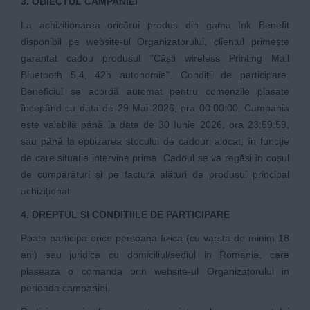
3. OBIECTUL CAMPANIEI
La achiziționarea oricărui produs din gama Ink Benefit
disponibil pe website-ul Organizatorului, clientul primește
garantat cadou produsul "Căști wireless Printing Mall
Bluetooth 5.4, 42h autonomie". Condiții de participare:
Beneficiul se acordă automat pentru comenzile plasate
începând cu data de 29 Mai 2026, ora 00:00:00. Campania
este valabilă până la data de 30 Iunie 2026, ora 23:59:59,
sau până la epuizarea stocului de cadouri alocat, în funcție
de care situație intervine prima. Cadoul se va regăsi în coșul
de cumpărături și pe factură alături de produsul principal
achiziționat.
4. DREPTUL SI CONDITIILE DE PARTICIPARE
Poate participa orice persoana fizica (cu varsta de minim 18
ani) sau juridica cu domiciliul/sediul in Romania, care
plaseaza o comanda prin website-ul Organizatorului in
perioada campaniei.