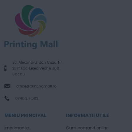
str. Alexandru Ioan Cuza, Nr.
237f, Loc. Letea Veche, Jud.
Bacau
office@printingmall.ro
0746.217.503
MENIU PRINCIPAL
INFORMATII UTILE
Imprimante
Cum comand online