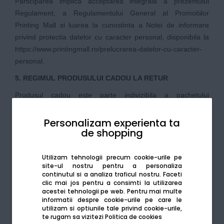
Participarea implica acceptarea integrala a prezentului
Regulament, a
Regulamentului General al Promotiilor
Printing Mall
si luarea la cunostinta a Notei de informare
privind protectia datelor cu caracter personal, disponibila la
https://www.printingmall.ro/prelucrarea-datelor-cu-caracter-
personal
.
5. REGIMUL PRODUSULUI CADOU LA RETUR
Produsul cadou este parte indivizibila a pachetului
promotional. In cazul returnarii produsului principal, castile
wireless trebuie returnate concomitent, neutilizate si in
Personalizam experienta ta
de shopping
ambalajul original intact. Returul produsului principal nu va fi
acceptat fara returnarea concomitenta a cadoului. In cazul
unui retur aprobat, se restituie exclusiv contravaloarea
Utilizam tehnologii precum cookie-urile pe
site-ul nostru pentru a personaliza
produsului principal achitat conform documentului fiscal.
continutul si a analiza traficul nostru. Faceti
Produsul cadou nu are valoare de rambursare separata in
clic mai jos pentru a consimti la utilizarea
acestei tehnologii pe web.
Pentru mai multe
cadrul acestei campanii. Procedura completa de retur,
informatii despre cookie-urile pe care le
conditiile de acceptare si documentele necesare sunt
utilizam si optiunile tale privind cookie-urile,
reglementate de Regulamentul General al Promotiilor
te rugam sa vizitezi
Politica de cookies