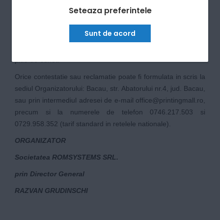
Printing Mall.
Seteaza preferintele
6. DISPOZITII FINALE
Sunt de acord
Regulamentul acestei Campanii va fi disponibil in mod gratuit
pe website-ul
https://www.printingmall.ro/regulament-start-cu-
plus-de-sunet
.
Orice contestatie sau reclamatie poate fi formulata in scris la
sediul Organizatorului: Bacau, str. Abatorului nr.4, jud. Bacau,
sau prin intermediul adresei de e-mail
office@printingmall.ro
,
precum si la numerele de telefon 0746.217.503 si
0729.958.352 (tarif standard in retelele nationale).
ORGANIZATOR
Societatea ROMSYSTEMS SRL.
prin Director General
RAZVAN GRUDINSCHI