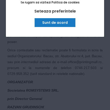
de retur, conditiile de acceptare si documentele necesare
te rugam sa vizitezi
Politica de cookies
sunt reglementate de Regulamentul General al Promotiilor
Seteaza preferintele
Printing Mall.
6. DISPOZITII FINALE
Sunt de acord
Regulamentul acestei Campanii va fi disponibil in mod gratuit
pe website-ul
https://www.printingmall.ro/regulament-xerox-
power
.
Orice contestatie sau reclamatie poate fi formulata in scris la
sediul Organizatorului: Bacau, str. Abatorului nr.4, jud. Bacau,
sau prin intermediul adresei de e-mail
office@printingmall.ro
,
precum si la numerele de telefon 0746.217.503 si
0729.958.352 (tarif standard in retelele nationale).
ORGANIZATOR
Societatea ROMSYSTEMS SRL.
prin Director General
RAZVAN GRUDINSCHI