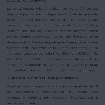
3. OBIECTUL CAMPANIEI
La achizitionarea oricarui echipament Xerox A3 selectat
disponibil pe website-ul Organizatorului, clientul primeste
garantat produsul Boxa Wireless Smart 2-in-1. Acest gadget
premium imbina sunetul de inalta calitate (putere 10W) cu
utilitatea unei statii de incarcare wireless integrate pentru
telefon, oferind conectivitate rapida prin Bluetooth si un
design modern. Conditii de participare: Beneficiul se acorda
automat pentru comenzile ce includ produsele Xerox A3 din
campanie, plasate in perioada 1 Mai 2026, ora 00:00:00 – 31
Mai 2026, ora 23:59:59. Campania este valabila in limita
stocului de cadouri alocat. Cadoul se va regasi in cosul de
cumparaturi/factura alaturi de produsul principal achizitionat.
4. DREPTUL SI CONDITIILE DE PARTICIPARE
Poate participa orice persoana fizica (cu varsta de minim 18
ani) sau juridica cu domiciliul/sediul in Romania, care
plaseaza o comanda prin website-ul Organizatorului in
perioada campaniei.