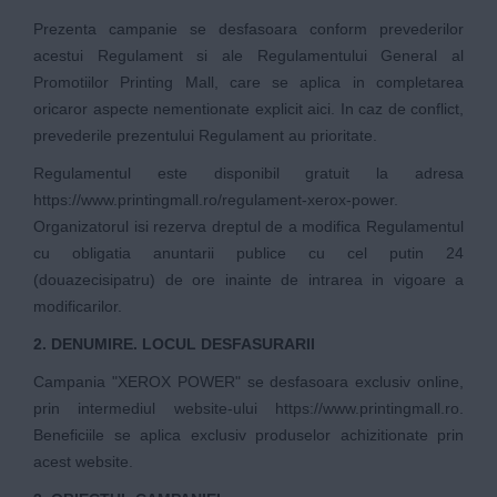
Prezenta campanie se desfasoara conform prevederilor
acestui Regulament si ale
Regulamentului General al
Promotiilor Printing Mall
, care se aplica in completarea
oricaror aspecte nementionate explicit aici. In caz de conflict,
prevederile prezentului Regulament au prioritate.
Regulamentul este disponibil gratuit la adresa
https://www.printingmall.ro/regulament-xerox-power
.
Organizatorul isi rezerva dreptul de a modifica Regulamentul
cu obligatia anuntarii publice cu cel putin 24
(douazecisipatru) de ore inainte de intrarea in vigoare a
modificarilor.
2. DENUMIRE. LOCUL DESFASURARII
Campania "XEROX POWER" se desfasoara exclusiv online,
prin intermediul website-ului
https://www.printingmall.ro
.
Beneficiile se aplica exclusiv produselor achizitionate prin
acest website.