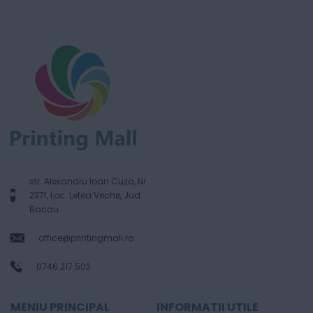
str. Alexandru Ioan Cuza, Nr.
237f, Loc. Letea Veche, Jud.
Bacau
office@printingmall.ro
0746.217.503
MENIU PRINCIPAL
INFORMATII UTILE