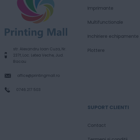
Imprimante
Multifunctionale
Inchiriere echipamente
str. Alexandru Ioan Cuza, Nr.
Plottere
237f, Loc. Letea Veche, Jud.
Bacau
office@printingmall.ro
0746.217.503
SUPORT CLIENTI
Contact
Termeni si conditii