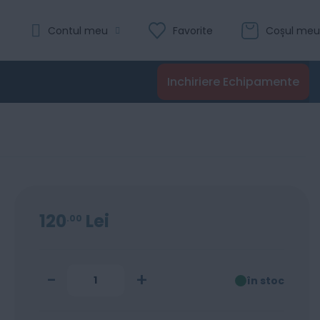
Evaluare:
Contul meu
Favorite
Coșul meu
0
100
% of
Recenzii
Inchiriere Echipamente
Adaugă în coș
120
Lei
00
-
+
în stoc