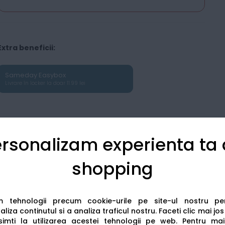
Extra beneficii:
Sameday Easybox
Livrare în locker la doar 11.99 lei
rsonalizam experienta ta
shopping
Detalii tehnice
Recenzii
am tehnologii precum cookie-urile pe site-ul nostru p
liza continutul si a analiza traficul nostru. Faceti clic mai jo
imti la utilizarea acestei tehnologii pe web.
Pentru mai