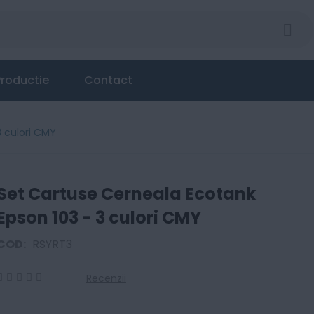
 3 culori CMY
roductie
Contact
3 culori CMY
Set Cartuse Cerneala Ecotank
Epson 103 - 3 culori CMY
COD:
RSYRT3
Recenzii
0
100
% of