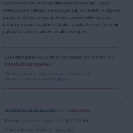
Atunci cand vine vorba de alegerea tehnologiei, Epson
intelege ca fiabilitatea si impactul asupra mediului sunt puse
pe primul loc de companii. Acest lucru ne determina sa
cream produse inovatoare fiabile, reciclabile si eficiente din
punctul de vedere al consumului energetic.
Ai in derulare sau vrei sa accesezi un proiect cu
Fonduri Europene
?
Intra in contact cu echipa noastra dedicata si te
ajutam cu urmatorii pasi.
Detalii aici
4 rate fara dobanda
prin
LeanPay
.
Pentru comenzi intre 250 si 2.000 lei.
In limita stocului disponibil.
Detalii aici