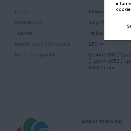
informa
cookie-
Brand
Epson
Consumabil
Original
S
Culoare
Yellow / Cyan / M
Durata viata / Cantitate
260 ml
Model Compatibil
Epson L1230 / Epso
/ Epson L1250 / E
L5590 / Eps
MENIU PRINCIPAL