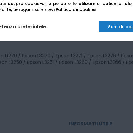
tii despre cookie-urile pe care le utilizam si optiunile tale
urile, te rugam sa vizitezi
Politica de cookies
eteaza preferintele
Sunt de ac
agenta
n L1270 / Epson L3270 / Epson L3271 / Epson L3276 / Epso
pson L3250 / Epson L3251 / Epson L3260 / Epson L3266 / E
INFORMATII UTILE