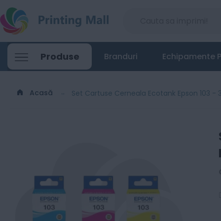
Set Cartuse Cerneala Ecotank Epson 103 -
Produse
Branduri
Echipamente P
120
Lei
00
Acasă
Set Cartuse Cerneala Ecotank Epson 103 - 