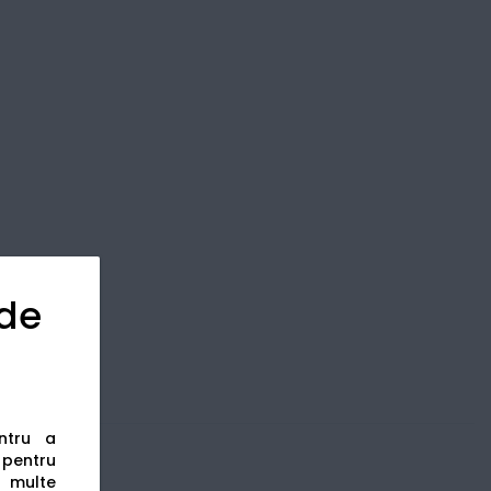
 de
entru a
s pentru
 multe