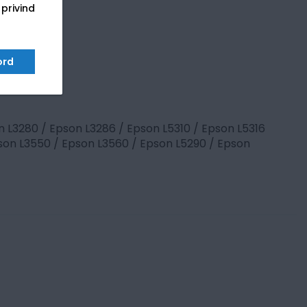
 privind
ord
n L3280 / Epson L3286 / Epson L5310 / Epson L5316
pson L3550 / Epson L3560 / Epson L5290 / Epson