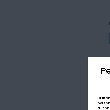
Pe
Utiliz
persona
a cons