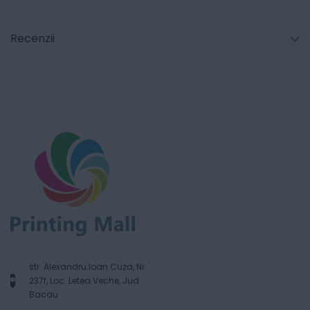
Recenzii
str. Alexandru Ioan Cuza, Nr.
237f, Loc. Letea Veche, Jud.
Bacau