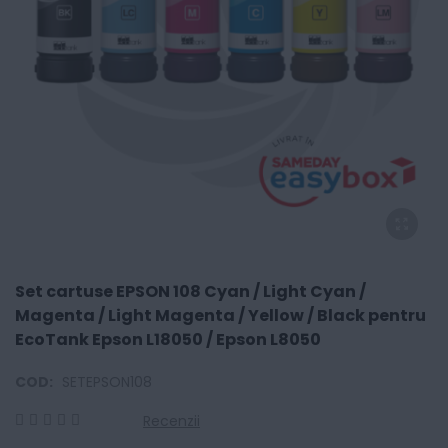
Set cartuse EPSON 108 Cyan / Light Cyan /
Magenta / Light Magenta / Yellow / Black pentru
EcoTank Epson L18050 / Epson L8050
COD:
SETEPSON108
Recenzii
0
100
% of