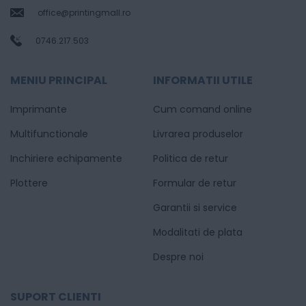
office@printingmall.ro
0746.217.503
MENIU PRINCIPAL
INFORMATII UTILE
Imprimante
Cum comand online
Multifunctionale
Livrarea produselor
Inchiriere echipamente
Politica de retur
Plottere
Formular de retur
Garantii si service
Modalitati de plata
Despre noi
SUPORT CLIENTI