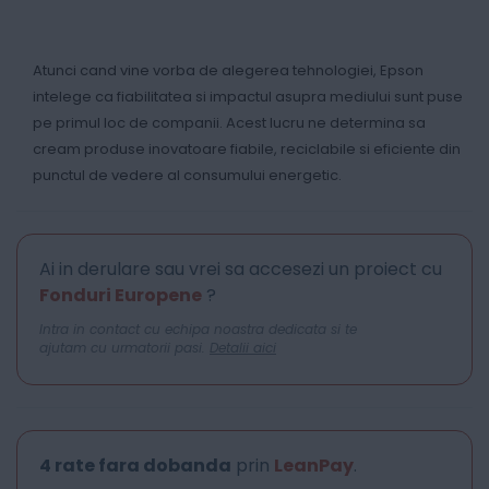
Atunci cand vine vorba de alegerea tehnologiei, Epson
intelege ca fiabilitatea si impactul asupra mediului sunt puse
pe primul loc de companii. Acest lucru ne determina sa
cream produse inovatoare fiabile, reciclabile si eficiente din
punctul de vedere al consumului energetic.
Ai in derulare sau vrei sa accesezi un proiect cu
Fonduri Europene
?
Intra in contact cu echipa noastra dedicata si te
ajutam cu urmatorii pasi.
Detalii aici
4 rate fara dobanda
prin
LeanPay
.