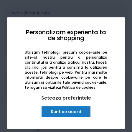
Achiziționat în rate
Personalizam experienta ta
de shopping
De la:
164.79
Lei / lună
Vezi detalii
Utilizam tehnologii precum cookie-urile pe
site-ul nostru pentru a personaliza
continutul si a analiza traficul nostru. Faceti
clic mai jos pentru a consimti la utilizarea
acestei tehnologii pe web.
Pentru mai multe
informatii despre cookie-urile pe care le
Produsele sunt disponibile pe platforma de
utilizam si optiunile tale privind cookie-urile,
achizitii publice
SEAP/SICAP
te rugam sa vizitezi
Politica de cookies
Seteaza preferintele
Sunt de acord
Am nevoie de ajutor