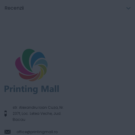
Recenzii
str. Alexandru Ioan Cuza, Nr.
237f, Loc. Letea Veche, Jud.
Bacau
office@printingmall.ro