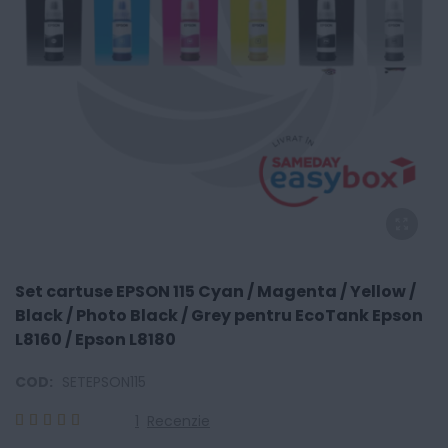
Set cartuse EPSON 115 Cyan / Magenta / Yellow /
Black / Photo Black / Grey pentru EcoTank Epson
L8160 / Epson L8180
COD:
SETEPSON115
1
Recenzie
100
100
% of