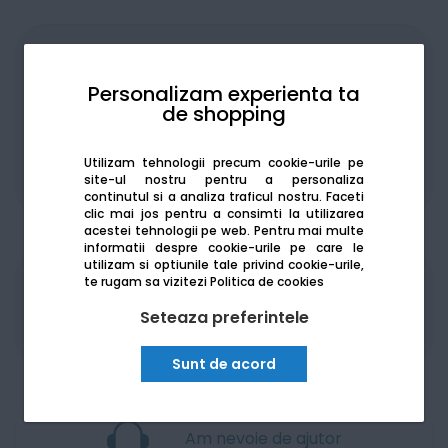
Achiziționat în rate
Personalizam experienta ta
de shopping
Utilizam tehnologii precum cookie-urile pe
De la:
218.04
Lei / lună
site-ul nostru pentru a personaliza
Vezi detalii
continutul si a analiza traficul nostru. Faceti
clic mai jos pentru a consimti la utilizarea
acestei tehnologii pe web.
Pentru mai multe
informatii despre cookie-urile pe care le
utilizam si optiunile tale privind cookie-urile,
te rugam sa vizitezi
Politica de cookies
Produsele sunt disponibile pe platforma de
achizitii publice
SEAP/SICAP
Seteaza preferintele
Sunt de acord
Am nevoie de ajutor