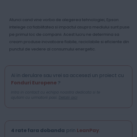
Atunci cand vine vorba de alegerea tehnologiei, Epson
intelege ca fiabilitatea si impactul asupra mediului sunt puse
pe primul loc de companii. Acest lucru ne determina sa
cream produse inovatoare fiabile, reciclabile si eficiente din
punctul de vedere al consumului energetic.
Ai in derulare sau vrei sa accesezi un proiect cu
Fonduri Europene
?
Intra in contact cu echipa noastra dedicata si te
ajutam cu urmatorii pasi.
Detalii aici
4 rate fara dobanda
prin
LeanPay
.