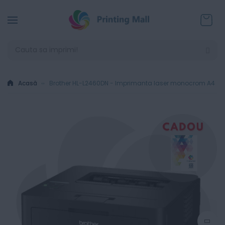
Coșul
Acasă
Brother HL-L2460DN - Imprimanta laser monocrom A4