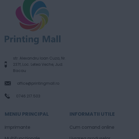
str. Alexandru Ioan Cuza, Nr.
237f, Loc. Letea Veche, Jud.
Bacau
office@printingmall.ro
0746.217.503
MENIU PRINCIPAL
INFORMATII UTILE
Imprimante
Cum comand online
Multifunctionale
Livrarea produselor