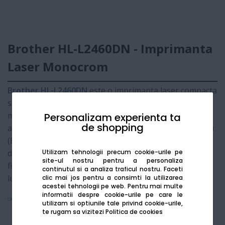
Brother HL-L2460DN - Imprimanta
Laser Monocrom
Brother HL-L2460DN
este o imprimanta laser compacta
si rapida, conceputa pentru a spori eficienta in birouri
mici sau acasa. Echipata cu functie de imprimare
Personalizam experienta ta
de shopping
automata fata-verso si conectivitate in retea prin cablu
(Ethernet), aceasta livreaza documente clare cu costuri
Utilizam tehnologii precum cookie-urile pe
de operare reduse. Designul sau robust asigura
site-ul nostru pentru a personaliza
fiabilitate pe termen lung pentru volume moderate de
continutul si a analiza traficul nostru. Faceti
lucru.
clic mai jos pentru a consimti la utilizarea
acestei tehnologii pe web.
Pentru mai multe
informatii despre cookie-urile pe care le
Vezi mai mult
utilizam si optiunile tale privind cookie-urile,
te rugam sa vizitezi
Politica de cookies