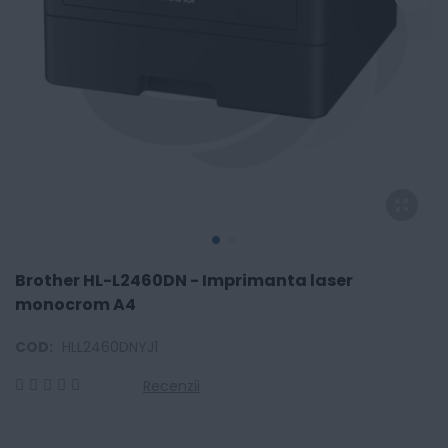
Brother HL-L2460DN - Imprimanta laser
monocrom A4
COD:
HLL2460DNYJ1
Recenzii
0
100
% of