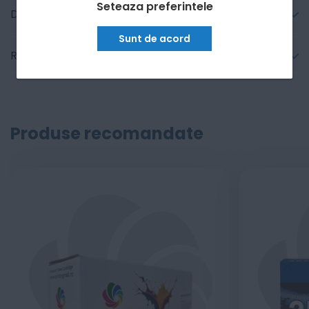
Seteaza preferintele
Detalii tehnice
Sunt de acord
Recenzii
Produse recomandate