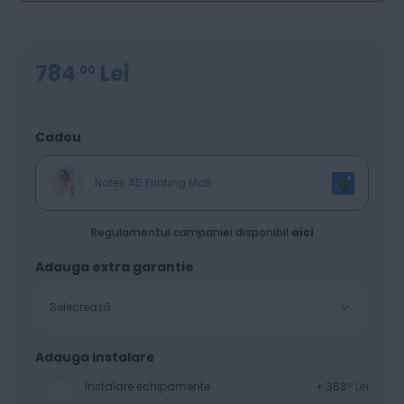
784
Lei
00
Cadou
Notes A5 Printing Mall
Regulamentul campaniei disponibil
aici
Adauga extra garantie
Selectează
Adauga instalare
Instalare echipamente
+
363
Lei
00