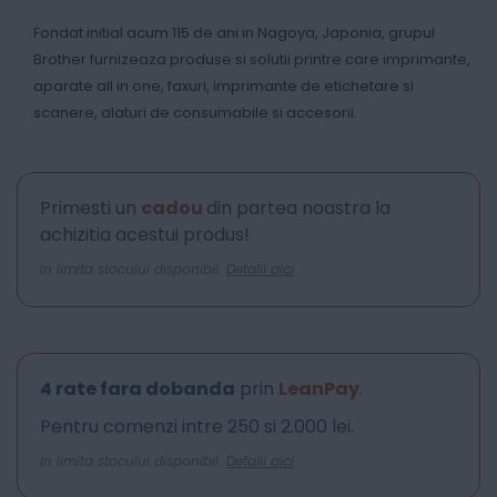
Fondat initial acum 115 de ani in Nagoya, Japonia, grupul
Brother furnizeaza produse si solutii printre care imprimante,
aparate all in one, faxuri, imprimante de etichetare si
scanere, alaturi de consumabile si accesorii.
Primesti un
cadou
din partea noastra la
achizitia acestui produs!
In limita stocului disponibil.
Detalii aici
4 rate fara dobanda
prin
LeanPay
.
Pentru comenzi intre 250 si 2.000 lei.
In limita stocului disponibil.
Detalii aici