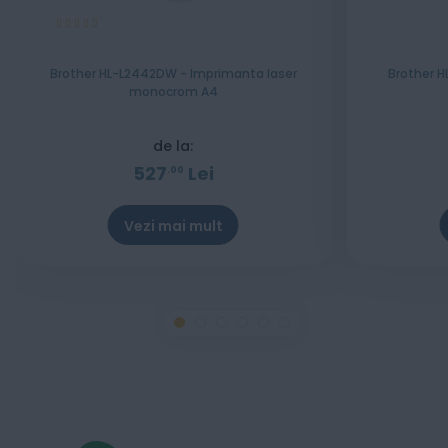
Evaluare:
100%
Brother HL-L2442DW - Imprimanta laser
Brother H
monocrom A4
de la:
527
Lei
00
Vezi mai mult
Stoc epuizat