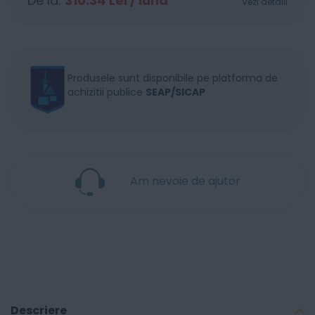
De la:
310.34
Lei / lună
Vezi detalii
Produsele sunt disponibile pe platforma de
achizitii publice
SEAP/SICAP
Am nevoie de ajutor
Descriere