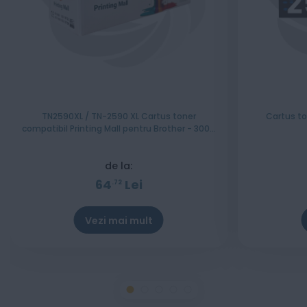
TN2590XL / TN-2590 XL Cartus toner
Cartus to
compatibil Printing Mall pentru Brother - 3000
pagini
de la:
64
Lei
72
Vezi mai mult