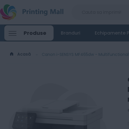
Canon i-SENSYS MF465dw - Multifunctio
Produse
Branduri
Echipamente P
2049
Lei
99
Acasă
Canon i-SENSYS MF465dw - Multifunctiona