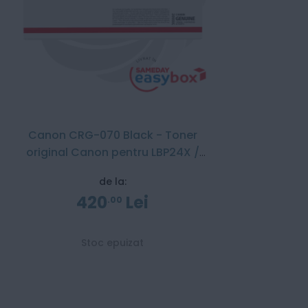
Canon CRG-070 Black - Toner
original Canon pentru LBP24X /
MF46X
de la:
420
Lei
00
Stoc epuizat