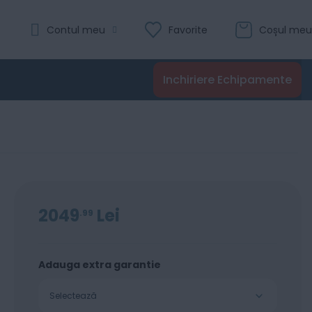
Evaluare:
Contul meu
Favorite
Coșul meu
0
100
% of
Recenzii
Inchiriere Echipamente
Adaugă în coș
2049
Lei
99
Adauga extra garantie
Selectează