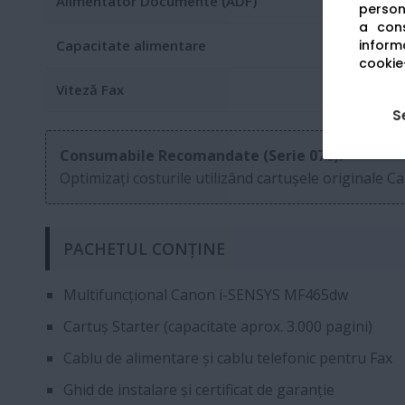
Alimentator Documente (ADF)
persona
a cons
informa
Capacitate alimentare
cookie-
Viteză Fax
S
Consumabile Recomandate (Serie 070):
Optimizați costurile utilizând cartușele originale C
PACHETUL CONȚINE
Multifuncțional Canon i-SENSYS MF465dw
Cartuș Starter (capacitate aprox. 3.000 pagini)
Cablu de alimentare și cablu telefonic pentru Fax
Ghid de instalare și certificat de garanție