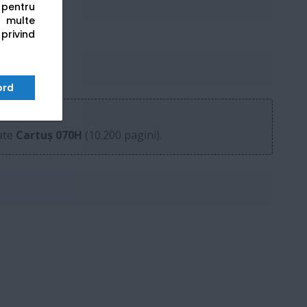
s pentru
 multe
 privind
i
ord
tate
Cartuș 070H
(10.200 pagini).