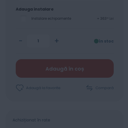
Adauga instalare
Instalare echipamente
+
363
Lei
00
-
+
în stoc
Adaugă în coș
Adaugă la favorite
Compară
Achiziționat în rate