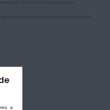
eneros de 12.7 cm (5 inch) cu pictograme
 verificare sistem la pornire și Secure Print cu PIN
 de
entru a