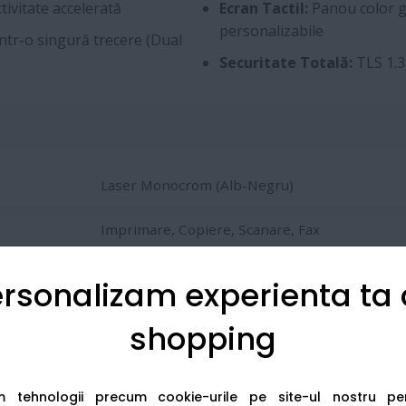
ivitate accelerată
Ecran Tactil:
Panou color g
personalizabile
tr-o singură trecere (Dual
Securitate Totală:
TLS 1.3,
Laser Monocrom (Alb-Negru)
Imprimare, Copiere, Scanare, Fax
Până la 40 ppm
rsonalizam experienta ta
Până la 1200 x 1200 dpi
shopping
Da (Automată)
am tehnologii precum cookie-urile pe site-ul nostru p