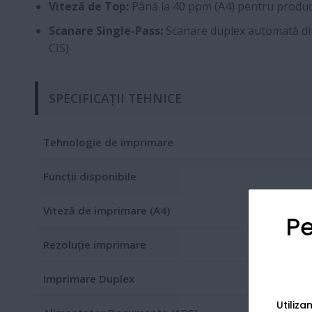
Viteză de Top:
Până la 40 ppm (A4) pentru product
Scanare Single-Pass:
Scanare duplex automată din
CIS)
SPECIFICAȚII TEHNICE
Tehnologie de imprimare
Funcții disponibile
Viteză de imprimare (A4)
Pe
Rezoluție imprimare
Imprimare Duplex
Utiliz