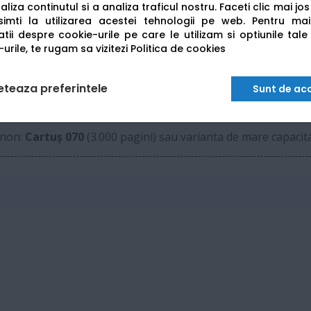
50 coli (Scanare Duplex Single-Pass)
liza continutul si a analiza traficul nostru. Faceti clic mai jo
imti la utilizarea acestei tehnologii pe web.
Pentru mai
tii despre cookie-urile pe care le utilizam si optiunile tale
Casetă 250 coli + Tavă multifuncțională 100 col
urile, te rugam sa vizitezi
Politica de cookies
33.6 Kbps (Până la 3 secunde/pagină)
eteaza preferintele
Sunt de ac
anon:
Cartuș 070
(3.000 pagini) sau varianta de mare capaci