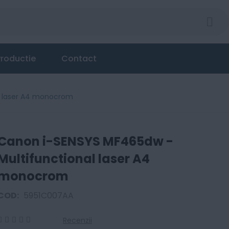
nal laser A4 monocrom
roductie
Contact
l laser A4 monocrom
Canon i-SENSYS MF465dw -
Multifunctional laser A4
monocrom
COD:
5951C007AA
Recenzii
0
100
% of