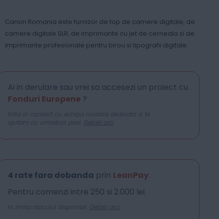
Canon Romania este furnizor de top de camere digitale, de
camere digitale SLR, de imprimante cu jet de cerneala si de
imprimante profesionale pentru birou si tipografii digitale.
Ai in derulare sau vrei sa accesezi un proiect cu
Fonduri Europene
?
Intra in contact cu echipa noastra dedicata si te
ajutam cu urmatorii pasi.
Detalii aici
4 rate fara dobanda
prin
LeanPay
.
Pentru comenzi intre 250 si 2.000 lei.
In limita stocului disponibil.
Detalii aici