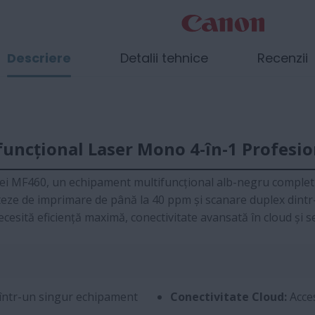
Descriere
Detalii tehnice
Recenzii
uncțional Laser Mono 4-în-1 Profesio
iei MF460, un echipament multifuncțional alb-negru complet 
eze de imprimare de până la 40 ppm și scanare duplex dintr-o
sită eficiență maximă, conectivitate avansată în cloud și se
 într-un singur echipament
Conectivitate Cloud:
Acces