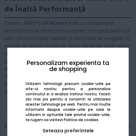
de Înaltă Performanță
Canon i-SENSYS MF465dw II
este un echipament
multifuncțional monocrom complet, conceput pentru a
oferi productivitate maximă și securitate de neegalat în
mediile de afaceri moderne. Acest model de generația a
II-a integrează funcțiile de imprimare, scanare, copiere
și fax, remarcându-se prin viteza excepțională de 40
Personalizam experienta ta
de shopping
ppm și scanarea duplex dintr-o singură trecere. Cu o
conectivitate cloud îmbunătățită și protocoale de
securitate actualizate, MF465dw II este soluția ideală
Utilizam tehnologii precum cookie-urile pe
site-ul nostru pentru a personaliza
pentru fluxuri de lucru complexe și sigure.
continutul si a analiza traficul nostru. Faceti
clic mai jos pentru a consimti la utilizarea
Vezi mai mult
acestei tehnologii pe web.
Pentru mai multe
informatii despre cookie-urile pe care le
utilizam si optiunile tale privind cookie-urile,
te rugam sa vizitezi
Politica de cookies
Detalii tehnice
Seteaza preferintele