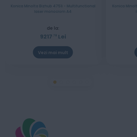
Konica Minolta Bizhub 4751i - Multifunctional
Konica Minolt
laser monocrom A4
de la:
9217
Lei
78
Vezi mai mult
Stoc epuizat