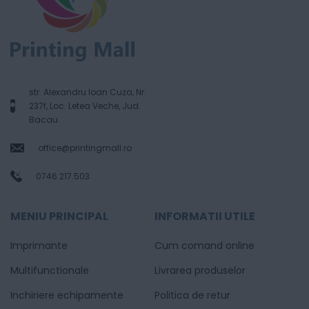
str. Alexandru Ioan Cuza, Nr.
237f, Loc. Letea Veche, Jud.
Bacau
office@printingmall.ro
0746.217.503
MENIU PRINCIPAL
INFORMATII UTILE
Imprimante
Cum comand online
Multifunctionale
Livrarea produselor
Inchiriere echipamente
Politica de retur