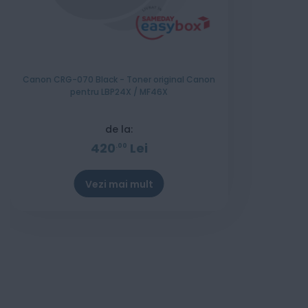
Canon CRG-070 Black - Toner original Canon
pentru LBP24X / MF46X
de la:
420
Lei
00
Vezi mai mult
Stoc epuizat