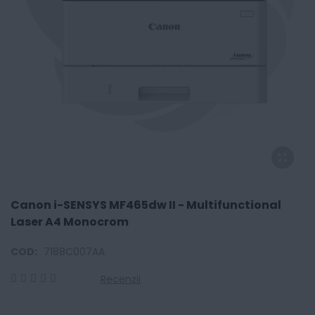
Canon i-SENSYS MF465dw II - Multifunctional
Laser A4 Monocrom
COD:
7188C007AA
Recenzii
0
100
% of