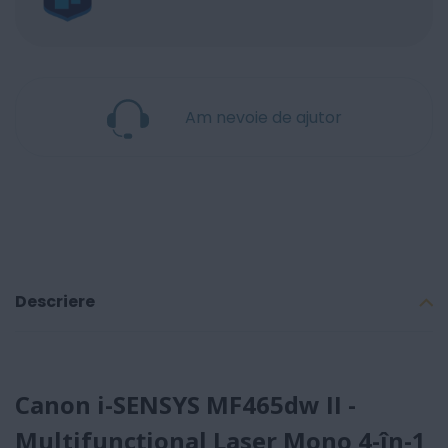
Am nevoie de ajutor
Descriere
Canon i-SENSYS MF465dw II -
Multifuncțional Laser Mono 4-în-1