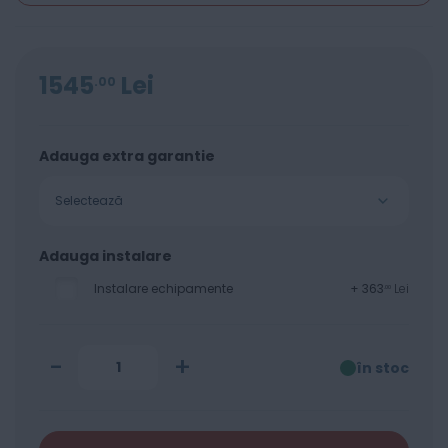
1545
Lei
00
Adauga extra garantie
Selectează
Adauga instalare
Instalare echipamente
+
363
Lei
00
-
+
în stoc