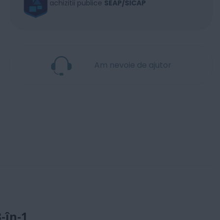
achizitii publice
SEAP/SICAP
Am nevoie de ajutor
-în-1