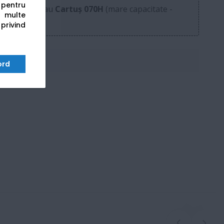
s pentru
000 pagini) sau
Cartuș 070H
(mare capacitate -
 multe
 privind
ord