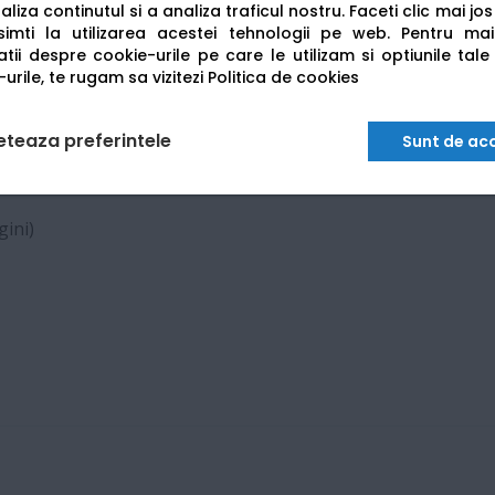
liza continutul si a analiza traficul nostru. Faceti clic mai jo
i cartușele originale Canon:
Cartuș 070
(standard - aprox. 3.
imti la utilizarea acestei tehnologii pe web.
Pentru mai
tii despre cookie-urile pe care le utilizam si optiunile tale
urile, te rugam sa vizitezi
Politica de cookies
eteaza preferintele
Sunt de ac
gini)