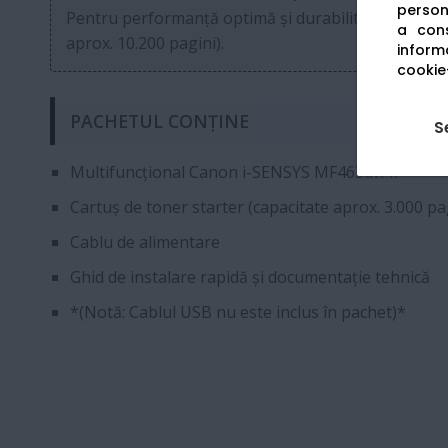
persona
Pentru performanță optimă și durabilitate, utilizaț
a cons
aprox. 10.200 pagini).
informa
cookie-
PACHETUL CONȚINE
S
Multifuncțional Canon i-SENSYS MF463dw II
Cartuș de toner starter (capacitate aprox. 3.000 pa
Cablu de alimentare
Ghid de instalare rapidă și documentație tehnică
*(Notă: Cablul USB nu este inclus în pachet)*