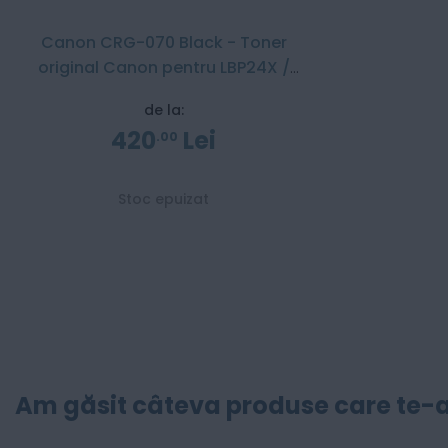
Canon CRG-070 Black - Toner
original Canon pentru LBP24X /
MF46X
de la:
420
Lei
00
Stoc epuizat
Am găsit câteva produse care te-a