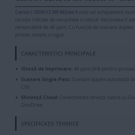
Canon i-SENSYS MF463dw II
este un echipament multi
cerințe ridicate de securitate și viteză. Versiunea II 
remarcabilă de 40 ppm. Cu funcția de scanare duplex din
proces simplu și sigur.
CARACTERISTICI PRINCIPALE
Viteză de Imprimare:
40 ppm (A4) pentru proces
Scanare Single-Pass:
Scanare duplex automată din
CIS)
Eficiență Cloud:
Conectivitate directă nativă cu G
OneDrive
SPECIFICAȚII TEHNICE