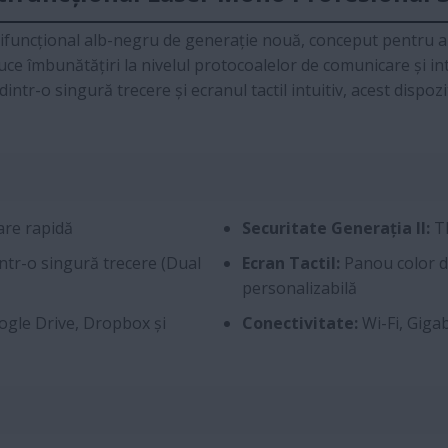
funcțional alb-negru de generație nouă, conceput pentru a o
aduce îmbunătățiri la nivelul protocoalelor de comunicare și in
tr-o singură trecere și ecranul tactil intuitiv, acest dispozi
are rapidă
Securitate Generația II:
TL
tr-o singură trecere (Dual
Ecran Tactil:
Panou color de
personalizabilă
oogle Drive, Dropbox și
Conectivitate:
Wi-Fi, Giga