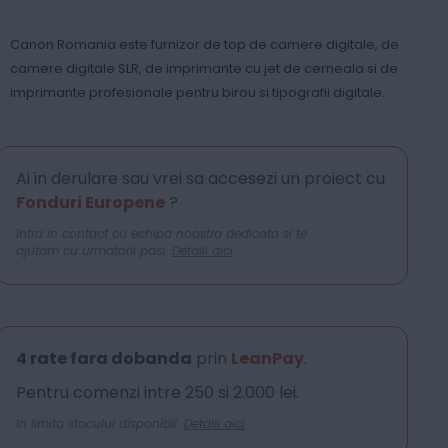
Canon Romania este furnizor de top de camere digitale, de
camere digitale SLR, de imprimante cu jet de cerneala si de
imprimante profesionale pentru birou si tipografii digitale.
Ai in derulare sau vrei sa accesezi un proiect cu
Fonduri Europene
?
Intra in contact cu echipa noastra dedicata si te
ajutam cu urmatorii pasi.
Detalii aici
4 rate fara dobanda
prin
LeanPay
.
Pentru comenzi intre 250 si 2.000 lei.
In limita stocului disponibil.
Detalii aici