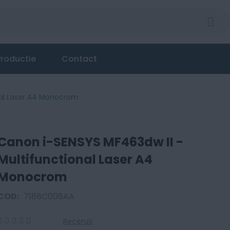
roductie
Contact
nal Laser A4 Monocrom
Canon i-SENSYS MF463dw II -
Multifunctional Laser A4
Monocrom
COD:
7188C008AA
Recenzii
0
100
% of