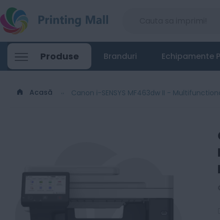
Produse
Branduri
Echipamente P
Acasă
Canon i-SENSYS MF463dw II - Multifunctio