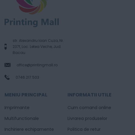
str. Alexandru Ioan Cuza, Nr.
237f, Loc. Letea Veche, Jud.
Bacau
office@printingmall.ro
0746.217.503
MENIU PRINCIPAL
INFORMATII UTILE
Imprimante
Cum comand online
Multifunctionale
Livrarea produselor
Inchiriere echipamente
Politica de retur