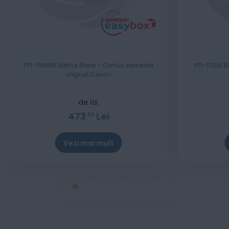
PFI-110MBK Matte Black - Cartus cerneala
PFI-110BK B
original Canon
de la:
473
Lei
06
Vezi mai mult
Stoc epuizat