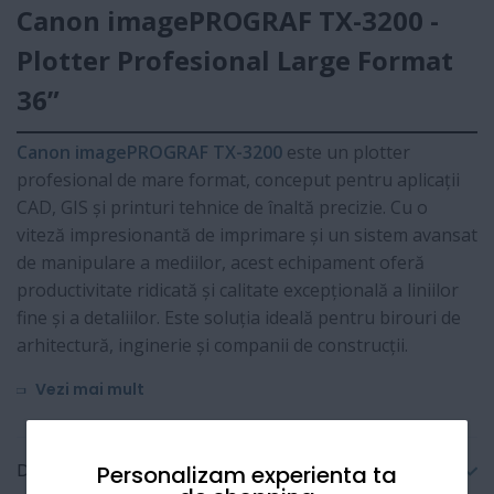
Canon imagePROGRAF TX-3200 -
Plotter Profesional Large Format
36”
Canon imagePROGRAF TX-3200
este un plotter
profesional de mare format, conceput pentru aplicații
CAD, GIS și printuri tehnice de înaltă precizie. Cu o
viteză impresionantă de imprimare și un sistem avansat
de manipulare a mediilor, acest echipament oferă
productivitate ridicată și calitate excepțională a liniilor
fine și a detaliilor. Este soluția ideală pentru birouri de
arhitectură, inginerie și companii de construcții.
Vezi mai mult
Detalii tehnice
Personalizam experienta ta