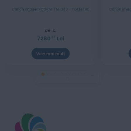
Canon imagePROGRAF TM-340 - Plotter A0
Canon imag
de la:
7280
Lei
00
Vezi mai mult