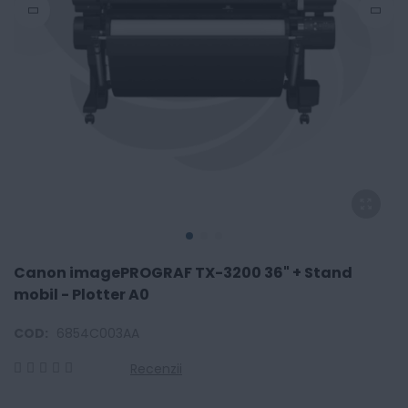
Canon imagePROGRAF TX-3200 36" + Stand
mobil - Plotter A0
COD:
6854C003AA
Recenzii
0
100
% of