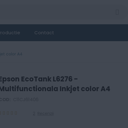
roductie
Contact
jet color A4
Epson EcoTank L6276 -
Multifunctionala Inkjet color A4
COD:
C11CJ61406
2
Recenzii
100
100
% of