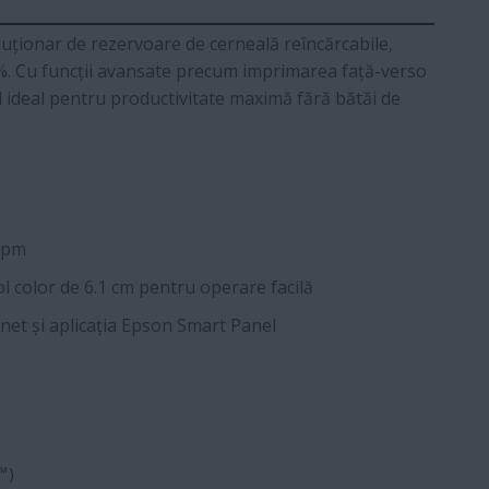
oluționar de rezervoare de cerneală reîncărcabile,
0%. Cu funcții avansate precum imprimarea față-verso
 ideal pentru productivitate maximă fără bătăi de
ppm
 color de 6.1 cm pentru operare facilă
net și aplicația Epson Smart Panel
™)