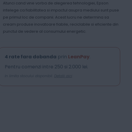
Atunci cand vine vorba de alegerea tehnologiei, Epson
intelege ca fiabilitatea si impactul asupra mediului sunt puse
pe primul loc de companii. Acest lucru ne determina sa
cream produse inovatoare fiabile, reciclabile si eficiente din
punctul de vedere al consumului energetic.
4 rate fara dobanda
prin
LeanPay
.
Pentru comenzi intre 250 si 2.000 lei.
In limita stocului disponibil.
Detalii aici