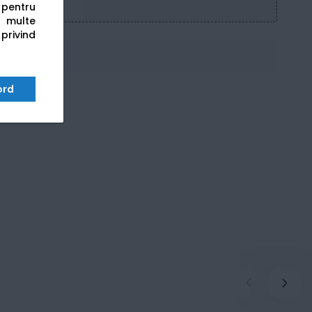
s pentru
 multe
 privind
ord