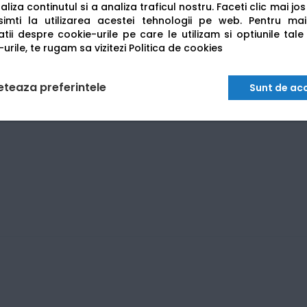
nale.
liza continutul si a analiza traficul nostru. Faceti clic mai jo
imti la utilizarea acestei tehnologii pe web.
Pentru mai
tii despre cookie-urile pe care le utilizam si optiunile tale
urile, te rugam sa vizitezi
Politica de cookies
eteaza preferintele
Sunt de ac
1x 70ml C, 1x 70ml M, 1x 70ml Y)