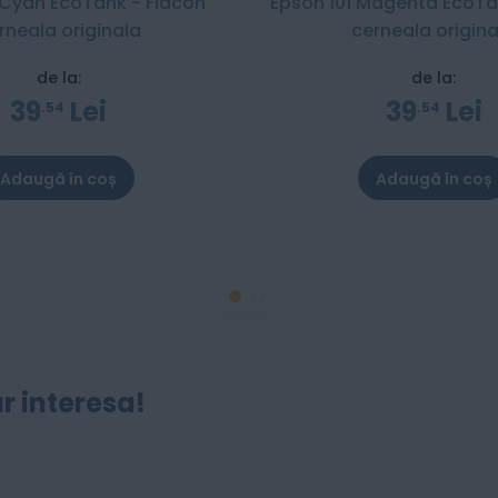
 Cyan EcoTank - Flacon
Epson 101 Magenta EcoTa
rneala originala
cerneala origina
de la:
de la:
39
Lei
39
Lei
54
54
Adaugă în coș
Adaugă în coș
r interesa!