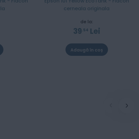
nk - Flacon
Epson 101 Yellow EcoTank - Flacon
la
cerneala originala
de la:
39
Lei
54
Adaugă în coș