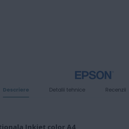
Descriere
Detalii tehnice
Recenzii
ionala Inkjet color A4