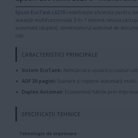
Epson EcoTank L6276
redefinește eficiența pentru bi
această multifuncțională 3-în-1 elimină nevoia cartu
automată (duplex), alimentatorul automat de document
cap.
CARACTERISTICI PRINCIPALE
Sistem EcoTank:
Reîncărcare ușoară și costuri ul
ADF 30 pagini:
Scanare și copiere automată multi
Duplex Automat:
Economisiți hârtie prin imprima
SPECIFICAȚII TEHNICE
Tehnologie de imprimare