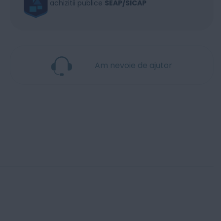
achizitii publice
SEAP/SICAP
Am nevoie de ajutor