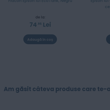
Flacon Epson 101 EcoTank, Negru
Epson 101
ce
de la:
74
Lei
95
Adaugă în coș
Am găsit câteva produse care te-a