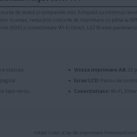
rourile de acasă și companiile mici. Echipată cu sistemul rev
șelor scumpe, reducând costurile de imprimare cu până la 9
e (ADF) și conectivitate Wi-Fi Direct, L6276 este partenerul
tra-scăzute
Viteza imprimare A4:
33 
-pagină
Ecran LCD:
Panou de control
re față-verso
Conectivitate:
Wi-Fi, Ether
Inkjet Color (Cap de imprimare PrecisionCore