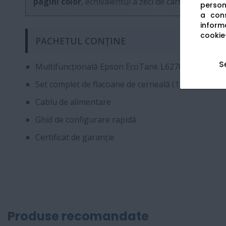
pagini color
, echivalentul a zeci de cartușe tradițio
persona
a cons
informa
cookie-
PACHETUL CONȚINE
S
Multifuncțională Epson EcoTank L6276
Set complet de flacoane de cerneală (1x 127ml BK, 
Cablu de alimentare
Ghid de configurare rapidă
Certificat de garanție
Produse recomandate